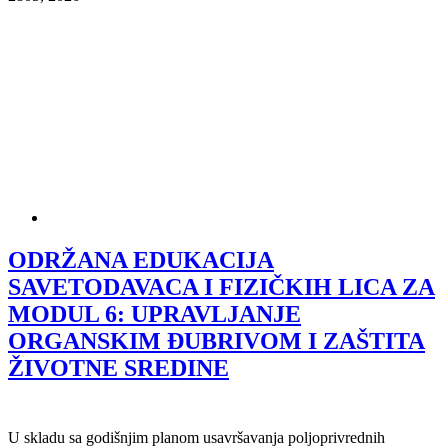
ODRŽANA EDUKACIJA
SAVETODAVACA I FIZIČKIH LICA ZA
MODUL 6: UPRAVLЈANJE
ORGANSKIM ĐUBRIVOM I ZAŠTITA
ŽIVOTNE SREDINE
U skladu sa godišnjim planom usavršavanja polјoprivrednih