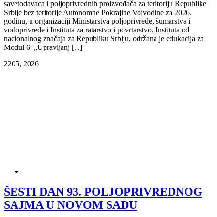
savetodavaca i polјoprivrednih proizvođača za teritoriju Republike
Srbije bez teritorije Autonomne Pokrajine Vojvodine za 2026.
godinu, u organizaciji Ministarstva polјoprivrede, šumarstva i
vodoprivrede i Instituta za ratarstvo i povrtarstvo, Instituta od
nacionalnog značaja za Republiku Srbiju, održana je edukacija za
Modul 6: „Upravlјanj [...]
22
05, 2026
ŠESTI DAN 93. POLJOPRIVREDNOG
SAJMA U NOVOM SADU