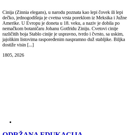
Cinija (Zinnia elegans), u narodu poznata kao lepi čovek ili lepi
dečko, jednogodišnja je cvetna vrsta poreklom iz Meksika i Južne
Amerike. U Evropu je doneta u 18. veku, a naziv je dobila po
nemačkom botaničaru Johanu Gotfridu Ziniju. Cvetovi cinije
različitih boja Stablo cinije je uspravno, tvrdo i čvrsto, sa uskim,
jajolikim listovima raspoređenim naspramno duž stabljike. Biljka
dostiže visin [...]
18
05, 2026
ODRŽANA EDUKACIJA