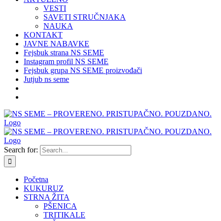
VESTI
SAVETI STRUČNJAKA
NAUKA
KONTAKT
JAVNE NABAVKE
Fejsbuk strana NS SEME
Instagram profil NS SEME
Fejsbuk grupa NS SEME proizvođači
Jutjub ns seme
Search for:
Početna
KUKURUZ
STRNA ŽITA
PŠENICA
TRITIKALE