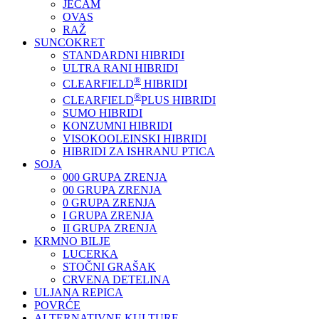
JEČAM
OVAS
RAŽ
SUNCOKRET
STANDARDNI HIBRIDI
ULTRA RANI HIBRIDI
®
CLEARFIELD
HIBRIDI
®
CLEARFIELD
PLUS HIBRIDI
SUMO HIBRIDI
KONZUMNI HIBRIDI
VISOKOOLEINSKI HIBRIDI
HIBRIDI ZA ISHRANU PTICA
SOJA
000 GRUPA ZRENJA
00 GRUPA ZRENJA
0 GRUPA ZRENJA
I GRUPA ZRENJA
II GRUPA ZRENJA
KRMNO BILJE
LUCERKA
STOČNI GRAŠAK
CRVENA DETELINA
ULJANA REPICA
POVRĆE
ALTERNATIVNE KULTURE