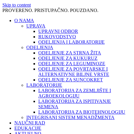
Skip to content
PROVERENO. PRISTUPAČNO. POUZDANO.
O NAMA
UPRAVA
UPRAVNI ODBOR
RUKOVODSTVO
ODELJENJA I LABORATORIJE
ODELJENJA
ODELJENJE ZA STRNA ŽITA
ODELJENJE ZA KUKURUZ
ODELJENJE ZA LEGUMINOZE
ODELJENJE ZA POVRTARSKE I
ALTERNATIVNE BILJNE VRSTE
ODELJENJE ZA SUNCOKRET
LABORATORIJE
LABORATORIJA ZA ZEMLJIŠTE I
AGROEKOLOGIJU
LABORATORIJA ZA ISPITIVANJE
SEMENA
LABORATORIJA ZA BIOTEHNOLOGIJU
INTEGRISANI SISTEM MENADŽMENTA
NAUČNI RAD
EDUKACIJE
AKTUELNO