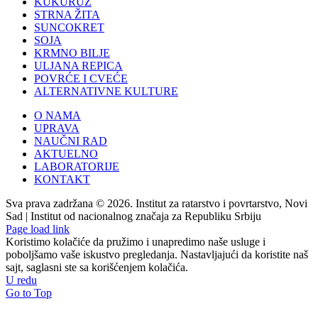
KUKURUZ
STRNA ŽITA
SUNCOKRET
SOJA
KRMNO BILJE
ULJANA REPICA
POVRĆE I CVEĆE
ALTERNATIVNE KULTURE
O NAMA
UPRAVA
NAUČNI RAD
AKTUELNO
LABORATORIJE
KONTAKT
Sva prava zadržana © 2026. Institut za ratarstvo i povrtarstvo, Novi
Sad | Institut od nacionalnog značaja za Republiku Srbiju
Page load link
Koristimo kolačiće da pružimo i unapredimo naše usluge i
poboljšamo vaše iskustvo pregledanja. Nastavljajući da koristite naš
sajt, saglasni ste sa korišćenjem kolačića.
U redu
Go to Top