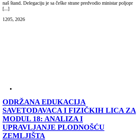
naš štand. Delegaciju je sa češke strane predvodio ministar poljopr
[...]
12
05, 2026
ODRŽANA EDUKACIJA
SAVETODAVACA I FIZIČKIH LICA ZA
MODUL 18: ANALIZA I
UPRAVLЈANJE PLODNOŠĆU
ZEMLЈIŠTA