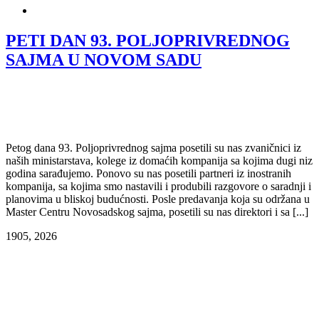
PETI DAN 93. POLJOPRIVREDNOG
SAJMA U NOVOM SADU
Petog dana 93. Poljoprivrednog sajma posetili su nas zvaničnici iz
naših ministarstava, kolege iz domaćih kompanija sa kojima dugi niz
godina sarađujemo. Ponovo su nas posetili partneri iz inostranih
kompanija, sa kojima smo nastavili i produbili razgovore o saradnji i
planovima u bliskoj budućnosti. Posle predavanja koja su održana u
Master Centru Novosadskog sajma, posetili su nas direktori i sa [...]
19
05, 2026