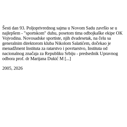
Šesti dan 93. Poljoprivrednog sajma u Novom Sadu završio se u
najlepšem - "sportskom" duhu, posetom tima odbojkaške ekipe OK
Vojvodina. Novosadske sportiste, njih dvadesetak, na čelu sa
generalnim direktorom kluba Nikolom Salatićem, dočekao je
menadžment Instituta za ratarstvo i povrtarstvo, Instituta od
nacionalnog značaja za Republiku Srbiju - predsednik Upravnog
odbora prof. dr Marijana Dukić M [...]
20
05, 2026