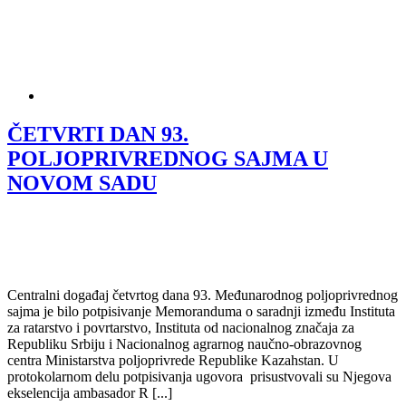
ČETVRTI DAN 93.
POLJOPRIVREDNOG SAJMA U
NOVOM SADU
Centralni događaj četvrtog dana 93. Međunarodnog poljoprivrednog
sajma je bilo potpisivanje Memoranduma o saradnji između Instituta
za ratarstvo i povrtarstvo, Instituta od nacionalnog značaja za
Republiku Srbiju i Nacionalnog agrarnog naučno-obrazovnog
centra Ministarstva poljoprivrede Republike Kazahstan. U
protokolarnom delu potpisivanja ugovora prisustvovali su Njegova
ekselencija ambasador R [...]