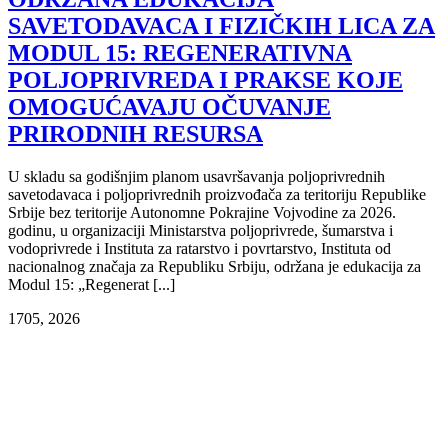
SAVETODAVACA I FIZIČKIH LICA ZA
MODUL 15: REGENERATIVNA
POLЈOPRIVREDA I PRAKSE KOJE
OMOGUĆAVAJU OČUVANJE
PRIRODNIH RESURSA
U skladu sa godišnjim planom usavršavanja polјoprivrednih
savetodavaca i polјoprivrednih proizvođača za teritoriju Republike
Srbije bez teritorije Autonomne Pokrajine Vojvodine za 2026.
godinu, u organizaciji Ministarstva polјoprivrede, šumarstva i
vodoprivrede i Instituta za ratarstvo i povrtarstvo, Instituta od
nacionalnog značaja za Republiku Srbiju, održana je edukacija za
Modul 15: „Regenerat [...]
17
05, 2026