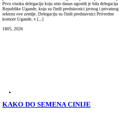
Prvu visoku delegaciju koju smo danas ugostili je bila delegacija
Republike Ugande, koju su činili predstavnici javnog i privatnog
sektora ove zemlje. Delegaciju su činili predstavnici Privredne
komore Ugande, v [...]
18
05, 2026
KAKO DO SEMENA CINIJE