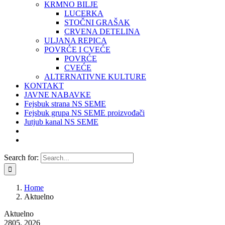
KRMNO BILJE
LUCERKA
STOČNI GRAŠAK
CRVENA DETELINA
ULJANA REPICA
POVRĆE I CVEĆE
POVRĆE
CVEĆE
ALTERNATIVNE KULTURE
KONTAKT
JAVNE NABAVKE
Fejsbuk strana NS SEME
Fejsbuk grupa NS SEME proizvođači
Jutjub kanal NS SEME
Search for:
Home
Aktuelno
Aktuelno
28
05, 2026