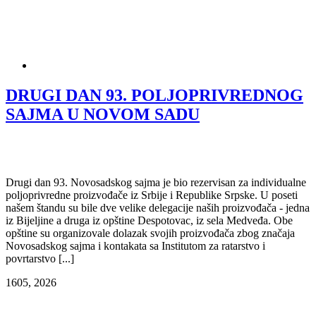
DRUGI DAN 93. POLJOPRIVREDNOG
SAJMA U NOVOM SADU
Drugi dan 93. Novosadskog sajma je bio rezervisan za individualne
poljoprivredne proizvođače iz Srbije i Republike Srpske. U poseti
našem štandu su bile dve velike delegacije naših proizvođača - jedna
iz Bijeljine a druga iz opštine Despotovac, iz sela Medveđa. Obe
opštine su organizovale dolazak svojih proizvođača zbog značaja
Novosadskog sajma i kontakata sa Institutom za ratarstvo i
povrtarstvo [...]
16
05, 2026