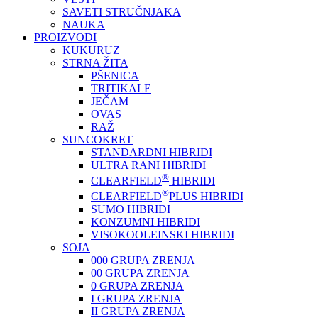
SAVETI STRUČNJAKA
NAUKA
PROIZVODI
KUKURUZ
STRNA ŽITA
PŠENICA
TRITIKALE
JEČAM
OVAS
RAŽ
SUNCOKRET
STANDARDNI HIBRIDI
ULTRA RANI HIBRIDI
®
CLEARFIELD
HIBRIDI
®
CLEARFIELD
PLUS HIBRIDI
SUMO HIBRIDI
KONZUMNI HIBRIDI
VISOKOOLEINSKI HIBRIDI
SOJA
000 GRUPA ZRENJA
00 GRUPA ZRENJA
0 GRUPA ZRENJA
I GRUPA ZRENJA
II GRUPA ZRENJA