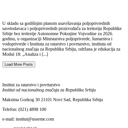
U skladu sa godišnjim planom usavršavanja polјoprivrednih
savetodavaca i polјoprivrednih proizvođača za teritoriju Republike
Srbije bez teritorije Autonomne Pokrajine Vojvodine za 2026.
godinu, u organizaciji Ministarstva polјoprivrede, šumarstva i
vodoprivrede i Instituta za ratarstvo i povrtarstvo, instituta od
nacionalnog značaja za Republiku Srbiju, održana je edukacija za
Modul 18: „Analiza i [...]
Load More Posts
Institut za ratarstvo i povrtarstvo
Institut od nacionalnog značaja za Republiku Srbiju
Maksima Gorkog 30 21101 Novi Sad, Republika Srbija
Telefon: (021) 4898 100
e-mail: institut@nsseme.com