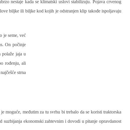
brzo nestaje kada se klimatski uslovi stabilizuju. Pojava crvenog
e biljke ili biljke kod kojih je odstranjen klip takođe ispoljavaju
o je seme, već
us. On počinje
 polaže jaja u
o rođenju, ali
najčešće strna
 je moguće, međutim za tu svrhu bi trebalo da se koristi traktorska
id suzbijanja ekonomski zahtevnim i dovodi u pitanje opravdanost