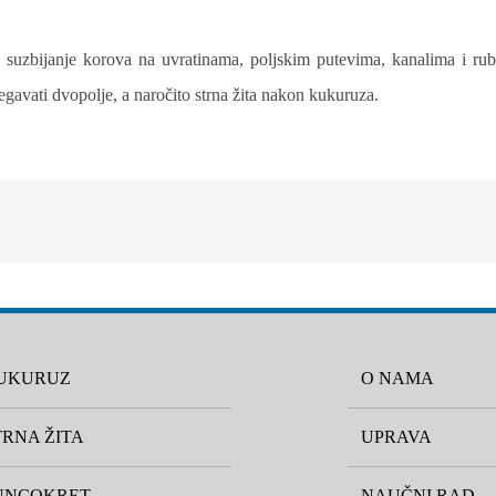
je suzbijanje korova na uvratinama, poljskim putevima, kanalima i rub
zbegavati dvopolje, a naročito strna žita nakon kukuruza.
UKURUZ
O NAMA
TRNA ŽITA
UPRAVA
UNCOKRET
NAUČNI RAD