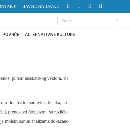
ONTAKT
JAVNE NABAVKE
Search
for:
POVRĆE
ALTERNATIVNE KULTURE
 prenosi putem insekatskog vektora. Za
e se u floemskim sudovima biljaka, a u
ni, prenosioci fitoplazmi, su različite
je molekularnim analizama dokazano