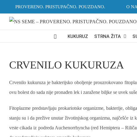
Skip
PROVERENO. PRISTUPAČNO. POUZDANO.
O N
to
content
KUKURUZ
STRNA ŽITA
S
CRVENILO KUKURUZA
Crvenilo kukuruza je bakterijsko oboljenje prouzrokovano fitop
ovu bolest do sada nije pronađen lek i zaražene biljke se uvek suše
Fitoplazme predstavljaju prokariotske organizme, bakterije, obliga
stanju su i da prežive unutar životinjskog organizma, najčešće iz k
vrste cikada iz podreda Auchenorrhyncha (red Hemiptera – Riličar