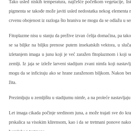
Tako usled niskih temperatura, najčešće početkom vegetacije, lis
pigmenta se takođe može javiti usled nedostatka nekog elementa neo
crvenu obojenost iz razloga što hraniva ne mogu da se odlažu u se
Fitoplazme nisu u stanju da prežive izvan ćelija domaćina, pa tak
se sa biljke na biljku prenose putem insekatskih vektora, u slu
izletanjem imaga u junu koji je već zaražen fitoplazmom i koji 
zemlji. Iz jaja se izleže larveni stadijum zvani nimfa koji nasta
mogu da se inficiraju ako se hrane zaraženom biljkom. Nakon berb
žita.
Prezimljuju u zemljištu u stadijumu nimfe, a na proleće nastavljaju 
Let imaga cikada počinje sredinom juna, a može trajati sve do kraj
prskalica sa visokim klirensom, kao i da se tretmani ponove nak