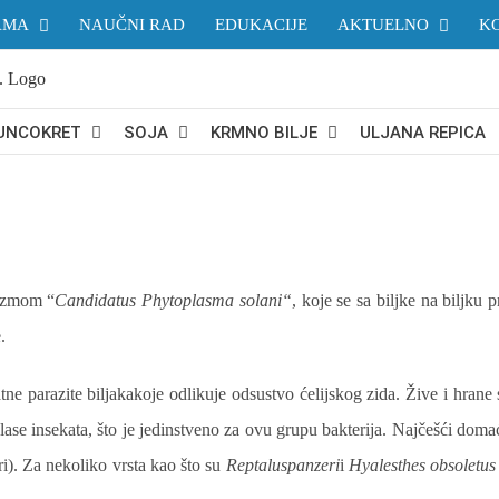
AMA
NAUČNI RAD
EDUKACIJE
AKTUELNO
K
UNCOKRET
SOJA
KRMNO BILJE
ULJANA REPICA
lazmom “
Candidatus Phytoplasma solani“
, koje se sa biljke na biljku
.
tne parazite biljakakoje odlikuje odsustvo ćelijskog zida. Žive i hran
lase insekata, što je jedinstveno za ovu grupu bakterija. Najčešći domaći
i). Za nekoliko vrsta kao što su
Reptaluspanzeri
i
Hyalesthes obsoletus