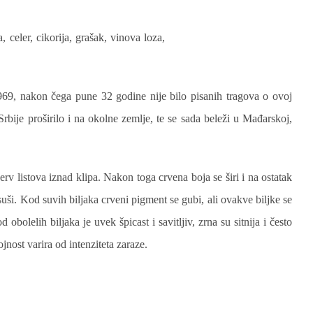
celer, cikorija, grašak, vinova loza,
69, nakon čega pune 32 godine nije bilo pisanih tragova o ovoj
bije proširilo i na okolne zemlje, te se sada beleži u Mađarskoj,
erv listova iznad klipa. Nakon toga crvena boja se širi i na ostatak
 suši. Kod suvih biljaka crveni pigment se gubi, ali ovakve biljke se
d obolelih biljaka je uvek špicast i savitljiv, zrna su sitnija i često
jnost varira od intenziteta zaraze.