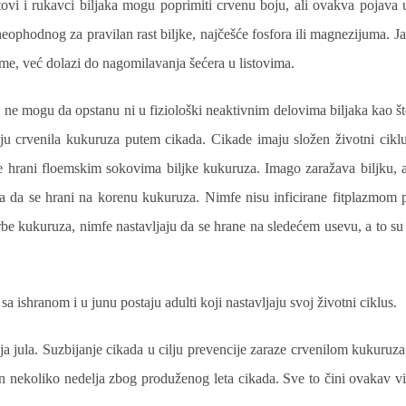
tovi i rukavci biljaka mogu poprimiti crvenu boju, ali ovakva pojava u
phodnog za pravilan rast biljke, najčešće fosfora ili magnezijuma. Jalov
me, već dolazi do nagomilavanja šećera u listovima.
o ne mogu da opstanu ni u fiziološki neaktivnim delovima biljaka kao št
čaju crvenila kukuruza putem cikada. Cikade imaju složen životni cikl
se hrani floemskim sokovima biljke kukuruza. Imago zaražava biljku, a
vlja da se hrani na korenu kukuruza. Nimfe nisu inficirane fitplazmom p
e kukuruza, nimfe nastavljaju da se hrane na sledećem usevu, a to su 
sa ishranom i u junu postaju adulti koji nastavljaju svoj životni ciklus.
a jula. Suzbijanje cikada u cilju prevencije zaraze crvenilom kukuruza
on nekoliko nedelja zbog produženog leta cikada. Sve to čini ovakav v