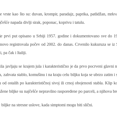
rste kao što su: duvan, krompir, paradajz, paprika, patlidžan, mrkva, 
ešće napada divlji sirak, poponac, koprivu i tatulu.
je prvi put opisano u Srbiji 1957. godine i dokumentovano sve do 19
onovo registrovala počev od 2002. do danas. Crvenilo kukuruza se iz Sr
pa čak i Italiji.
la javljaju se krajem jula i karakteristično je da prvo pocrveni glavni n
sta, zahvata stablo, komušinu i na kraju celu biljku koja se ubrzo zatim i
u od ostalih po karakterističnoj sivoj ili crnoj obojenosti stabla. Klip ko
ažene biljke su najčešće nepravilno raspoređene po parceli, a njihova bro
 biljke na stresne uslove, kada simptomi mogu biti slični.