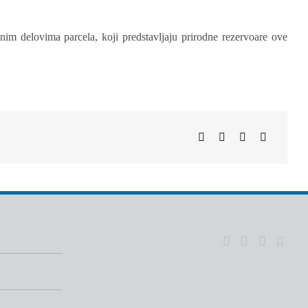
nim delovima parcela, koji predstavljaju prirodne rezervoare ove
Facebook
WhatsApp
Telegram
Email