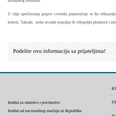
hemijskog tretmana.
U cilju sprečavanja pojave crvenila preporučuje se što efikasni
bolesti. Takođe, treba uvoditi tropoljni ili višepoljni plodored i i
Podelite ovu informaciju sa prijateljima!
K
S
Institut za ratarstvo i povrtarstvo
Institut od nacionalnog značaja za Republiku
S