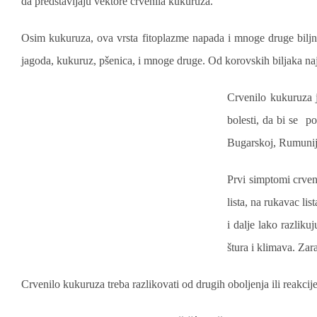
da predstavljaju vektore crvenila kukuruza.
Osim kukuruza, ova vrsta fitoplazme napada i mnoge druge biljne v
jagoda, kukuruz, pšenica, i mnoge druge. Od korovskih biljaka najč
Crvenilo kukuruza 
bolesti, da bi se p
Bugarskoj, Rumuniji, 
Prvi simptomi crveni
lista, na rukavac li
i dalje lako razlikuj
štura i klimava. Zar
Crvenilo kukuruza treba razlikovati od drugih oboljenja ili reakcije