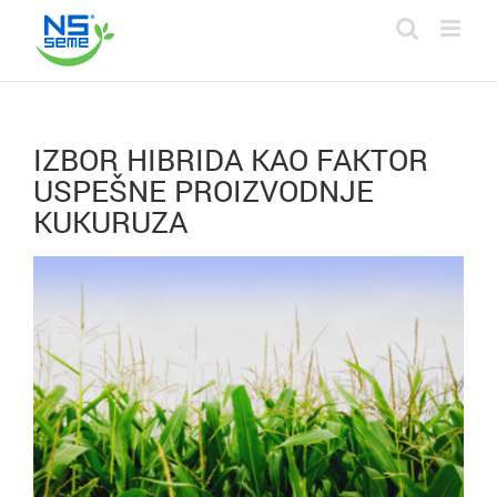
Skip
to
content
IZBOR HIBRIDA KAO FAKTOR
USPEŠNE PROIZVODNJE
KUKURUZA