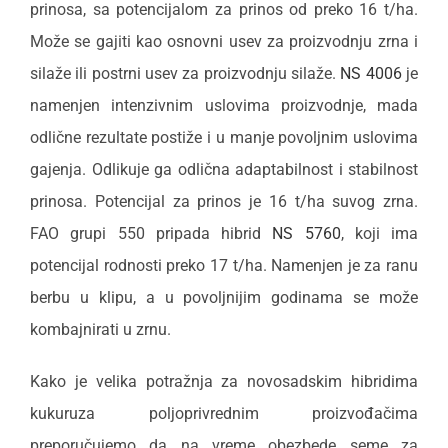
prinosa, sa potencijalom za prinos od preko 16 t/ha.
Može se gajiti kao osnovni usev za proizvodnju zrna i
silaže ili postrni usev za proizvodnju silaže.
NS 4006
je
namenjen intenzivnim uslovima proizvodnje, mada
odlične rezultate postiže i u manje povoljnim uslovima
gajenja. Odlikuje ga odlična adaptabilnost i stabilnost
prinosa. Potencijal za prinos je 16 t/ha suvog zrna.
FAO grupi 550 pripada hibrid
NS 5760
, koji ima
potencijal rodnosti preko 17 t/ha. Namenjen je za ranu
berbu u klipu, a u povoljnijim godinama se može
kombajnirati u zrnu.
Kako je velika potražnja za novosadskim hibridima
kukuruza poljoprivrednim proizvođačima
preporučujemo da na vreme obezbede seme za