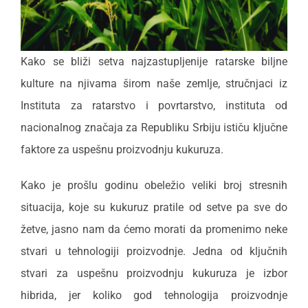
Kako se bliži setva najzastupljenije ratarske biljne
kulture na njivama širom naše zemlje, stručnjaci iz
Instituta za ratarstvo i povrtarstvo, instituta od
nacionalnog značaja za Republiku Srbiju ističu ključne
faktore za uspešnu proizvodnju kukuruza.
Kako je prošlu godinu obeležio veliki broj stresnih
situacija, koje su kukuruz pratile od setve pa sve do
žetve, jasno nam da ćemo morati da promenimo neke
stvari u tehnologiji proizvodnje. Jedna od ključnih
stvari za uspešnu proizvodnju kukuruza je izbor
hibrida, jer koliko god tehnologija proizvodnje