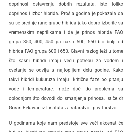
doprinosi ostavrenju dobrih rezultata, isto toliko
doprinos i izbor hibrida. Prošla godina je pokazala da
su se srednje rane grupe hibrida jako dobro izborile sa
vremenskim neprilikama i da je prinos hibrida FAO
grupa 350, 400, 450 pa čak i 500, 550 bio bolji od
hibrida FAO grupa 600 i 650. Glavni razlog leži u tome
što kasni hibridi imaju veću potrebu za vodom i
cvetanje se odvija u najtoplijem delu godine. Kako
takvi hibridi kukuruza imaju kritične faze po pitanju
vode i temperature, može doći do problema sa
oplodnjom što dovodi do smanjenja prinosa, ističe dr
Goran Bekavac iz Instituta za ratarstvo i povrtarstvo.
U godinama koje nam predstoje sve veći akcenat će