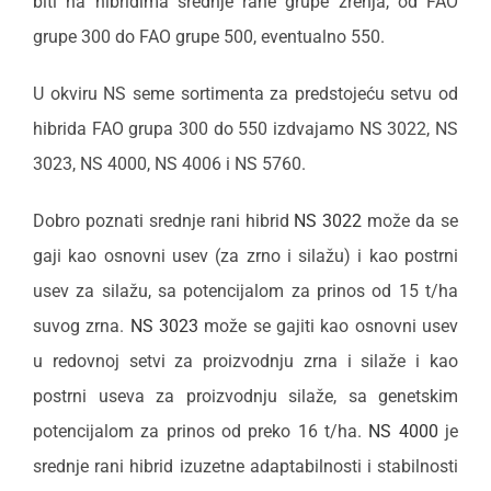
biti na hibridima srednje rane grupe zrenja, od FAO
grupe 300 do FAO grupe 500, eventualno 550.
U okviru NS seme sortimenta za predstojeću setvu od
hibrida FAO grupa 300 do 550 izdvajamo NS 3022, NS
3023, NS 4000, NS 4006 i NS 5760.
Dobro poznati srednje rani hibrid
NS 3022
može da se
gaji kao osnovni usev (za zrno i silažu) i kao postrni
usev za silažu, sa potencijalom za prinos od 15 t/ha
suvog zrna.
NS 3023
može se gajiti kao osnovni usev
u redovnoj setvi za proizvodnju zrna i silaže i kao
postrni useva za proizvodnju silaže, sa genetskim
potencijalom za prinos od preko 16 t/ha.
NS 4000
je
srednje rani hibrid izuzetne adaptabilnosti i stabilnosti