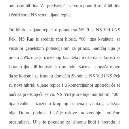
odnosno hibrida. Za predstojeću setvu u ponudi su tri hibrida
i četiri sorte NS seme uljane repice.
Od hibrida uljane repice u ponudi su NS Ras, NS Vid i NS
Pek.
NS Ras
je srednje rani hibrid, “00” tipa kvaliteta, sa
visokim genetskim potencijalom za prinos. Sadržaj ulja je
preko 45%, ulje je izuzetnog kvaliteta i može da se koristi za
ishranu ljudi ili industrijsku preradu. Sačma i pogača mogu
da se koriste i za ishranu domaćih životinja. NS Vid i NS Pek
su novi hibridi uljane repice i u komercijalnoj upotrebi će se
naći za predstojeću setvu.
NS Vid
je srednje rani hibrid, “00”
tipa kvaliteta, izuzetno krupnog semena i visokog sadržaja
ulja. Dobro podnosi i lošije uslove proizvodnje i odlično
prezimljava. Ulje je pogodno za ishranu ljudi i preradu, a