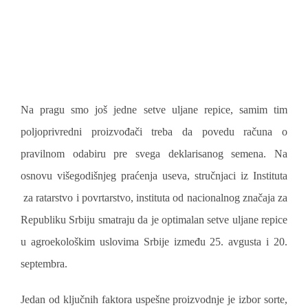
Na pragu smo još jedne setve uljane repice, samim tim
poljoprivredni proizvođači treba da povedu računa o
pravilnom odabiru pre svega deklarisanog semena. Na
osnovu višegodišnjeg praćenja useva, stručnjaci iz Instituta
za ratarstvo i povrtarstvo, instituta od nacionalnog značaja za
Republiku Srbiju smatraju da je optimalan setve uljane repice
u agroekološkim uslovima Srbije između 25. avgusta i 20.
septembra.
Jedan od ključnih faktora uspešne proizvodnje je izbor sorte,