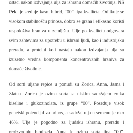
ostaci nakon izdvajanja ulja za ishranu domaćih životinja.
NS
Pek
je srednje kasni hibrid, “00” tipa kvaliteta. Odlikuje se
visokom stabilnošću prinosa, dobro se grana i efikasno koristi
raspoloživa hraniva u zemljištu. Ulje po kvalitetu odgovara
svim zahtevima za upotrebu u ishrani ljudi, kao i industrijsku
preradu, a proteini koji nastaju nakon izdvajanja ulja su
izuzetno vredna komponenta koncentrovanih hraniva za
domaće životinje.
Od sorti uljane repice u ponudi su Zorica, Anna, Jasna i
Zlatna.
Zorica
je ozima sorta sa niskim sadržajem eruka
kiseline i glukozinolata, iz grupe “00”. Poseduje visok
genetski potencijal za prinos, a sadržaj ulja u semenu je oko
46%. Ulje je pogodno za ljudsku ishranu, preradu i
proizvodnju biodizela.
Anna
je ozima sorta tipa “00”.