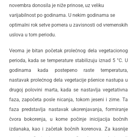
novembra donosila je niže prinose, uz veliku
varijabilnost po godinama. U nekim godinama se
optimalni rok setve pomera u zavisnosti od vremenskih
uslova u tom periodu.
Veoma je bitan početak prolećnog dela vegetacionog
perioda, kada se temperature stabilizuju iznad 5 °C. U
godinama kada postepeno raste temperatura,
nastavak prolećnog dela vegetacije pšenice nastupa u
drugoj polovini marta, kada se nastavlja vegetativna
faza, započeta posle nicanja, tokom jeseni i zime. Ta
faza predstavlja nastavak ukorenjavanja, formiranje
čvora bokorenja, u kome počinje inicijacija bočnih
izdanaka, kao i začetak bočnih korenova. Za kasnije