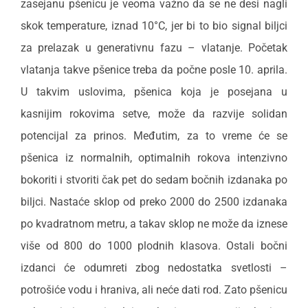
zasejanu pšenicu je veoma važno da se ne desi nagli
skok temperature, iznad 10°C, jer bi to bio signal biljci
za prelazak u generativnu fazu – vlatanje. Početak
vlatanja takve pšenice treba da počne posle 10. aprila.
U takvim uslovima, pšenica koja je posejana u
kasnijim rokovima setve, može da razvije solidan
potencijal za prinos. Međutim, za to vreme će se
pšenica iz normalnih, optimalnih rokova intenzivno
bokoriti i stvoriti čak pet do sedam bočnih izdanaka po
biljci. Nastaće sklop od preko 2000 do 2500 izdanaka
po kvadratnom metru, a takav sklop ne može da iznese
više od 800 do 1000 plodnih klasova. Ostali bočni
izdanci će odumreti zbog nedostatka svetlosti –
potrošiće vodu i hraniva, ali neće dati rod. Zato pšenicu