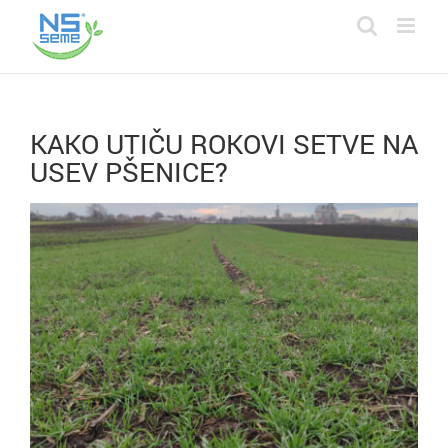
Skip
to
content
KAKO UTIČU ROKOVI SETVE NA
USEV PŠENICE?