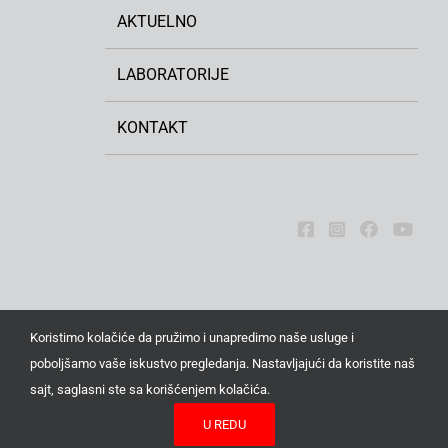
AKTUELNO
LABORATORIJE
KONTAKT
Koristimo kolačiće da pružimo i unapredimo naše usluge i
poboljšamo vaše iskustvo pregledanja. Nastavljajući da koristite naš
Sva prava zadržana © 2026. Institut za ratarstvo i
sajt, saglasni ste sa korišćenjem kolačića.
povrtarstvo, Novi Sad | Institut od nacionalnog značaja za
U REDU
Republiku Srbiju