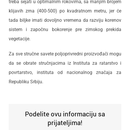
treba sejati u optimalnim rokovima, sa manjim brojem
klijavih zrna (400-500) po kvadratnom metru, jer će
tada biljke imati dovoljno vremena da razviju korenov
sistem i započnu bokorenje pre zimskog prekida
vegetacije.
Za sve stručne savete poljoprivredni proizvođači mogu
da se obrate stručnjacima iz Instituta za ratarstvo i
povrtarstvo, instituta od nacionalnog značaja za
Republiku Srbiju.
Podelite ovu informaciju sa
prijateljima!