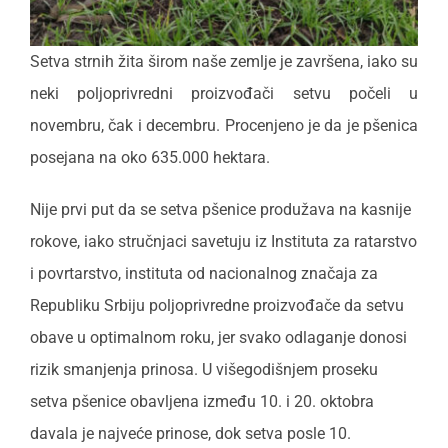
Setva strnih žita širom naše zemlje je završena, iako su
neki poljoprivredni proizvođači setvu počeli u
novembru, čak i decembru. Procenjeno je da je pšenica
posejana na oko 635.000 hektara.
Nije prvi put da se setva pšenice produžava na kasnije
rokove, iako stručnjaci savetuju iz Instituta za ratarstvo
i povrtarstvo, instituta od nacionalnog značaja za
Republiku Srbiju poljoprivredne proizvođače da setvu
obave u optimalnom roku, jer svako odlaganje donosi
rizik smanjenja prinosa. U višegodišnjem proseku
setva pšenice obavljena između 10. i 20. oktobra
davala je najveće prinose, dok setva posle 10.