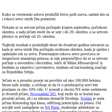
Kako su vremenski uslovu produžili žetvu jarih useva, samim tim su
i rokovi setve strnih žita pomereni.
Nekada se sa setvom ječma počinjalo krajem septembra, početkom
oktobra, a sada ječam može da se seje i do 20. oktobra, a sa setvom
pšenice se počinje od 10. oktobra.
Najbolji rezultati u poslednjih deset do dvadeset godina ostvareni su
kada je setva strnih žita počinjala sredinom oktobra, kada je ujedno i
optimalni rok za setvu. Pomeranjem rokova setve povećava se
mogućnost smanjenja prinosa, te nije preporučljivo da se sa setvom
počinje u novembru i decembru, ističe dr Milan Mirosavljević iz
Instituta za ratarstvo i povrtarstvo, instituta od nacionalnog značaja
za Republiku Srbiju.
Ječam se u proseku poseje na površini od oko 100.000 hektara
širom naše zemlje, a očekuje se da će u predstojećoj setvi biti
posejano za oko 10% više. U ponudi u okviru NS seme sortimenta
je dvoredi ječam,
Novosadski 565
, koji može da se koristi kao
pivarski ječam, ali i za ishranu domaćih životinja.
Nonius
je sorta
ječma šestoredog tipa klasa, odličnog potencijala za prinos. Od
novijih sorti zastupljene su
NS Parip
, modernije arhitekture sa
takozvanim nepravilnim šestoredim, četvoredim klasom, dobrog