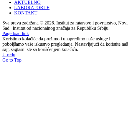
AKTUELNO
LABORATORIJE
KONTAKT
Sva prava zadržana © 2026. Institut za ratarstvo i povrtarstvo, Novi
Sad | Institut od nacionalnog značaja za Republiku Srbiju
Page load link
Koristimo kolačiće da pružimo i unapredimo naše usluge i
poboljšamo vaše iskustvo pregledanja. Nastavljajući da koristite naš
sajt, saglasni ste sa korišćenjem kolačića.
U redu
Go to Top