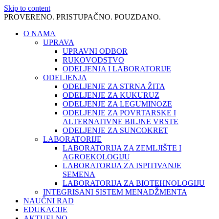
Skip to content
PROVERENO. PRISTUPAČNO. POUZDANO.
O NAMA
UPRAVA
UPRAVNI ODBOR
RUKOVODSTVO
ODELJENJA I LABORATORIJE
ODELJENJA
ODELJENJE ZA STRNA ŽITA
ODELJENJE ZA KUKURUZ
ODELJENJE ZA LEGUMINOZE
ODELJENJE ZA POVRTARSKE I
ALTERNATIVNE BILJNE VRSTE
ODELJENJE ZA SUNCOKRET
LABORATORIJE
LABORATORIJA ZA ZEMLJIŠTE I
AGROEKOLOGIJU
LABORATORIJA ZA ISPITIVANJE
SEMENA
LABORATORIJA ZA BIOTEHNOLOGIJU
INTEGRISANI SISTEM MENADŽMENTA
NAUČNI RAD
EDUKACIJE
AKTUELNO