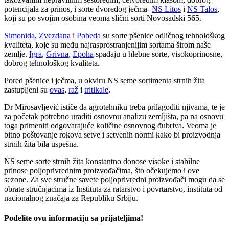
potencijala za prinos, i sorte dvoredog ječma-
NS Litos
i
NS Talos
,
koji su po svojim osobina veoma slični sorti Novosadski 565.
Simonida
,
Zvezdana
i
Pobeda
su sorte pšenice odličnog tehnološkog
kvaliteta, koje su među najrasprostranjenijim sortama širom naše
zemlje.
Igra
,
Grivna
,
Epoha
spadaju u hlebne sorte, visokoprinosne,
dobrog tehnološkog kvaliteta.
Pored pšenice i ječma, u okviru NS seme sortimenta strnih žita
zastupljeni su
ovas
,
raž
i
tritikale
.
Dr Mirosavljević ističe da agrotehniku treba prilagoditi njivama, te je
za početak potrebno uraditi osnovnu analizu zemljišta, pa na osnovu
toga primeniti odgovarajuće količine osnovnog đubriva. Veoma je
bitno poštovanje rokova setve i setvenih normi kako bi proizvodnja
strnih žita bila uspešna.
NS seme sorte strnih žita konstantno donose visoke i stabilne
prinose poljoprivrednim proizvođačima, što očekujemo i ove
sezone. Za sve stručne savete poljoprivredni proizvođači mogu da se
obrate stručnjacima iz Instituta za ratarstvo i povrtarstvo, instituta od
nacionalnog značaja za Republiku Srbiju.
Podelite ovu informaciju sa prijateljima!