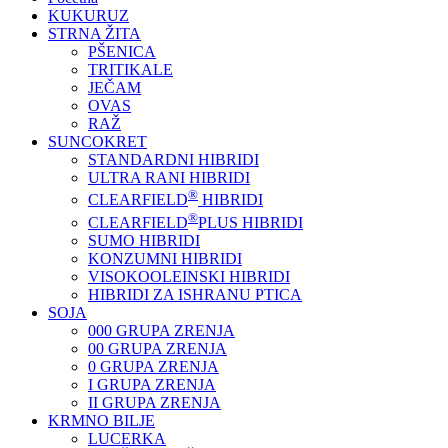
KUKURUZ
STRNA ŽITA
PŠENICA
TRITIKALE
JEČAM
OVAS
RAŽ
SUNCOKRET
STANDARDNI HIBRIDI
ULTRA RANI HIBRIDI
®
CLEARFIELD
HIBRIDI
®
CLEARFIELD
PLUS HIBRIDI
SUMO HIBRIDI
KONZUMNI HIBRIDI
VISOKOOLEINSKI HIBRIDI
HIBRIDI ZA ISHRANU PTICA
SOJA
000 GRUPA ZRENJA
00 GRUPA ZRENJA
0 GRUPA ZRENJA
I GRUPA ZRENJA
II GRUPA ZRENJA
KRMNO BILJE
LUCERKA