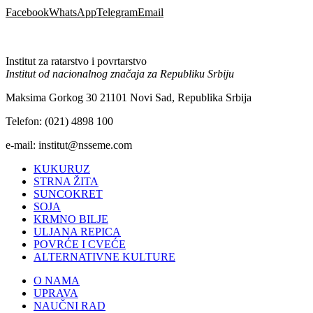
Facebook
WhatsApp
Telegram
Email
Institut za ratarstvo i povrtarstvo
Institut od nacionalnog značaja za Republiku Srbiju
Maksima Gorkog 30 21101 Novi Sad, Republika Srbija
Telefon: (021) 4898 100
e-mail: institut@nsseme.com
KUKURUZ
STRNA ŽITA
SUNCOKRET
SOJA
KRMNO BILJE
ULJANA REPICA
POVRĆE I CVEĆE
ALTERNATIVNE KULTURE
O NAMA
UPRAVA
NAUČNI RAD