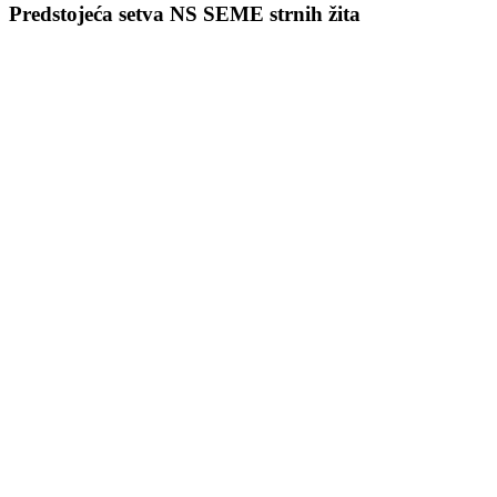
Predstojeća setva NS SEME strnih žita