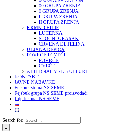
000 GRUPA ZRENJA
00 GRUPA ZRENJA
0 GRUPA ZRENJA
I GRUPA ZRENJA
II GRUPA ZRENJA
KRMNO BILJE
LUCERKA
STOČNI GRAŠAK
CRVENA DETELINA
ULJANA REPICA
POVRĆE I CVEĆE
POVRĆE
CVEĆE
ALTERNATIVNE KULTURE
KONTAKT
JAVNE NABAVKE
Fejsbuk strana NS SEME
Fejsbuk grupa NS SEME proizvođači
Jutjub kanal NS SEME
Search for: