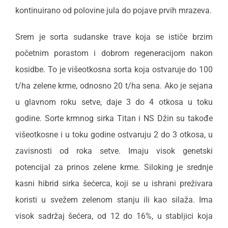
kontinuirano od polovine jula do pojave prvih mrazeva.
Srem je sorta sudanske trave koja se ističe brzim
početnim porastom i dobrom regeneracijom nakon
kosidbe. To je višeotkosna sorta koja ostvaruje do 100
t/ha zelene krme, odnosno 20 t/ha sena. Ako je sejana
u glavnom roku setve, daje 3 do 4 otkosa u toku
godine. Sorte krmnog sirka Titan i NS Džin su takođe
višeotkosne i u toku godine ostvaruju 2 do 3 otkosa, u
zavisnosti od roka setve. Imaju visok genetski
potencijal za prinos zelene krme. Siloking je srednje
kasni hibrid sirka šećerca, koji se u ishrani preživara
koristi u svežem zelenom stanju ili kao silaža. Ima
visok sadržaj šećera, od 12 do 16%, u stablјici koja