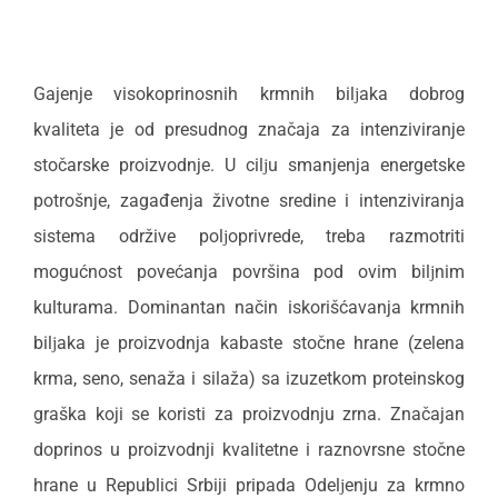
Gajenje visokoprinosnih krmnih bilјaka dobrog
kvaliteta je od presudnog značaja za intenziviranje
stočarske proizvodnje. U cilјu smanjenja energetske
potrošnje, zagađenja životne sredine i intenziviranja
sistema održive polјoprivrede, treba razmotriti
mogućnost povećanja površina pod ovim bilјnim
kulturama. Dominantan način iskorišćavanja krmnih
bilјaka je proizvodnja kabaste stočne hrane (zelena
krma, seno, senaža i silaža) sa izuzetkom proteinskog
graška koji se koristi za proizvodnju zrna. Značajan
doprinos u proizvodnji kvalitetne i raznovrsne stočne
hrane u Republici Srbiji pripada Odelјenju za krmno