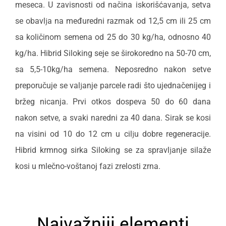
meseca. U zavisnosti od načina iskorišćavanja, setva
se obavlјa na međuredni razmak od 12,5 cm ili 25 cm
sa količinom semena od 25 do 30 kg/ha, odnosno 40
kg/ha. Hibrid Siloking seje se širokoredno na 50-70 cm,
sa 5,5-10kg/ha semena. Neposredno nakon setve
preporučuje se valјanje parcele radi što ujednačenijeg i
bržeg nicanja. Prvi otkos dospeva 50 do 60 dana
nakon setve, a svaki naredni za 40 dana. Sirak se kosi
na visini od 10 do 12 cm u cilјu dobre regeneracije.
Hibrid krmnog sirka Siloking se za spravlјanje silaže
kosi u mlečno-voštanoj fazi zrelosti zrna.
Najvažniji elementi