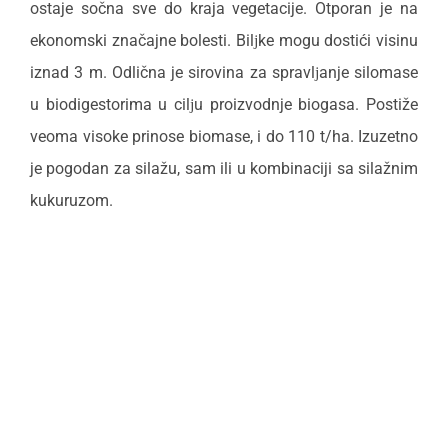
ostaje sočna sve do kraja vegetacije. Otporan je na
ekonomski značajne bolesti. Bilјke mogu dostići visinu
iznad 3 m. Odlična je sirovina za spravlјanje silomase
u biodigestorima u cilјu proizvodnje biogasa. Postiže
veoma visoke prinose biomase, i do 110 t/ha. Izuzetno
je pogodan za silažu, sam ili u kombinaciji sa silažnim
kukuruzom.