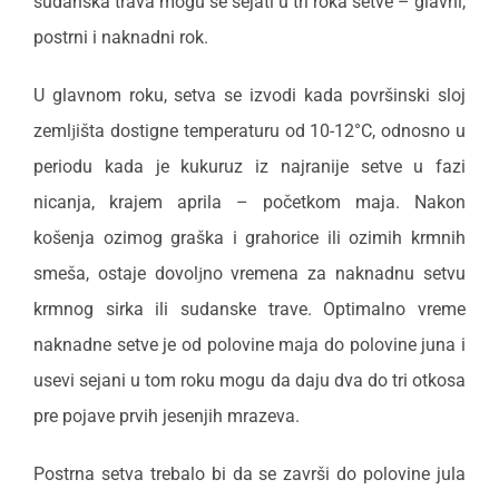
sudanska trava mogu se sejati u tri roka setve – glavni,
postrni i naknadni rok.
U glavnom roku, setva se izvodi kada površinski sloj
zemlјišta dostigne temperaturu od 10-12°C, odnosno u
periodu kada je kukuruz iz najranije setve u fazi
nicanja, krajem aprila – početkom maja. Nakon
košenja ozimog graška i grahorice ili ozimih krmnih
smeša, ostaje dovolјno vremena za naknadnu setvu
krmnog sirka ili sudanske trave. Optimalno vreme
naknadne setve je od polovine maja do polovine juna i
usevi sejani u tom roku mogu da daju dva do tri otkosa
pre pojave prvih jesenjih mrazeva.
Postrna setva trebalo bi da se završi do polovine jula