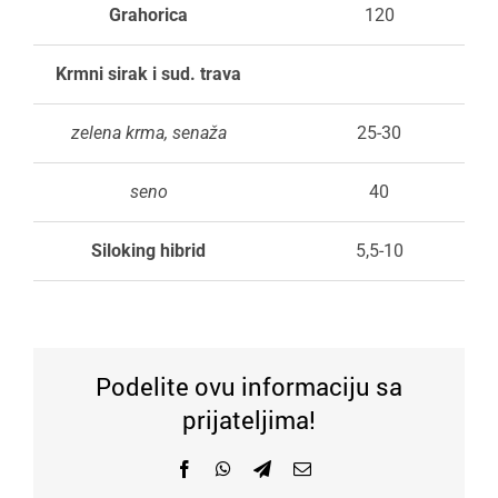
Grahorica
120
Krmni sirak i sud. trava
zelena krma, senaža
25-30
seno
40
Siloking hibrid
5,5-10
Podelite ovu informaciju sa
prijateljima!
Facebook
WhatsApp
Telegram
Email