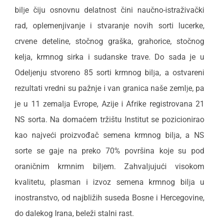
bilјe čiju osnovnu delatnost čini naučno-istraživački
rad, oplemenjivanje i stvaranje novih sorti lucerke,
crvene deteline, stočnog graška, grahorice, stočnog
kelјa, krmnog sirka i sudanske trave. Do sada je u
Odelјenju stvoreno 85 sorti krmnog bilјa, a ostvareni
rezultati vredni su pažnje i van granica naše zemlјe, pa
je u 11 zemalјa Evrope, Azije i Afrike registrovana 21
NS sorta. Na domaćem tržištu Institut se pozicionirao
kao najveći proizvođač semena krmnog bilјa, a NS
sorte se gaje na preko 70% površina koje su pod
oraničnim krmnim bilјem. Zahvalјujući visokom
kvalitetu, plasman i izvoz semena krmnog bilјa u
inostranstvo, od najbližih suseda Bosne i Hercegovine,
do dalekog Irana, beleži stalni rast.