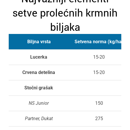
setve prolećnih krmnih
bilјaka
Bilјna vrsta
Setvena norma (kg/ha)
Lucerka
15-20
Crvena detelina
15-20
Stočni grašak
NS Junior
150
Partner
, Dukat
275