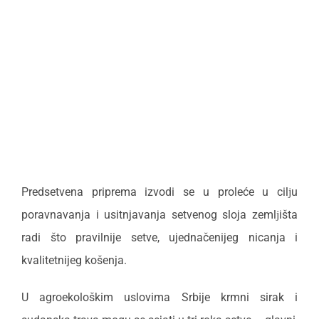
Predsetvena priprema izvodi se u proleće u cilјu
poravnavanja i usitnjavanja setvenog sloja zemlјišta
radi što pravilnije setve, ujednačenijeg nicanja i
kvalitetnijeg košenja.
U agroekološkim uslovima Srbije krmni sirak i