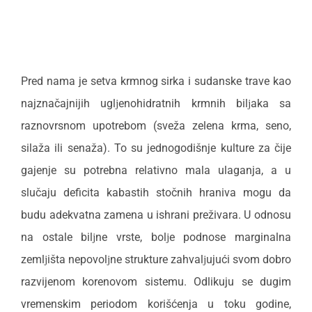
Pred nama je setva krmnog sirka i sudanske trave kao
najznačajnijih uglјenohidratnih krmnih bilјaka sa
raznovrsnom upotrebom (sveža zelena krma, seno,
silaža ili senaža). To su jednogodišnje kulture za čije
gajenje su potrebna relativno mala ulaganja, a u
slučaju deficita kabastih stočnih hraniva mogu da
budu adekvatna zamena u ishrani preživara. U odnosu
na ostale bilјne vrste, bolјe podnose marginalna
zemlјišta nepovolјne strukture zahvalјujući svom dobro
razvijenom korenovom sistemu. Odlikuju se dugim
vremenskim periodom korišćenja u toku godine,