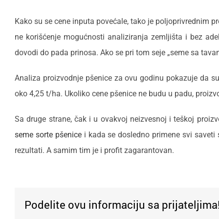
Kako su se cene inputa povećale, tako je poljoprivrednim p
ne korišćenje mogućnosti analiziranja zemljišta i bez ad
dovodi do pada prinosa. Ako se pri tom seje „seme sa tava
Analiza proizvodnje pšenice za ovu godinu pokazuje da su t
oko 4,25 t/ha. Ukoliko cene pšenice ne budu u padu, proizvo
Sa druge strane, čak i u ovakvoj neizvesnoj i teškoj proiz
seme sorte pšenice
i kada se dosledno primene svi saveti st
rezultati. A samim tim je i profit zagarantovan.
Podelite ovu informaciju sa prijateljima