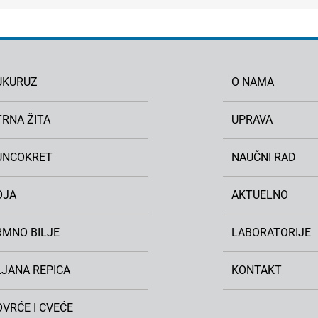
UKURUZ
O NAMA
TRNA ŽITA
UPRAVA
UNCOKRET
NAUČNI RAD
OJA
AKTUELNO
RMNO BILJE
LABORATORIJE
LJANA REPICA
KONTAKT
VRĆE I CVEĆE