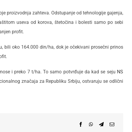
oje proizvodnja zahteva. Odstupanje od tehnologije gajenja,
aštitom useva od korova, štetočina i bolesti samo po sebi
njen profit.
, bili oko 164.000 din/ha, dok je očekivani prosečni prinos
fit.
prinose i preko 7 t/ha. To samo potvrđuje da kad se seju
NS
acionalnog značaja za Republiku Srbiju, ostvaruju se odlični
Facebook
WhatsApp
Telegram
Email