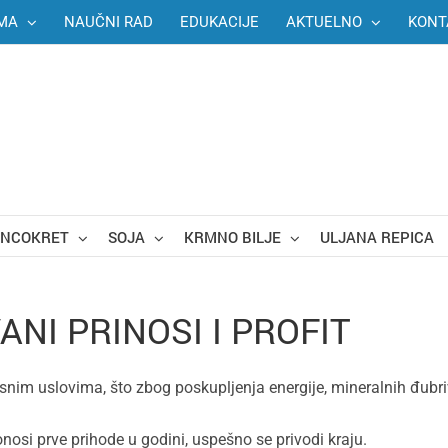
MA
NAUČNI RAD
EDUKACIJE
AKTUELNO
KONT
UNCOKRET
SOJA
KRMNO BILJE
ULJANA REPICA
ANI PRINOSI I PROFIT
nim uslovima, što zbog poskupljenja energije, mineralnih đubriva
nosi prve prihode u godini, uspešno se privodi kraju.