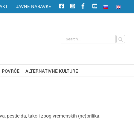
AKT
JAVNE NABAVKE
Search
for:
POVRĆE
ALTERNATIVNE KULTURE
, pesticida, tako i zbog vremenskih (ne)prilika.