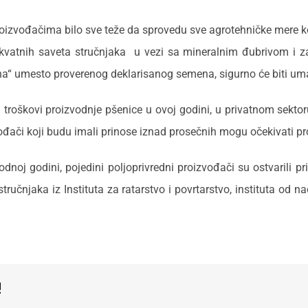
roizvođačima bilo sve teže da sprovedu sve agrotehničke mere k
ekvatnih saveta stručnjaka u vezi sa mineralnim đubrivom i z
na“ umesto proverenog deklarisanog semena, sigurno će biti uma
roškovi proizvodnje pšenice u ovoj godini, u privatnom sektoru
đači koji budu imali prinose iznad prosečnih mogu očekivati pro
vodnoj godini, pojedini poljoprivredni proizvođači su ostvarili 
ručnjaka iz Instituta za ratarstvo i povrtarstvo, instituta od n
!