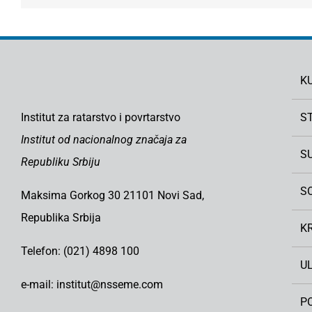
K
Institut za ratarstvo i povrtarstvo
S
Institut od nacionalnog značaja za
S
Republiku Srbiju
S
Maksima Gorkog 30 21101 Novi Sad,
Republika Srbija
K
Telefon: (021) 4898 100
U
e-mail: institut@nsseme.com
PO