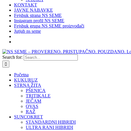
KONTAKT
JAVNE NABAVKE
Fejsbuk strana NS SEME
Instagram profil NS SEME
Fejsbuk grupa NS SEME proizvođači
Jutjub ns seme
Search for:
Početna
KUKURUZ
STRNA ŽITA
PŠENICA
TRITIKALE
JEČAM
OVAS
RAŽ
SUNCOKRET
STANDARDNI HIBRIDI
ULTRA RANI HIBRIDI