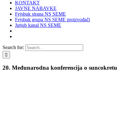
KONTAKT
JAVNE NABAVKE
Fejsbuk strana NS SEME
Fejsbuk grupa NS SEME proizvođači
Jutjub kanal NS SEME
Search for:
20. Međunarodna konferencija o suncokretu