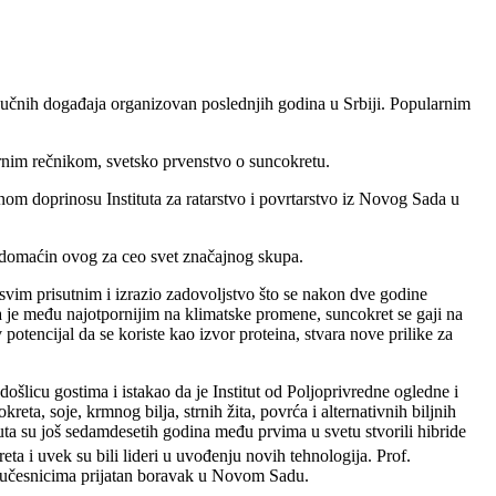
aučnih događaja organizovan poslednjih godina u Srbiji. Popularnim
rnim rečnikom, svetsko prvenstvo o suncokretu.
 doprinosu Instituta za ratarstvo i povrtarstvo iz Novog Sada u
ut domaćin ovog za ceo svet značajnog skupa.
svim prisutnim i izrazio zadovoljstvo što se nakon dve godine
e među najotpornijim na klimatske promene, suncokret se gaji na
otencijal da se koriste kao izvor proteina, stvara nove prilike za
došlicu gostima i istakao da je Institut od Poljoprivredne ogledne i
eta, soje, krmnog bilja, strnih žita, povrća i alternativnih biljnih
ituta su još sedamdesetih godina među prvima u svetu stvorili hibride
eta i uvek su bili lideri u uvođenju novih tehnologija. Prof.
eo učesnicima prijatan boravak u Novom Sadu.