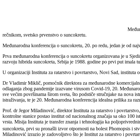
Međuna
rečnikom, svetsko prvenstvo o suncokretu.
Međunarodna konferencija o suncokretu, 20. po redu, jedan je od naj
Prva međunarodna konferencija o suncokretu organizovana je u Sjedi
razvoju hibrida suncokreta, Srbija je 1988. godine po prvi put imala t
U organizaciji Instituta za ratarstvo i povrtarstvo, Novi Sad, institu
Dr Vladimir Miklič, pomoćnik direktora za međunarodne komercijalne po
odlaganja zbog pandemije izazvane virusom Covid-19, 20. Međunarodn
sve većim površinama širom sveta, što podstiče stručnjake na nova istr
istraživanja, te je 20. Međunarodna konferencija idealna prilika za raz
Prof. dr Jegor Miladinović, direktor Instituta za ratarstvo i povrtarst
kontrolne stanice postao institut od nacionalnog značaja sa oko 100 ist
vrsta. Misija Instituta je transfer znanja i tehnologija ka poljoprivre
suncokreta, prvi su pronašli izvor otpornosti na bolest Phomopsis i stvo
Miladinović izrazio je zadovoljstvo što je Institut za ratarstvo i po