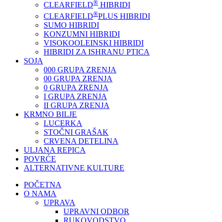
®
CLEARFIELD
HIBRIDI
®
CLEARFIELD
PLUS HIBRIDI
SUMO HIBRIDI
KONZUMNI HIBRIDI
VISOKOOLEINSKI HIBRIDI
HIBRIDI ZA ISHRANU PTICA
SOJA
000 GRUPA ZRENJA
00 GRUPA ZRENJA
0 GRUPA ZRENJA
I GRUPA ZRENJA
II GRUPA ZRENJA
KRMNO BILJE
LUCERKA
STOČNI GRAŠAK
CRVENA DETELINA
ULJANA REPICA
POVRĆE
ALTERNATIVNE KULTURE
POČETNA
O NAMA
UPRAVA
UPRAVNI ODBOR
RUKOVODSTVO