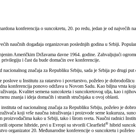
rdona konferencija o suncokretu, 20. po redu, jedan je od najvećih n
većih naučnih događaja organizovan poslednjih godina u Srbiji. Popula
njenim Američkim Državama davne 1964. godine. Zahvaljujući ogromnom
u privilegiju i čast da bude domaćin ove konferencije.
ta od nacionalnog značaja za Republiku Srbiju, sada je Srbija po drugi p
slove u Institutu za ratarstvo i povrtarstvo, poželeo je dobrodošlicu 
a konferencija ponovo održava u Novom Sadu. Kao biljna vrsta koja j
aživanja. Kvalitet semena suncokreta i suncokretovog ulja, kao i njihov p
menu znanja i ideja domaćih i stranih stručnjaka u ovoj oblasti.
vo, instituta od nacionalnog značaja za Republiku Srbiju, poželeo je dobro
raživača koji vrše naučna istraživanja i proizvode seme kukuruza, suncokr
dnim proizvođačima kako u Srbiji, tako i širom sveta. Naučni radnici Inst
®
rili otporne hibride, prvi u Evropi su stvorili Clearfield
hibrid suncokr
vrtarstvo organizator 20. Međunarodne konferencije o suncokretu i požel