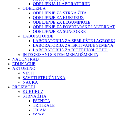
ODELJENJA I LABORATORIJE
ODELJENJA
ODELJENJE ZA STRNA ŽITA
ODELJENJE ZA KUKURUZ
ODELJENJE ZA LEGUMINOZE
ODELJENJE ZA POVRTARSKE I ALTERNAT
ODELJENJE ZA SUNCOKRET
LABORATORIJE
LABORATORIJA ZA ZEMLJIŠTE I AGROEK
LABORATORIJA ZA ISPITIVANJE SEMENA
LABORATORIJA ZA BIOTEHNOLOGIJU
INTEGRISANI SISTEM MENADŽMENTA
NAUČNI RAD
EDUKACIJE
AKTUELNO
VESTI
SAVETI STRUČNJAKA
NAUKA
PROIZVODI
KUKURUZ
STRNA ŽITA
PŠENICA
TRITIKALE
JEČAM
OVAS