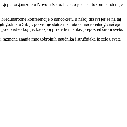
rugi put organizuje u Novom Sadu. Istakao je da su tokom pandemije
. Međunarodne konferencije o suncokretu u našoj državi jer se na taj
h godina u Srbiji, potvrđuje status instituta od nacionalnog značaja
 povrtarstvo koji je, kao spoj privrede i nauke, prepoznat širom sveta.
i razmena znanja mnogobrojnih naučnika i stručnjaka iz celog sveta