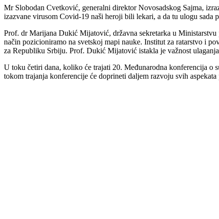
Mr Slobodan Cvetković, generalni direktor Novosadskog Sajma, izraz
izazvane virusom Covid-19 naši heroji bili lekari, a da tu ulogu sada
Prof. dr Marijana Dukić Mijatović, državna sekretarka u Ministarstvu 
način pozicioniramo na svetskoj mapi nauke. Institut za ratarstvo i po
za Republiku Srbiju. Prof. Dukić Mijatović istakla je važnost ulaganja 
U toku četiri dana, koliko će trajati 20. Međunarodna konferencija 
tokom trajanja konferencije će doprineti daljem razvoju svih aspekat