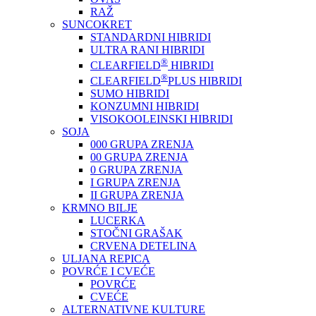
RAŽ
SUNCOKRET
STANDARDNI HIBRIDI
ULTRA RANI HIBRIDI
®
CLEARFIELD
HIBRIDI
®
CLEARFIELD
PLUS HIBRIDI
SUMO HIBRIDI
KONZUMNI HIBRIDI
VISOKOOLEINSKI HIBRIDI
SOJA
000 GRUPA ZRENJA
00 GRUPA ZRENJA
0 GRUPA ZRENJA
I GRUPA ZRENJA
II GRUPA ZRENJA
KRMNO BILJE
LUCERKA
STOČNI GRAŠAK
CRVENA DETELINA
ULJANA REPICA
POVRĆE I CVEĆE
POVRĆE
CVEĆE
ALTERNATIVNE KULTURE