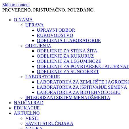
Skip to content
PROVERENO. PRISTUPAČNO. POUZDANO.
O NAMA
UPRAVA
UPRAVNI ODBOR
RUKOVODSTVO
ODELJENJA I LABORATORIJE
ODELJENJA
ODELJENJE ZA STRNA ŽITA
ODELJENJE ZA KUKURUZ
ODELJENJE ZA LEGUMINOZE
ODELJENJE ZA POVRTARSKE I ALTERNAT
ODELJENJE ZA SUNCOKRET
LABORATORIJE
LABORATORIJA ZA ZEMLJIŠTE I AGROEK
LABORATORIJA ZA ISPITIVANJE SEMENA
LABORATORIJA ZA BIOTEHNOLOGIJU
INTEGRISANI SISTEM MENADŽMENTA
NAUČNI RAD
EDUKACIJE
AKTUELNO
VESTI
SAVETI STRUČNJAKA
NAUKA