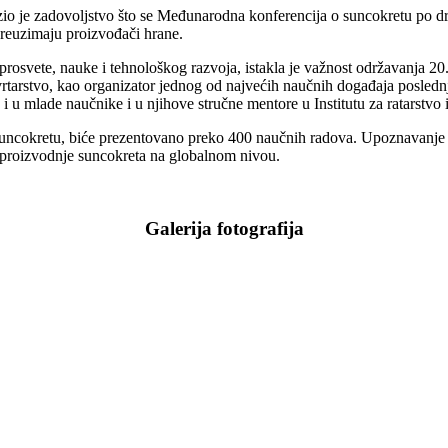
io je zadovoljstvo što se Međunarodna konferencija o suncokretu po d
 preuzimaju proizvođači hrane.
prosvete, nauke i tehnološkog razvoja, istakla je važnost održavanja 20
vrtarstvo, kao organizator jednog od najvećih naučnih događaja poslednji
i u mlade naučnike i u njihove stručne mentore u Institutu za ratarstvo i
o suncokretu, biće prezentovano preko 400 naučnih radova. Upoznavanje 
a proizvodnje suncokreta na globalnom nivou.
Galerija fotografija