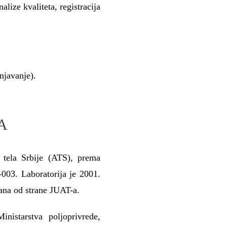
alize kvaliteta, registracija
njavanje).
A
g tela Srbije (ATS), prema
03. Laboratorija je 2001.
ovana od strane JUAT-a.
nistarstva poljoprivrede,