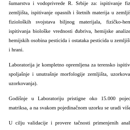
šumarstva i vodoprivrede R. Srbije za: ispitivanje fi
zemljišta, ispitivanje opasnih i štetnih materija u zemlj
fizioloških svojstava biljnog materijala, fizičko-h
ispitivanja biološke vrednosti đubriva, hemijske analize
hemijskih osobina pesticida i ostataka pesticida u zemljiš
i hrani.
Laboratorija je kompletno opremljena za terensko ispitiv
spoljašnje i unutrašnje morfologije zemljišta, uzorkov
uzorkovanja).
Godišnje u Laboratoriju pristigne oko 15.000 pojed
matriksa, a na svakom pojedinačnom uzorku se uradi više 
U cilju validacije i provere tačnosti primenjenih anal