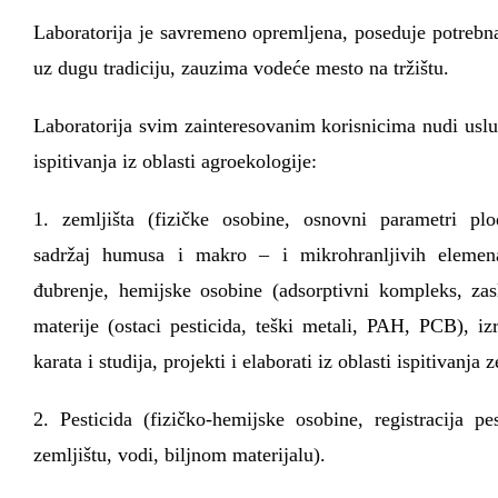
Laboratorija je savremeno opremljena, poseduje potrebna 
uz dugu tradiciju, zauzima vodeće mesto na tržištu.
Laboratorija svim zainteresovanim korisnicima nudi usl
ispitivanja iz oblasti agroekologije:
1. zemljišta (fizičke osobine, osnovni parametri plod
sadržaj humusa i makro – i mikrohranljivih eleme
đubrenje, hemijske osobine (adsorptivni kompleks, zasl
materije (ostaci pesticida, teški metali, PAH, PCB), i
karata i studija, projekti i elaborati iz oblasti ispitivanja z
2. Pesticida (fizičko-hemijske osobine, registracija pes
zemljištu, vodi, biljnom materijalu).