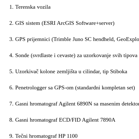
1. Terenska vozila
2. GIS sistem (ESRI ArcGIS Software+server)
3. GPS prijemnici (Trimble Juno SC hendheld, GeoExpl
4. Sonde (svrdlaste i cevaste) za uzorkovanje svih tipova
5. Uzorkivač kolone zemljišta u cilindar, tip Stiboka
6. Penetrologger sa GPS-om (standardni kompletan set)
7. Gasni hromatograf Agilent 6890N sa masenim detekt
8. Gasni hromatograf ECD/FID Agilent 7890A
9. Tečni hromatograf HP 1100