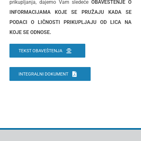
prikuplјanja, dajemo Vam sledeće
OBAVEŠTEN
J
E
O
INFORMACIJAMA KOJE SE PRUŽAJU KADA SE
PODACI O LIČNOSTI
PRIKUPLJAJU OD LICA NA
KOJE SE ODNOSE.
TEKST OBAVEŠTENJA
INTEGRALNI DOKUMENT