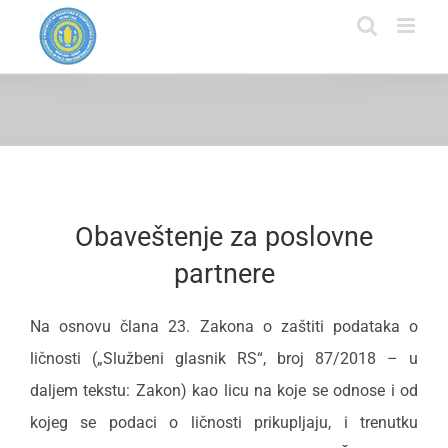
Skip
to
content
Obaveštenje za poslovne
partnere
Na osnovu člana 23. Zakona o zaštiti podataka o
ličnosti („Službeni glasnik RS“, broj 87/2018 – u
dalјem tekstu: Zakon) kao licu na koje se odnose i od
kojeg se podaci o ličnosti prikuplјaju, i trenutku