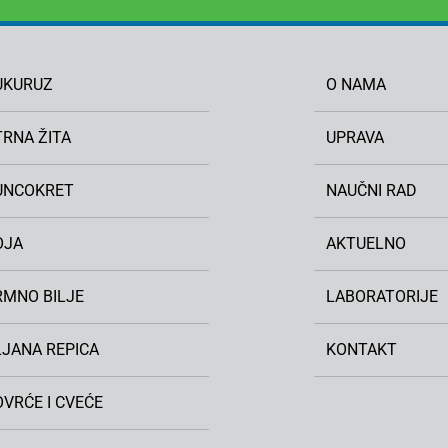
UKURUZ
O NAMA
TRNA ŽITA
UPRAVA
UNCOKRET
NAUČNI RAD
OJA
AKTUELNO
RMNO BILJE
LABORATORIJE
LJANA REPICA
KONTAKT
VRĆE I CVEĆE