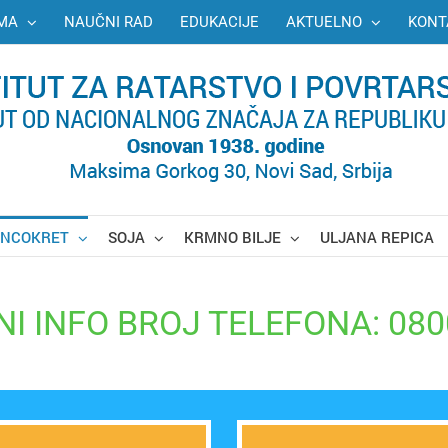
MA
NAUČNI RAD
EDUKACIJE
AKTUELNO
KONT
UNCOKRET
SOJA
KRMNO BILJE
ULJANA REPICA
I INFO BROJ TELEFONA: 080