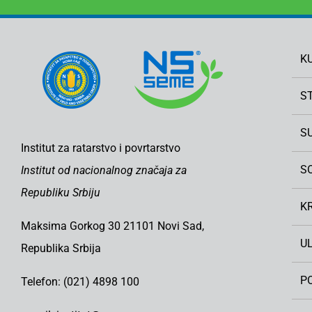
K
S
S
Institut za ratarstvo i povrtarstvo
S
Institut od nacionalnog značaja za
Republiku Srbiju
K
Maksima Gorkog 30 21101 Novi Sad,
U
Republika Srbija
PO
Telefon: (021) 4898 100