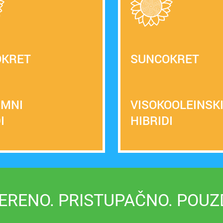
OKRET
SUNCOKRET
UMNI
VISOKOOLEINSK
I
HIBRIDI
ERENO. PRISTUPAČNO. POUZ