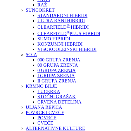
RAŽ
SUNCOKRET
STANDARDNI HIBRIDI
ULTRA RANI HIBRIDI
®
CLEARFIELD
HIBRIDI
®
CLEARFIELD
PLUS HIBRIDI
SUMO HIBRIDI
KONZUMNI HIBRIDI
VISOKOOLEINSKI HIBRIDI
SOJA
000 GRUPA ZRENJA
00 GRUPA ZRENJA
0 GRUPA ZRENJA
I GRUPA ZRENJA
II GRUPA ZRENJA
KRMNO BILJE
LUCERKA
STOČNI GRAŠAK
CRVENA DETELINA
ULJANA REPICA
POVRĆE I CVEĆE
POVRĆE
CVEĆE
ALTERNATIVNE KULTURE