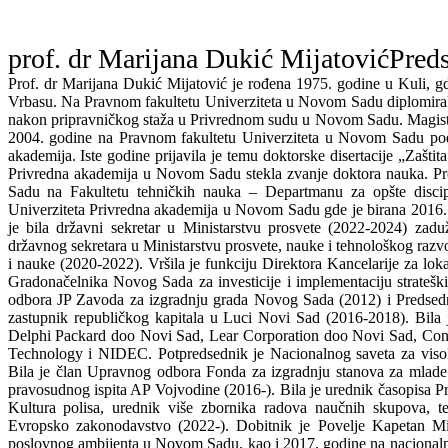
prof. dr Marijana Dukić Mijatović
Pred
Prof. dr Marijana Dukić Mijatović je rođena 1975. godine u Kuli, g
Vrbasu. Na Pravnom fakultetu Univerziteta u Novom Sadu diplomirala 
nakon pripravničkog staža u Privrednom sudu u Novom Sadu. Magistar
2004. godine na Pravnom fakultetu Univerziteta u Novom Sadu pod 
akademija. Iste godine prijavila je temu doktorske disertacije „Zašti
Privredna akademija u Novom Sadu stekla zvanje doktora nauka. Pr
Sadu na Fakultetu tehničkih nauka – Departmanu za opšte discip
Univerziteta Privredna akademija u Novom Sadu gde je birana 2016. 
je bila državni sekretar u Ministarstvu prosvete (2022-2024) za
državnog sekretara u Ministarstvu prosvete, nauke i tehnološkog razv
i nauke (2020-2022). Vršila je funkciju Direktora Kancelarije za l
Gradonačelnika Novog Sada za investicije i implementaciju stratešk
odbora JP Zavoda za izgradnju grada Novog Sada (2012) i Predsed
zastupnik republičkog kapitala u Luci Novi Sad (2016-2018). Bila
Delphi Packard doo Novi Sad, Lear Corporation doo Novi Sad, Con
Technology i NIDEC. Potpredsednik je Nacionalnog saveta za viso
Bila je član Upravnog odbora Fonda za izgradnju stanova za mlade 
pravosudnog ispita AP Vojvodine (2016-). Bila je urednik časopisa Pr
Kultura polisa, urednik više zbornika radova naučnih skupova, t
Evropsko zakonodavstvo (2022-). Dobitnik je Povelje Kapetan Miš
poslovnog ambijenta u Novom Sadu, kao i 2017. godine na nacionaln