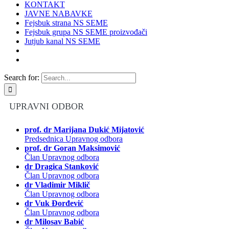
KONTAKT
JAVNE NABAVKE
Fejsbuk strana NS SEME
Fejsbuk grupa NS SEME proizvođači
Jutjub kanal NS SEME
Search for:
UPRAVNI ODBOR
prof. dr Marijana Dukić Mijatović
Predsednica Upravnog odbora
prof. dr Goran Maksimović
Član Upravnog odbora
dr Dragica Stanković
Član Upravnog odbora
dr Vladimir Miklič
Član Upravnog odbora
dr Vuk Đorđević
Član Upravnog odbora
dr Milosav Babić