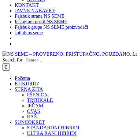
KONTAKT
JAVNE NABAVKE
Fejsbuk strana NS SEME
Instagram profil NS SEME
Fejsbuk grupa NS SEME proizvođači
Jutjub ns seme
Search for:
Početna
KUKURUZ
STRNA ŽITA
PŠENICA
TRITIKALE
JEČAM
OVAS
RAŽ
SUNCOKRET
STANDARDNI HIBRIDI
ULTRA RANI HIBRIDI