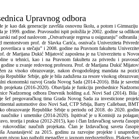
sednica Upravnog odbora
de je kao đak generacije završila osnovnu školu, a potom i Gimnaziju
je 1999. godine. Pravosudni ispit položila je 2002. godine sa odliko
ski rad pod naslovom „Ostvarivanje regresa u osiguranju” odbranila 
mentorstvom prof. dr Slavka Carića, osnivača Univerziteta Privred
ta poverilaca u stečaju” i 2008. godine na Pravnom fakultetu Univerzite
of. dr Marijana Dukić Mijatović zaposlena je na Univerzitetu u Nov
line u tehnici, kao i na Pravnom fakultetu za privredu i pravosu
godine u zvanje redovnog profesora. Prof. dr Marijana Dukić Mijatov
dužen za visoko obrazovanje, nakon dvogodošnjeg mandata na pozici
oja Republike Srbije, gde je bila zadužena za resore visokog obrazovan
okalni ekonomski razvoj Grada Novog Sada (2014-2016). Bila je savetn
ih projekata (2016-2020). Obavljala je funkciju predsednice Nadzorn
nice Nadzornog odbora Dnevnik holding a.d. Novi Sad (2014). Bila 
 je šef pregovaračkog tima Grada Novog Sada za investicione projek
tinental automotive doo Novi Sad, CTP Srbija, Barry Callebaut, BM
ko obrazovanje Republike Srbije u periodu od 2018. do 2020. godin
naučnike i umetnike (2014-2020). Ispitivač je u Komisiji za polagan
avo, teorija i praksa (2012-2015), kao i član Izdavačkog saveta časopi
e rukovodilac naučnih projekata. Član je Izdavačkog saveta časopi
a Anastasijević za 2015. godinu za razvojne projekte i unapređen
om nivou kao najbolji menadžer u javnom preduzetništvu. Plaketu Sve