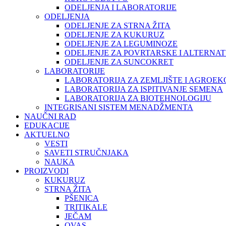
ODELJENJA I LABORATORIJE
ODELJENJA
ODELJENJE ZA STRNA ŽITA
ODELJENJE ZA KUKURUZ
ODELJENJE ZA LEGUMINOZE
ODELJENJE ZA POVRTARSKE I ALTERNAT
ODELJENJE ZA SUNCOKRET
LABORATORIJE
LABORATORIJA ZA ZEMLJIŠTE I AGROEK
LABORATORIJA ZA ISPITIVANJE SEMENA
LABORATORIJA ZA BIOTEHNOLOGIJU
INTEGRISANI SISTEM MENADŽMENTA
NAUČNI RAD
EDUKACIJE
AKTUELNO
VESTI
SAVETI STRUČNJAKA
NAUKA
PROIZVODI
KUKURUZ
STRNA ŽITA
PŠENICA
TRITIKALE
JEČAM
OVAS