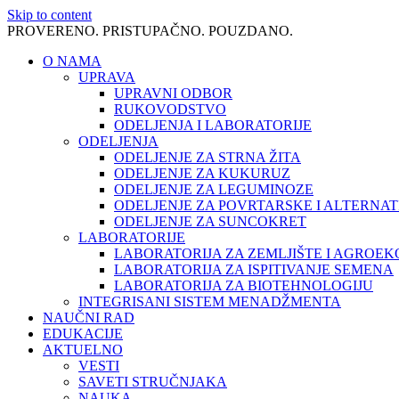
Skip to content
PROVERENO. PRISTUPAČNO. POUZDANO.
O NAMA
UPRAVA
UPRAVNI ODBOR
RUKOVODSTVO
ODELJENJA I LABORATORIJE
ODELJENJA
ODELJENJE ZA STRNA ŽITA
ODELJENJE ZA KUKURUZ
ODELJENJE ZA LEGUMINOZE
ODELJENJE ZA POVRTARSKE I ALTERNAT
ODELJENJE ZA SUNCOKRET
LABORATORIJE
LABORATORIJA ZA ZEMLJIŠTE I AGROEK
LABORATORIJA ZA ISPITIVANJE SEMENA
LABORATORIJA ZA BIOTEHNOLOGIJU
INTEGRISANI SISTEM MENADŽMENTA
NAUČNI RAD
EDUKACIJE
AKTUELNO
VESTI
SAVETI STRUČNJAKA
NAUKA