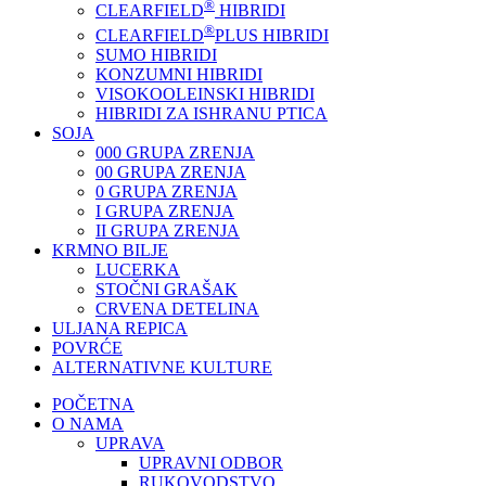
®
CLEARFIELD
HIBRIDI
®
CLEARFIELD
PLUS HIBRIDI
SUMO HIBRIDI
KONZUMNI HIBRIDI
VISOKOOLEINSKI HIBRIDI
HIBRIDI ZA ISHRANU PTICA
SOJA
000 GRUPA ZRENJA
00 GRUPA ZRENJA
0 GRUPA ZRENJA
I GRUPA ZRENJA
II GRUPA ZRENJA
KRMNO BILJE
LUCERKA
STOČNI GRAŠAK
CRVENA DETELINA
ULJANA REPICA
POVRĆE
ALTERNATIVNE KULTURE
POČETNA
O NAMA
UPRAVA
UPRAVNI ODBOR
RUKOVODSTVO