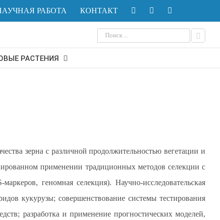
НАУЧНАЯ РАБОТА
КОНТАКТ
Результат
поиска:
ОВЫЕ РАСТЕНИЯ
чества зерна с различной продолжительностью вегетации и
инированном применении традиционных методов селекции с
аркеров, геномная селекция). Научно-исследовательская
бридов кукурузы; совершенствование системы тестирования
дств; разработка и применение прогностических моделей,