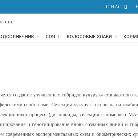
O НАС
ОДСОЛНЕЧНИК
СОЯ
КОЛОСОВЫЕ ЗЛАКИ
КОРМ
яется создание улучшенных гибридов кукурузы стандартного ка
цифическими свойствами. Селекция кукурузы основана на комб
лекционный процесс (дигаплоиды, селекция с помощью MAS-м
нотипирование и генотипирование вновь созданных линий и ги
м современных экспериментальных схем и биометрических сре