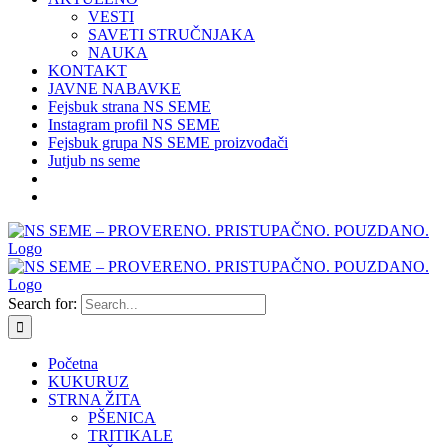
VESTI
SAVETI STRUČNJAKA
NAUKA
KONTAKT
JAVNE NABAVKE
Fejsbuk strana NS SEME
Instagram profil NS SEME
Fejsbuk grupa NS SEME proizvođači
Jutjub ns seme
Search for:
Početna
KUKURUZ
STRNA ŽITA
PŠENICA
TRITIKALE