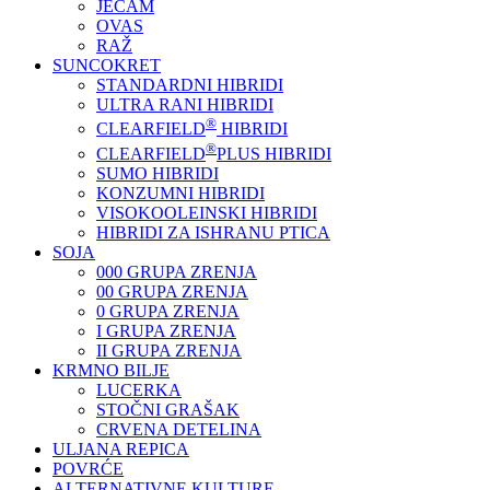
JEČAM
OVAS
RAŽ
SUNCOKRET
STANDARDNI HIBRIDI
ULTRA RANI HIBRIDI
®
CLEARFIELD
HIBRIDI
®
CLEARFIELD
PLUS HIBRIDI
SUMO HIBRIDI
KONZUMNI HIBRIDI
VISOKOOLEINSKI HIBRIDI
HIBRIDI ZA ISHRANU PTICA
SOJA
000 GRUPA ZRENJA
00 GRUPA ZRENJA
0 GRUPA ZRENJA
I GRUPA ZRENJA
II GRUPA ZRENJA
KRMNO BILJE
LUCERKA
STOČNI GRAŠAK
CRVENA DETELINA
ULJANA REPICA
POVRĆE
ALTERNATIVNE KULTURE