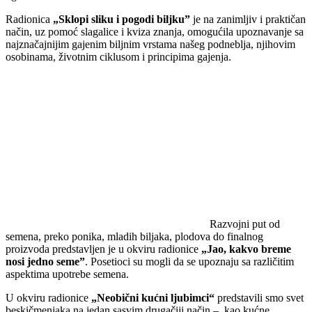
Radionica
„Sklopi sliku i pogodi biljkuˮ
je na zanimljiv i praktičan
način, uz pomoć slagalice i kviza znanja, omogućila upoznavanje sa
najznačajnijim gajenim biljnim vrstama našeg podneblja, njihovim
osobinama, životnim ciklusom i principima gajenja.
Razvojni put od
semena, preko ponika, mladih biljaka, plodova do finalnog
proizvoda predstavljen je u okviru radionice
„Jao, kakvo breme
nosi jedno semeˮ
. Posetioci su mogli da se upoznaju sa različitim
aspektima upotrebe semena.
U okviru radionice
„Neobični kućni ljubimci“
predstavili smo svet
beskičmenjaka na jedan sasvim drugačiji način – kao kućne