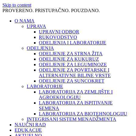
Skip to content
PROVERENO. PRISTUPAČNO. POUZDANO.
O NAMA
UPRAVA
UPRAVNI ODBOR
RUKOVODSTVO
ODELJENJA I LABORATORIJE
ODELJENJA
ODELJENJE ZA STRNA ŽITA
ODELJENJE ZA KUKURUZ
ODELJENJE ZA LEGUMINOZE
ODELJENJE ZA POVRTARSKE I
ALTERNATIVNE BILJNE VRSTE
ODELJENJE ZA SUNCOKRET
LABORATORIJE
LABORATORIJA ZA ZEMLJIŠTE I
AGROEKOLOGIJU
LABORATORIJA ZA ISPITIVANJE
SEMENA
LABORATORIJA ZA BIOTEHNOLOGIJU
INTEGRISANI SISTEM MENADŽMENTA
NAUČNI RAD
EDUKACIJE
AKTUELNO