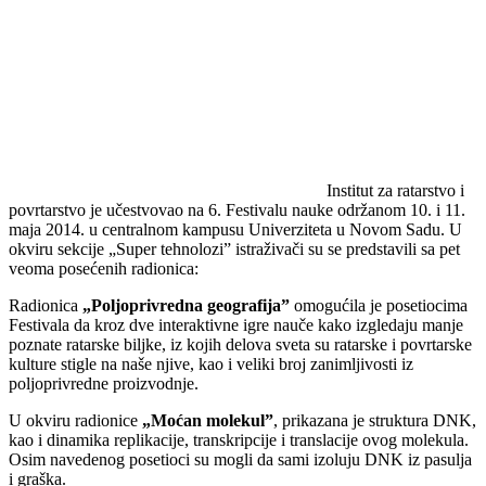
Institut za ratarstvo i
povrtarstvo je učestvovao na 6. Festivalu nauke održanom 10. i 11.
maja 2014. u centralnom kampusu Univerziteta u Novom Sadu. U
okviru sekcije „Super tehnolozi” istraživači su se predstavili sa pet
veoma posećenih radionica:
Radionica
„Poljoprivredna geografijaˮ
omogućila je posetiocima
Festivala da kroz dve interaktivne igre nauče kako izgledaju manje
poznate ratarske biljke, iz kojih delova sveta su ratarske i povrtarske
kulture stigle na naše njive, kao i veliki broj zanimljivosti iz
poljoprivredne proizvodnje.
U okviru radionice
„Moćan molekulˮ
, prikazana je struktura DNK,
kao i dinamika replikacije, transkripcije i translacije ovog molekula.
Osim navedenog posetioci su mogli da sami izoluju DNK iz pasulja
i graška.