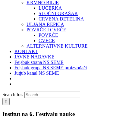
KRMNO BILJE
LUCERKA
STOČNI GRAŠAK
CRVENA DETELINA
ULJANA REPICA
POVRĆE I CVEĆE
POVRĆE
CVEĆE
ALTERNATIVNE KULTURE
KONTAKT
JAVNE NABAVKE
Fejsbuk strana NS SEME
Fejsbuk grupa NS SEME proizvođači
Jutjub kanal NS SEME
Search for:
Institut na 6. Festivalu nauke