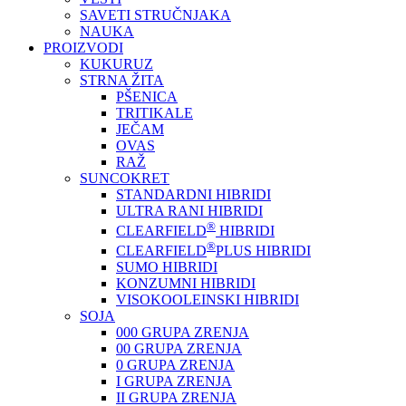
SAVETI STRUČNJAKA
NAUKA
PROIZVODI
KUKURUZ
STRNA ŽITA
PŠENICA
TRITIKALE
JEČAM
OVAS
RAŽ
SUNCOKRET
STANDARDNI HIBRIDI
ULTRA RANI HIBRIDI
®
CLEARFIELD
HIBRIDI
®
CLEARFIELD
PLUS HIBRIDI
SUMO HIBRIDI
KONZUMNI HIBRIDI
VISOKOOLEINSKI HIBRIDI
SOJA
000 GRUPA ZRENJA
00 GRUPA ZRENJA
0 GRUPA ZRENJA
I GRUPA ZRENJA
II GRUPA ZRENJA