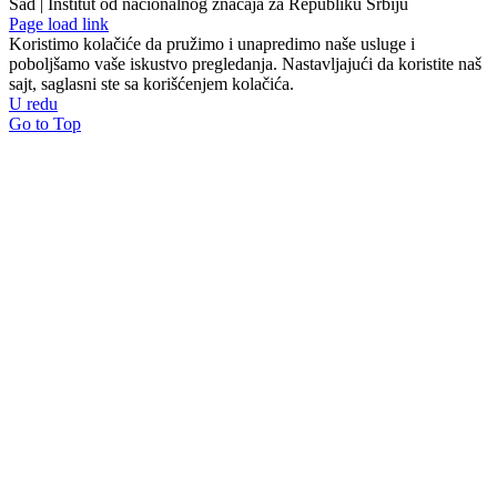
Sad | Institut od nacionalnog značaja za Republiku Srbiju
Page load link
Koristimo kolačiće da pružimo i unapredimo naše usluge i
poboljšamo vaše iskustvo pregledanja. Nastavljajući da koristite naš
sajt, saglasni ste sa korišćenjem kolačića.
U redu
Go to Top