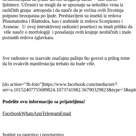
ljubimce. Učesnici su mogli da se upoznaju sa nekoliko vrsta iz
različitih grupa artropoda i da nauče da je većina ovih životinja
potpuno bezopasna po ljude. Predstavljeni su insekti iz redova
Phasmatodea i Blattodea, kao i arahnide iz redova Scorpiones i
Araneae. U ovoj interaktivnoj radionici posetioci su imali priliku da
više nauče o morfologiji i ponašanju ovih krajnje neobičnih i malo
poznatih redova zglavkara.
Sve radionice su izazvale značajnu pažnju što govori u prilog tome
da bi ovakvih manifestacija trebalo da bude više.
[do action=”fb-foto”]https://www.facebook.com/media/set/?
set=a.10152407755689824.1073741982.56790329823&type=3&uplo
Podelite ovu informaciju sa prijateljima!
Facebook
WhatsApp
Telegram
Email
Institut za ratarstvo i povrtarstvo