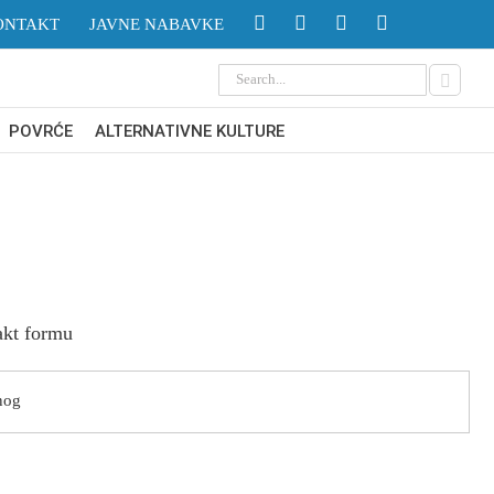
ONTAKT
JAVNE NABAVKE
Search
for:
POVRĆE
ALTERNATIVNE KULTURE
akt formu
nog