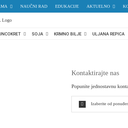
AMA
NAUČNI RAD
EDUKACIJE
AKTUELNO
K
UNCOKRET
SOJA
KRMNO BILJE
ULJANA REPICA
Kontaktirajte nas
Popunite jednostavnu kont
Izaberite od ponuđe