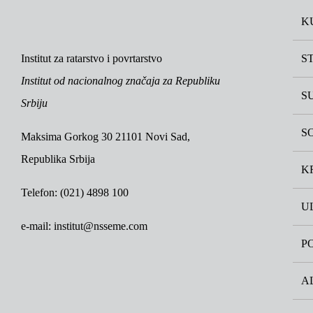
K
S
Institut za ratarstvo i povrtarstvo
Institut od nacionalnog značaja za Republiku
S
Srbiju
S
Maksima Gorkog 30 21101 Novi Sad,
Republika Srbija
K
Telefon: (021) 4898 100
U
e-mail: institut@nsseme.com
P
A