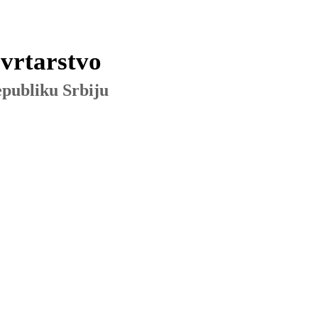
ovrtarstvo
epubliku Srbiju