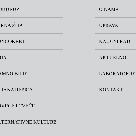
UKURUZ
O NAMA
TRNA ŽITA
UPRAVA
UNCOKRET
NAUČNI RAD
OJA
AKTUELNO
RMNO BILJE
LABORATORIJE
LJANA REPICA
KONTAKT
OVRĆE I CVEĆE
LTERNATIVNE KULTURE