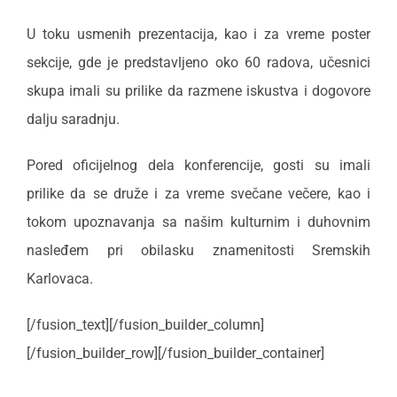
U toku usmenih prezentacija, kao i za vreme poster
sekcije, gde je predstavljeno oko 60 radova, učesnici
skupa imali su prilike da razmene iskustva i dogovore
dalju saradnju.
Pored oficijelnog dela konferencije, gosti su imali
prilike da se druže i za vreme svečane večere, kao i
tokom upoznavanja sa našim kulturnim i duhovnim
nasleđem pri obilasku znamenitosti Sremskih
Karlovaca.
[/fusion_text][/fusion_builder_column]
[/fusion_builder_row][/fusion_builder_container]