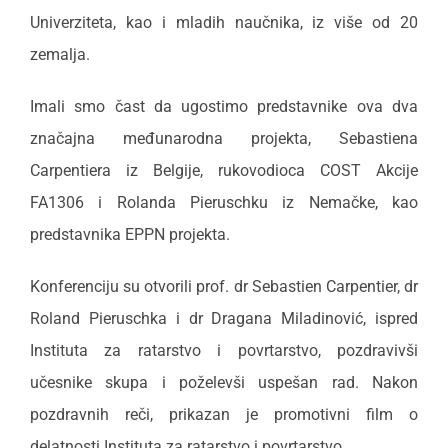
Univerziteta, kao i mladih naučnika, iz više od 20
zemalja.
Imali smo čast da ugostimo predstavnike ova dva
značajna međunarodna projekta, Sebastiena
Carpentiera iz Belgije, rukovodioca COST Akcije
FA1306 i Rolanda Pieruschku iz Nemačke, kao
predstavnika EPPN projekta.
Konferenciju su otvorili prof. dr Sebastien Carpentier, dr
Roland Pieruschka i dr Dragana Miladinović, ispred
Instituta za ratarstvo i povrtarstvo, pozdravivši
učesnike skupa i poželevši uspešan rad. Nakon
pozdravnih reči, prikazan je promotivni film o
delatnosti Instituta za ratarstvo i povrtarstvo.