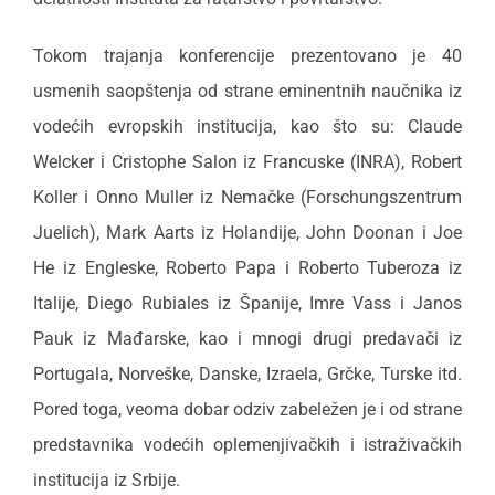
Tokom trajanja konferencije prezentovano je 40
usmenih saopštenja od strane eminentnih naučnika iz
vodećih evropskih institucija, kao što su: Claude
Welcker i Cristophe Salon iz Francuske (INRA), Robert
Koller i Onno Muller iz Nemačke (Forschungszentrum
Juelich), Mark Aarts iz Holandije, John Doonan i Joe
He iz Engleske, Roberto Papa i Roberto Tuberoza iz
Italije, Diego Rubiales iz Španije, Imre Vass i Janos
Pauk iz Mađarske, kao i mnogi drugi predavači iz
Portugala, Norveške, Danske, Izraela, Grčke, Turske itd.
Pored toga, veoma dobar odziv zabeležen je i od strane
predstavnika vodećih oplemenjivačkih i istraživačkih
institucija iz Srbije.