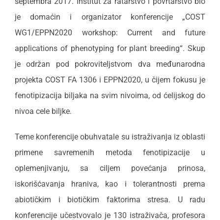
septembra 2017. Institut za ratarstvo i povrtarstvo bio
je domaćin i organizator konferencije „COST
WG1/EPPN2020 workshop: Current and future
applications of phenotyping for plant breeding“. Skup
je održan pod pokroviteljstvom dva međunarodna
projekta COST FA 1306 i EPPN2020, u čijem fokusu je
fenotipizacija biljaka na svim nivoima, od ćelijskog do
nivoa cele biljke.
Teme konferencije obuhvatale su istraživanja iz oblasti
primene savremenih metoda fenotipizacije u
oplemenjivanju, sa ciljem povećanja prinosa,
iskorišćavanja hraniva, kao i tolerantnosti prema
abiotičkim i biotičkim faktorima stresa. U radu
konferencije učestvovalo je 130 istraživača, profesora