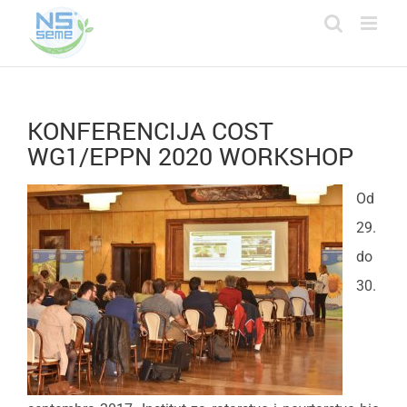
Skip
to
content
KONFERENCIJA COST
WG1/EPPN 2020 WORKSHOP
Od
29.
do
30.