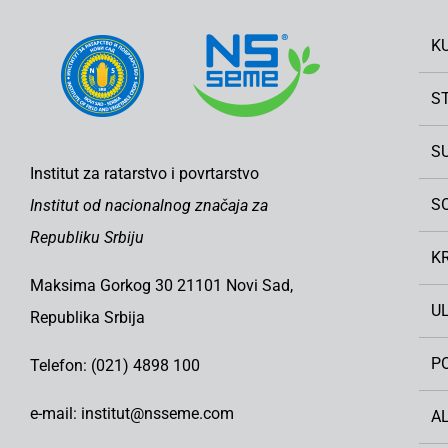
K
S
S
Institut za ratarstvo i povrtarstvo
S
Institut od nacionalnog značaja za
Republiku Srbiju
K
Maksima Gorkog 30 21101 Novi Sad,
U
Republika Srbija
PO
Telefon: (021) 4898 100
e-mail: institut@nsseme.com
A