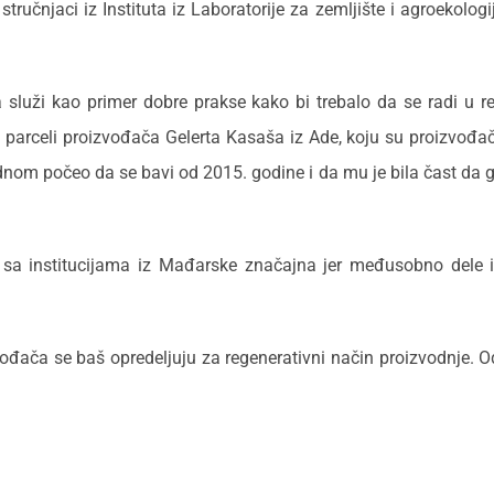
ručnjaci iz Instituta iz Laboratorije za zemljište i agroekologi
a služi kao primer dobre prakse kako bi trebalo da se radi u 
parceli proizvođača Gelerta Kasaša iz Ade, koju su proizvođači
ednom počeo da se bavi od 2015. godine i da mu je bila čast da g
a sa institucijama iz Mađarske značajna jer međusobno dele i
zvođača se baš opredeljuju za regenerativni način proizvodnje. O