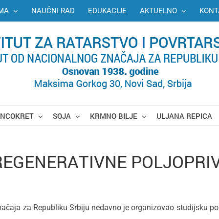
MA
NAUČNI RAD
EDUKACIJE
AKTUELNO
KONT
UNCOKRET
SOJA
KRMNO BILJE
ULJANA REPICA
REGENERATIVNE POLJOPRI
g značaja za Republiku Srbiju nedavno je organizovao studijsku po