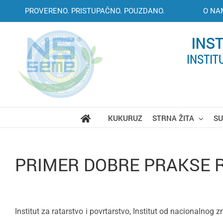
Skip
PROVERENO. PRISTUPAČNO. POUZDANO.
O NA
to
content
KUKURUZ
STRNA ŽITA
S
PRIMER DOBRE PRAKSE 
Institut za ratarstvo i povrtarstvo, Institut od nacionalno