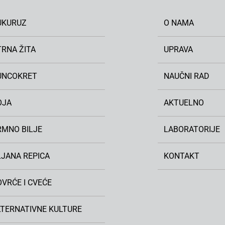
UKURUZ
O NAMA
TRNA ŽITA
UPRAVA
UNCOKRET
NAUČNI RAD
OJA
AKTUELNO
RMNO BILJE
LABORATORIJE
LJANA REPICA
KONTAKT
VRĆE I CVEĆE
LTERNATIVNE KULTURE