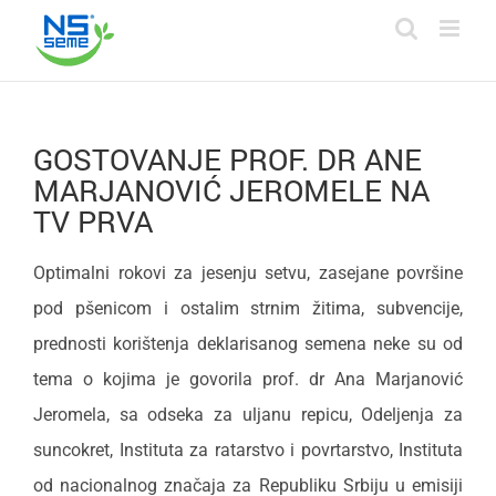
Skip
to
content
GOSTOVANJE PROF. DR ANE
MARJANOVIĆ JEROMELE NA
TV PRVA
Optimalni rokovi za jesenju setvu, zasejane površine
pod pšenicom i ostalim strnim žitima, subvencije,
prednosti korištenja deklarisanog semena neke su od
tema o kojima je govorila prof. dr Ana Marjanović
Jeromela, sa odseka za uljanu repicu, Odeljenja za
suncokret, Instituta za ratarstvo i povrtarstvo, Instituta
od nacionalnog značaja za Republiku Srbiju u emisiji