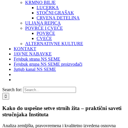
KRMNO BILJE
LUCERKA
STOČNI GRAŠAK
CRVENA DETELINA
ULJANA REPICA
POVRĆE I CVEĆE
POVRĆE
CVEĆE
ALTERNATIVNE KULTURE
KONTAKT
JAVNE NABAVKE
Fejsbuk strana NS SEME
Fejsbuk grupa NS SEME proizvođači
Jutjub kanal NS SEME
Search for:
Kako do uspešne setve strnih žita – praktični saveti
stručnjaka Instituta
Analiza zemljišta, pravovremena i kvalitetno izvedena osnovna