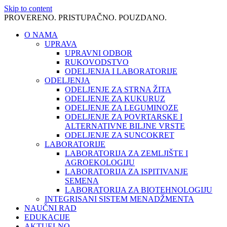
Skip to content
PROVERENO. PRISTUPAČNO. POUZDANO.
O NAMA
UPRAVA
UPRAVNI ODBOR
RUKOVODSTVO
ODELJENJA I LABORATORIJE
ODELJENJA
ODELJENJE ZA STRNA ŽITA
ODELJENJE ZA KUKURUZ
ODELJENJE ZA LEGUMINOZE
ODELJENJE ZA POVRTARSKE I
ALTERNATIVNE BILJNE VRSTE
ODELJENJE ZA SUNCOKRET
LABORATORIJE
LABORATORIJA ZA ZEMLJIŠTE I
AGROEKOLOGIJU
LABORATORIJA ZA ISPITIVANJE
SEMENA
LABORATORIJA ZA BIOTEHNOLOGIJU
INTEGRISANI SISTEM MENADŽMENTA
NAUČNI RAD
EDUKACIJE
AKTUELNO