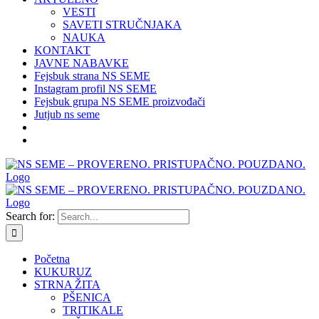
VESTI
SAVETI STRUČNJAKA
NAUKA
KONTAKT
JAVNE NABAVKE
Fejsbuk strana NS SEME
Instagram profil NS SEME
Fejsbuk grupa NS SEME proizvođači
Jutjub ns seme
Search for:
Početna
KUKURUZ
STRNA ŽITA
PŠENICA
TRITIKALE