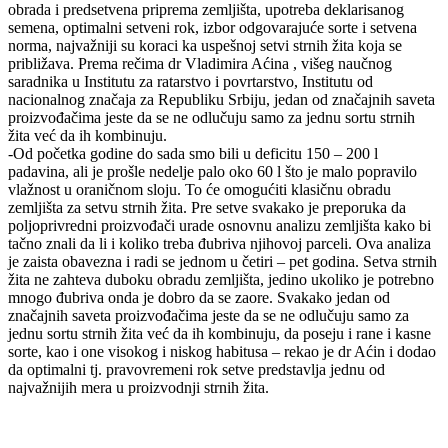
obrada i predsetvena priprema zemljišta, upotreba deklarisanog
semena, optimalni setveni rok, izbor odgovarajuće sorte i setvena
norma, najvažniji su koraci ka uspešnoj setvi strnih žita koja se
približava. Prema rečima dr Vladimira Aćina , višeg naučnog
saradnika u Institutu za ratarstvo i povrtarstvo, Institutu od
nacionalnog značaja za Republiku Srbiju, jedan od značajnih saveta
proizvođačima jeste da se ne odlučuju samo za jednu sortu strnih
žita već da ih kombinuju.
-Od početka godine do sada smo bili u deficitu 150 – 200 l
padavina, ali je prošle nedelje palo oko 60 l što je malo popravilo
vlažnost u oraničnom sloju. To će omogućiti klasičnu obradu
zemljišta za setvu strnih žita. Pre setve svakako je preporuka da
poljoprivredni proizvođači urade osnovnu analizu zemljišta kako bi
tačno znali da li i koliko treba đubriva njihovoj parceli. Ova analiza
je zaista obavezna i radi se jednom u četiri – pet godina. Setva strnih
žita ne zahteva duboku obradu zemljišta, jedino ukoliko je potrebno
mnogo đubriva onda je dobro da se zaore. Svakako jedan od
značajnih saveta proizvođačima jeste da se ne odlučuju samo za
jednu sortu strnih žita već da ih kombinuju, da poseju i rane i kasne
sorte, kao i one visokog i niskog habitusa – rekao je dr Aćin i dodao
da optimalni tj. pravovremeni rok setve predstavlja jednu od
najvažnijih mera u proizvodnji strnih žita.