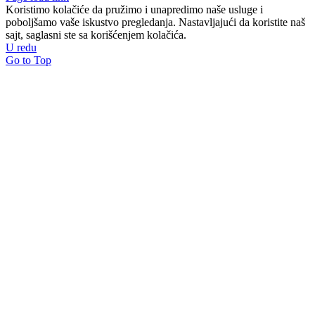
Koristimo kolačiće da pružimo i unapredimo naše usluge i
poboljšamo vaše iskustvo pregledanja. Nastavljajući da koristite naš
sajt, saglasni ste sa korišćenjem kolačića.
U redu
Go to Top