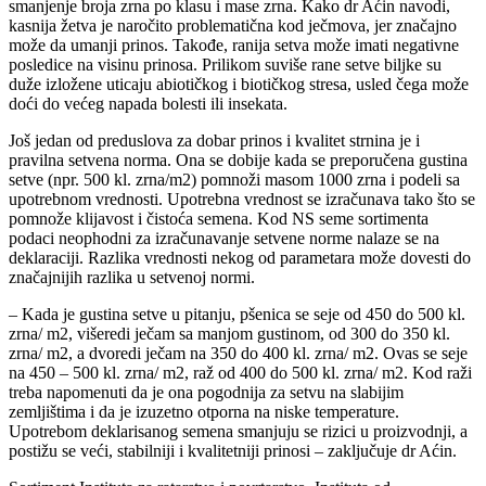
smanjenje broja zrna po klasu i mase zrna. Kako dr Aćin navodi,
kasnija žetva je naročito problematična kod ječmova, jer značajno
može da umanji prinos. Takođe, ranija setva može imati negativne
posledice na visinu prinosa. Prilikom suviše rane setve biljke su
duže izložene uticaju abiotičkog i biotičkog stresa, usled čega može
doći do većeg napada bolesti ili insekata.
Još jedan od preduslova za dobar prinos i kvalitet strnina je i
pravilna setvena norma. Ona se dobije kada se preporučena gustina
setve (npr. 500 kl. zrna/m2) pomnoži masom 1000 zrna i podeli sa
upotrebnom vrednosti. Upotrebna vrednost se izračunava tako što se
pomnože klijavost i čistoća semena. Kod NS seme sortimenta
podaci neophodni za izračunavanje setvene norme nalaze se na
deklaraciji. Razlika vrednosti nekog od parametara može dovesti do
značajnijih razlika u setvenoj normi.
– Kada je gustina setve u pitanju, pšenica se seje od 450 do 500 kl.
zrna/ m2, višeredi ječam sa manjom gustinom, od 300 do 350 kl.
zrna/ m2, a dvoredi ječam na 350 do 400 kl. zrna/ m2. Ovas se seje
na 450 – 500 kl. zrna/ m2, raž od 400 do 500 kl. zrna/ m2. Kod raži
treba napomenuti da je ona pogodnija za setvu na slabijim
zemljištima i da je izuzetno otporna na niske temperature.
Upotrebom deklarisanog semena smanjuju se rizici u proizvodnji, a
postižu se veći, stabilniji i kvalitetniji prinosi – zaključuje dr Aćin.