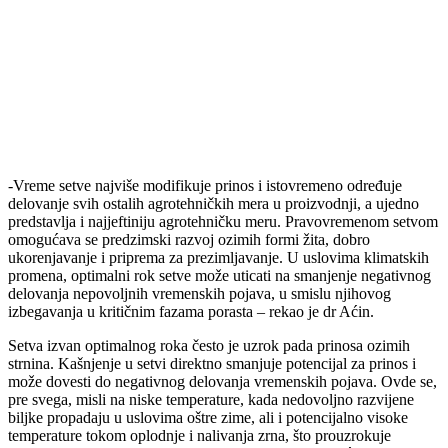
-Vreme setve najviše modifikuje prinos i istovremeno određuje
delovanje svih ostalih agrotehničkih mera u proizvodnji, a ujedno
predstavlja i najjeftiniju agrotehničku meru. Pravovremenom setvom
omogućava se predzimski razvoj ozimih formi žita, dobro
ukorenjavanje i priprema za prezimljavanje. U uslovima klimatskih
promena, optimalni rok setve može uticati na smanjenje negativnog
delovanja nepovoljnih vremenskih pojava, u smislu njihovog
izbegavanja u kritičnim fazama porasta – rekao je dr Aćin.
Setva izvan optimalnog roka često je uzrok pada prinosa ozimih
strnina. Kašnjenje u setvi direktno smanjuje potencijal za prinos i
može dovesti do negativnog delovanja vremenskih pojava. Ovde se,
pre svega, misli na niske temperature, kada nedovoljno razvijene
biljke propadaju u uslovima oštre zime, ali i potencijalno visoke
temperature tokom oplodnje i nalivanja zrna, što prouzrokuje