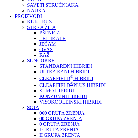
SAVETI STRUČNJAKA
NAUKA
PROIZVODI
KUKURUZ
STRNA ŽITA
PŠENICA
TRITIKALE
JEČAM
OVAS
RAŽ
SUNCOKRET
STANDARDNI HIBRIDI
ULTRA RANI HIBRIDI
®
CLEARFIELD
HIBRIDI
®
CLEARFIELD
PLUS HIBRIDI
SUMO HIBRIDI
KONZUMNI HIBRIDI
VISOKOOLEINSKI HIBRIDI
SOJA
000 GRUPA ZRENJA
00 GRUPA ZRENJA
0 GRUPA ZRENJA
I GRUPA ZRENJA
II GRUPA ZRENJA