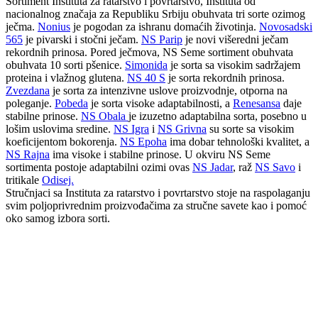
Sortiment Instituta za ratarstvo i povrtarstvo, Instituta od
nacionalnog značaja za Republiku Srbiju obuhvata tri sorte ozimog
ječma.
Nonius
je pogodan za ishranu domaćih životinja.
Novosadski
565
je pivarski i stočni ječam.
NS Parip
je novi višeredni ječam
rekordnih prinosa. Pored ječmova, NS Seme sortiment obuhvata
obuhvata 10 sorti pšenice.
Simonida
je sorta sa visokim sadržajem
proteina i vlažnog glutena.
NS 40 S
je sorta rekordnih prinosa.
Zvezdana
je sorta za intenzivne uslove proizvodnje, otporna na
poleganje.
Pobeda
je sorta visoke adaptabilnosti, a
Renesansa
daje
stabilne prinose.
NS Obala
je izuzetno adaptabilna sorta, posebno u
lošim uslovima sredine.
NS Igra
i
NS Grivna
su sorte sa visokim
koeficijentom bokorenja.
NS Epoha
ima dobar tehnološki kvalitet, a
NS Rajna
ima visoke i stabilne prinose. U okviru NS Seme
sortimenta postoje adaptabilni ozimi ovas
NS Jadar
, raž
NS Savo
i
tritikale
Odisej.
Stručnjaci sa Instituta za ratarstvo i povrtarstvo stoje na raspolaganju
svim poljoprivrednim proizvođačima za stručne savete kao i pomoć
oko samog izbora sorti.