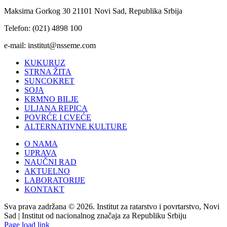
Maksima Gorkog 30 21101 Novi Sad, Republika Srbija
Telefon: (021) 4898 100
e-mail: institut@nsseme.com
KUKURUZ
STRNA ŽITA
SUNCOKRET
SOJA
KRMNO BILJE
ULJANA REPICA
POVRĆE I CVEĆE
ALTERNATIVNE KULTURE
O NAMA
UPRAVA
NAUČNI RAD
AKTUELNO
LABORATORIJE
KONTAKT
Sva prava zadržana © 2026. Institut za ratarstvo i povrtarstvo, Novi
Sad | Institut od nacionalnog značaja za Republiku Srbiju
Page load link