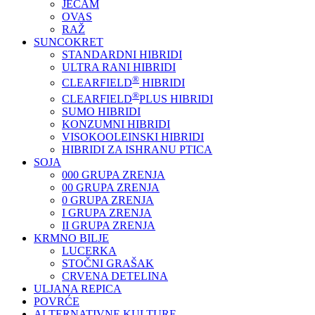
JEČAM
OVAS
RAŽ
SUNCOKRET
STANDARDNI HIBRIDI
ULTRA RANI HIBRIDI
®
CLEARFIELD
HIBRIDI
®
CLEARFIELD
PLUS HIBRIDI
SUMO HIBRIDI
KONZUMNI HIBRIDI
VISOKOOLEINSKI HIBRIDI
HIBRIDI ZA ISHRANU PTICA
SOJA
000 GRUPA ZRENJA
00 GRUPA ZRENJA
0 GRUPA ZRENJA
I GRUPA ZRENJA
II GRUPA ZRENJA
KRMNO BILJE
LUCERKA
STOČNI GRAŠAK
CRVENA DETELINA
ULJANA REPICA
POVRĆE
ALTERNATIVNE KULTURE