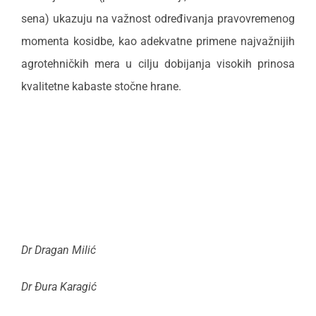
sena) ukazuju na važnost određivanja pravovremenog
momenta kosidbe, kao adekvatne primene najvažnijih
agrotehničkih mera u cilju dobijanja visokih prinosa
kvalitetne kabaste stočne hrane.
Dr Dragan Milić
Dr Đura Karagić