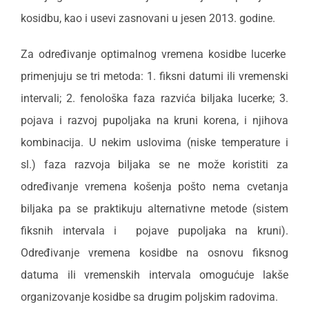
kosidbu, kao i usevi zasnovani u jesen 2013. godine.
Za određivanje optimalnog vremena kosidbe lucerke
primenjuju se tri metoda: 1. fiksni datumi ili vremenski
intervali; 2. fenološka faza razvića biljaka lucerke; 3.
pojava i razvoj pupoljaka na kruni korena, i njihova
kombinacija. U nekim uslovima (niske temperature i
sl.) faza razvoja biljaka se ne može koristiti za
određivanje vremena košenja pošto nema cvetanja
biljaka pa se praktikuju alternativne metode (sistem
fiksnih intervala i pojave pupoljaka na kruni).
Određivanje vremena kosidbe na osnovu fiksnog
datuma ili vremenskih intervala omogućuje lakše
organizovanje kosidbe sa drugim poljskim radovima.