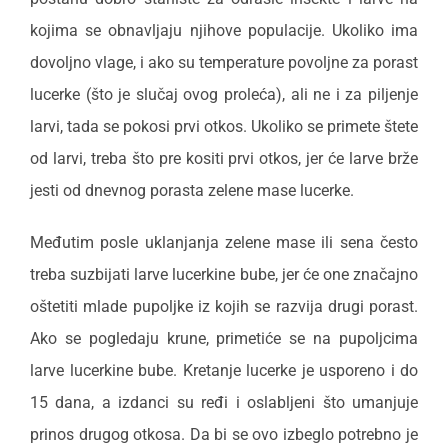
kojima se obnavljaju njihove populacije. Ukoliko ima
dovoljno vlage, i ako su temperature povoljne za porast
lucerke (što je slučaj ovog proleća), ali ne i za piljenje
larvi, tada se pokosi prvi otkos. Ukoliko se primete štete
od larvi, treba što pre kositi prvi otkos, jer će larve brže
jesti od dnevnog porasta zelene mase lucerke.
Međutim posle uklanjanja zelene mase ili sena često
treba suzbijati larve lucerkine bube, jer će one značajno
oštetiti mlade pupoljke iz kojih se razvija drugi porast.
Ako se pogledaju krune, primetiće se na pupoljcima
larve lucerkine bube. Kretanje lucerke je usporeno i do
15 dana, a izdanci su ređi i oslabljeni što umanjuje
prinos drugog otkosa. Da bi se ovo izbeglo potrebno je