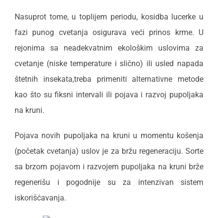
Nasuprot tome, u toplijem periodu, kosidba lucerke u
fazi punog cvetanja osigurava veći prinos krme. U
rejonima sa neadekvatnim ekološkim uslovima za
cvetanje (niske temperature i slično) ili usled napada
štetnih insekata,treba primeniti alternativne metode
kao što su fiksni intervali ili pojava i razvoj pupoljaka
na kruni.
Pojava novih pupoljaka na kruni u momentu košenja
(početak cvetanja) uslov je za bržu regeneraciju. Sorte
sa brzom pojavom i razvojem pupoljaka na kruni brže
regenerišu i pogodnije su za intenzivan sistem
iskorišćavanja.