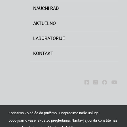
NAUČNI RAD
AKTUELNO
LABORATORIJE
KONTAKT
Koristimo kolačiće da pružimo i unapredimo naše usluge i
poboljšamo vaše iskustvo pregledanja. Nastavljajući da koristite naš
Sva prava zadržana © 2026. Institut za ratarstvo i