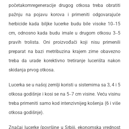
početakomregeneracije drugog otkosa treba obratiti
pažnju na pojavu korova i primeniti odgovarajuće
herbicide kada biljke lucerke budu bile visoke 10‒15
cm, odnosno kada budu imale u drugom otkosu 3‒5
pravih trolista. Oni proizvođači koji nisu primenili
preparat na bazi metribuzina krajem zime obavezno
treba da urade korektivno tretiranje lucerišta nakon
skidanja prvog otkosa.
Lucerka se u našoj zemlji koristi u sistemima sa 3, 4 i 5
otkosa godišnje i kosi se na 5‒7 cm visine. Veću visinu
treba primeniti samo kod intenzivnijeg košenja (6 i više
otkosa godišnje).
Značaj lucerke (površine u Srbiji, ekonomska vrednost