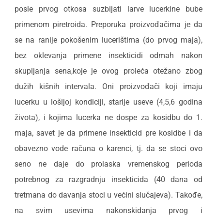
posle prvog otkosa suzbijati larve lucerkine bube
primenom piretroida. Preporuka proizvođačima je da
se na ranije pokošenim lucerištima (do prvog maja),
bez oklevanja primene insekticidi odmah nakon
skupljanja sena,koje je ovog proleća otežano zbog
dužih kišnih intervala. Oni proizvođači koji imaju
lucerku u lošijoj kondiciji, starije useve (4,5,6 godina
života), i kojima lucerka ne dospe za kosidbu do 1.
maja, savet je da primene insekticid pre kosidbe i da
obavezno vode računa o karenci, tj. da se stoci ovo
seno ne daje do prolaska vremenskog perioda
potrebnog za razgradnju insekticida (40 dana od
tretmana do davanja stoci u većini slučajeva). Takođe,
na svim usevima nakonskidanja prvog i