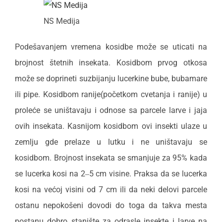
NS Medija
Podešavanjem vremena kosidbe može se uticati na
brojnost štetnih insekata. Kosidbom prvog otkosa
može se doprineti suzbijanju lucerkine bube, bubamare
ili pipe. Kosidbom ranije(početkom cvetanja i ranije) u
proleće se uništavaju i odnose sa parcele larve i jaja
ovih insekata. Kasnijom kosidbom ovi insekti ulaze u
zemlju gde prelaze u lutku i ne uništavaju se
kosidbom. Brojnost insekata se smanjuje za 95% kada
se lucerka kosi na 2‒5 cm visine. Praksa da se lucerka
kosi na većoj visini od 7 cm ili da neki delovi parcele
ostanu nepokošeni dovodi do toga da takva mesta
postanu dobro stanište za odrasle insekte i larve na