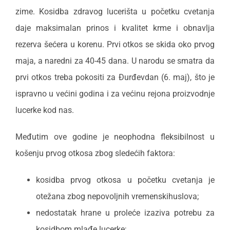
zime. Kosidba zdravog lucerišta u početku cvetanja
daje maksimalan prinos i kvalitet krme i obnavlja
rezerva šećera u korenu. Prvi otkos se skida oko prvog
maja, a naredni za 40-45 dana. U narodu se smatra da
prvi otkos treba pokositi za Đurđevdan (6. maj), što je
ispravno u većini godina i za većinu rejona proizvodnje
lucerke kod nas.
Međutim ove godine je neophodna fleksibilnost u
košenju prvog otkosa zbog sledećih faktora:
kosidba prvog otkosa u početku cvetanja je
otežana zbog nepovoljnih vremenskihuslova;
nedostatak hrane u proleće izaziva potrebu za
kosidbom mlađe lucerke;