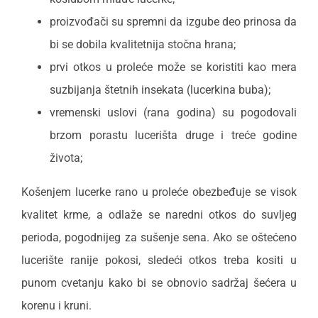
proizvođači su spremni da izgube deo prinosa da
bi se dobila kvalitetnija stočna hrana;
prvi otkos u proleće može se koristiti kao mera
suzbijanja štetnih insekata (lucerkina buba);
vremenski uslovi (rana godina) su pogodovali
brzom porastu lucerišta druge i treće godine
života;
Košenjem lucerke rano u proleće obezbeđuje se visok
kvalitet krme, a odlaže se naredni otkos do suvljeg
perioda, pogodnijeg za sušenje sena. Ako se oštećeno
lucerište ranije pokosi, sledeći otkos treba kositi u
punom cvetanju kako bi se obnovio sadržaj šećera u
korenu i kruni.