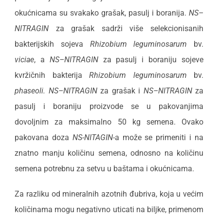
okućnicama su svakako grašak, pasulj i boranija.
NS–
NITRAGIN
za grašak sadrži više selekcionisanih
bakterijskih sojeva
Rhizobium leguminosarum
bv.
viciae
, a
NS–NITRAGIN
za pasulj i boraniju sojeve
kvržičnih bakterija
Rhizobium leguminosarum
bv.
phaseoli. NS–NITRAGIN
za grašak i
NS–NITRAGIN
za
pasulj i boraniju proizvode se u pakovanjima
dovoljnim za maksimalno 50 kg semena. Ovako
pakovana doza
NS-NITAGIN
-a može se primeniti i na
znatno manju količinu semena, odnosno na količinu
semena potrebnu za setvu u baštama i okućnicama.
Za razliku od mineralnih azotnih đubriva, koja u većim
količinama mogu negativno uticati na biljke, primenom