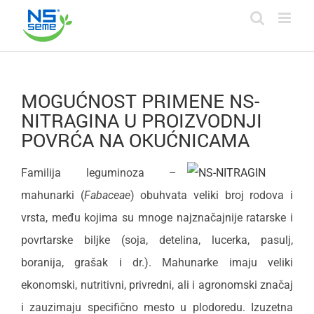
Skip
to
content
MOGUĆNOST PRIMENE NS-
NITRAGINA U PROIZVODNJI
POVRĆA NA OKUĆNICAMA
Familija leguminoza –
mahunarki (
Fabaceae
) obuhvata veliki broj rodova i
vrsta, među kojima su mnoge najznačajnije ratarske i
povrtarske biljke (soja, detelina, lucerka, pasulj,
boranija, grašak i dr.). Mahunarke imaju veliki
ekonomski, nutritivni, privredni, ali i agronomski značaj
i zauzimaju specifično mesto u plodoredu. Izuzetna