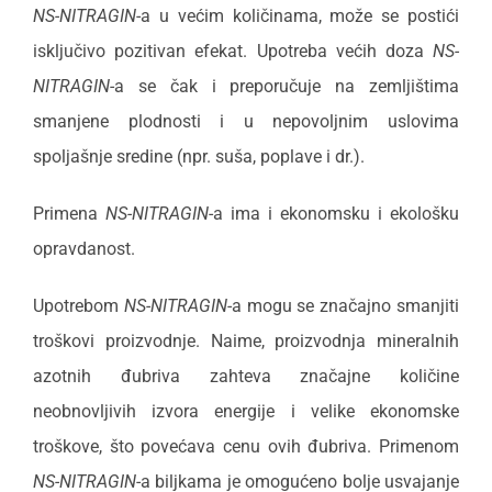
NS-NITRAGIN
-a u većim količinama, može se postići
isključivo pozitivan efekat. Upotreba većih doza
NS-
NITRAGIN
-a se čak i preporučuje na zemljištima
smanjene plodnosti i u nepovoljnim uslovima
spoljašnje sredine (npr. suša, poplave i dr.).
Primena
NS-NITRAGIN
-a ima i ekonomsku i ekološku
opravdanost.
Upotrebom
NS-NITRAGIN
-a mogu se značajno smanjiti
troškovi proizvodnje. Naime, proizvodnja mineralnih
azotnih đubriva zahteva značajne količine
neobnovljivih izvora energije i velike ekonomske
troškove, što povećava cenu ovih đubriva. Primenom
NS-NITRAGIN
-a biljkama je omogućeno bolje usvajanje