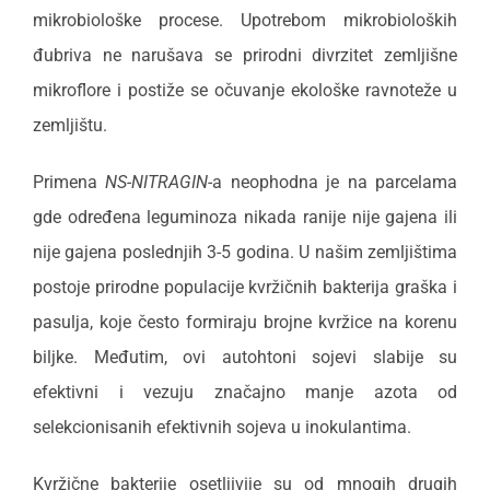
mikrobiološke procese. Upotrebom mikrobioloških
đubriva ne narušava se prirodni divrzitet zemljišne
mikroflore i postiže se očuvanje ekološke ravnoteže u
zemljištu.
Primena
NS-NITRAGIN
-a neophodna je na parcelama
gde određena leguminoza nikada ranije nije gajena ili
nije gajena poslednjih 3-5 godina. U našim zemljištima
postoje prirodne populacije kvržičnih bakterija graška i
pasulja, koje često formiraju brojne kvržice na korenu
biljke. Međutim, ovi autohtoni sojevi slabije su
efektivni i vezuju značajno manje azota od
selekcionisanih efektivnih sojeva u inokulantima.
Kvržične bakterije osetljivije su od mnogih drugih