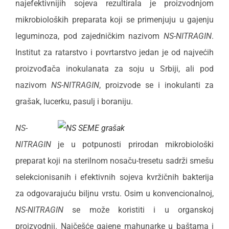
najefektivnijih sojeva rezultirala je proizvodnjom
mikrobioloških preparata koji se primenjuju u gajenju
leguminoza, pod zajedničkim nazivom
NS-NITRAGIN
.
Institut za ratarstvo i povrtarstvo jedan je od najvećih
proizvođača inokulanata za soju u Srbiji, ali pod
nazivom
NS-NITRAGIN
, proizvode se i inokulanti za
grašak, lucerku, pasulj i boraniju.
NS-
NITRAGIN
je u potpunosti prirodan mikrobiološki
preparat koji na sterilnom nosaču-tresetu sadrži smešu
selekcionisanih i efektivnih sojeva kvržičnih bakterija
za odgovarajuću biljnu vrstu. Osim u konvencionalnoj,
NS-NITRAGIN
se može koristiti i u organskoj
proizvodnji. Najčešće gajene mahunarke u baštama i