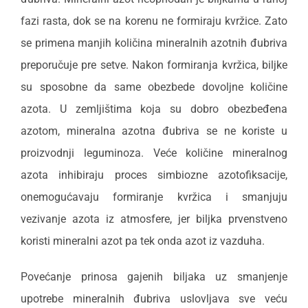
fazi rasta, dok se na korenu ne formiraju kvržice. Zato
se primena manjih količina mineralnih azotnih đubriva
preporučuje pre setve. Nakon formiranja kvržica, biljke
su sposobne da same obezbede dovoljne količine
azota. U zemljištima koja su dobro obezbeđena
azotom, mineralna azotna đubriva se ne koriste u
proizvodnji leguminoza. Veće količine mineralnog
azota inhibiraju proces simbiozne azotofiksacije,
onemogućavaju formiranje kvržica i smanjuju
vezivanje azota iz atmosfere, jer biljka prvenstveno
koristi mineralni azot pa tek onda azot iz vazduha.
Povećanje prinosa gajenih biljaka uz smanjenje
upotrebe mineralnih đubriva uslovljava sve veću