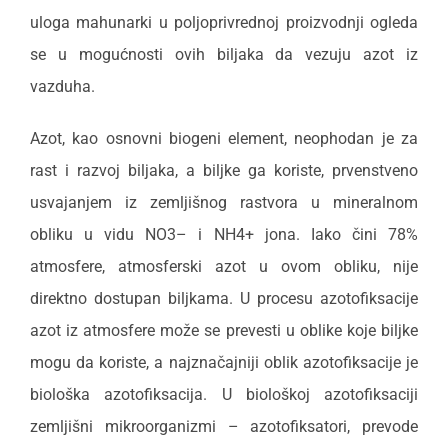
uloga mahunarki u poljoprivrednoj proizvodnji ogleda
se u mogućnosti ovih biljaka da vezuju azot iz
vazduha.
Azot, kao osnovni biogeni element, neophodan je za
rast i razvoj biljaka, a biljke ga koriste, prvenstveno
usvajanjem iz zemljišnog rastvora u mineralnom
obliku u vidu NO3– i NH4+ jona. Iako čini 78%
atmosfere, atmosferski azot u ovom obliku, nije
direktno dostupan biljkama. U procesu azotofiksacije
azot iz atmosfere može se prevesti u oblike koje biljke
mogu da koriste, a najznačajniji oblik azotofiksacije je
biološka azotofiksacija. U biološkoj azotofiksaciji
zemljišni mikroorganizmi – azotofiksatori, prevode