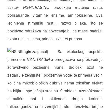
sastav
NS-NITRAGIN
-a produkuju materije rasta,
polisaharide, vitamine, enzime, aminokiseline. Ova
jedinjenja stimulišu rast i razvoj biljaka, što se
pozitivno odražava na povećanje biljne mase, sadržaj
azota u biljci i zrnu, prinos i kvalitet prinosa.
Sa ekološkog aspekta
primenom
NS-NITRAGIN
-a omogućava se proizvodnja
zdravstveno bezbedne hrane. Biološki azot ne
zagađuje zemljište i podzemne vode, te primena većih
količina mikrobioloških đubriva nema toksičan efekat
na biljku i spoljašnju sredinu. Simbiozni azotofiksatori
stimulišu rast i aktivnost drugih korisnih
mikroorganizama u zemljištu, što intenzivira brojne