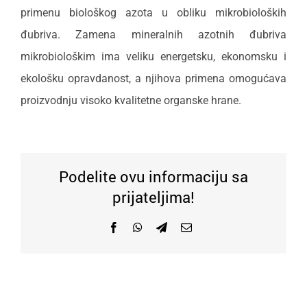
primenu biološkog azota u obliku mikrobioloških
đubriva. Zamena mineralnih azotnih đubriva
mikrobiološkim ima veliku energetsku, ekonomsku i
ekološku opravdanost, a njihova primena omogućava
proizvodnju visoko kvalitetne organske hrane.
Podelite ovu informaciju sa
prijateljima!
Facebook
WhatsApp
Telegram
Email