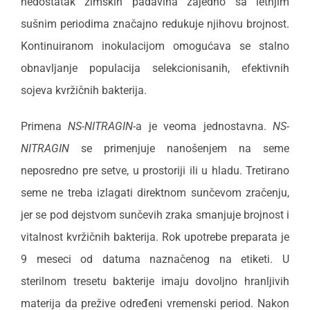
nedostatak zimskih padavina zajedno sa letnjim
sušnim periodima značajno redukuje njihovu brojnost.
Kontinuiranom inokulacijom omogućava se stalno
obnavljanje populacija selekcionisanih, efektivnih
sojeva kvržičnih bakterija.
Primena
NS-NITRAGIN
-a je veoma jednostavna.
NS-
NITRAGIN
se primenjuje nanošenjem na seme
neposredno pre setve, u prostoriji ili u hladu. Tretirano
seme ne treba izlagati direktnom sunčevom zračenju,
jer se pod dejstvom sunčevih zraka smanjuje brojnost i
vitalnost kvržičnih bakterija. Rok upotrebe preparata je
9 meseci od datuma naznačenog na etiketi. U
sterilnom tresetu bakterije imaju dovoljno hranljivih
materija da prežive određeni vremenski period. Nakon