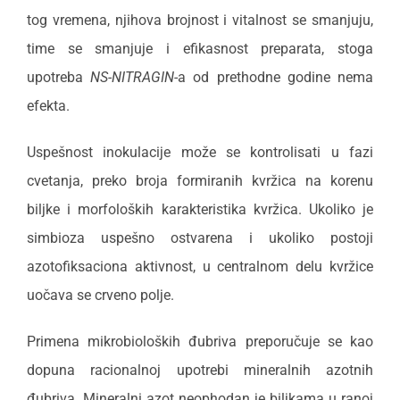
tog vremena, njihova brojnost i vitalnost se smanjuju,
time se smanjuje i efikasnost preparata, stoga
upotreba
NS-NITRAGIN
-a od prethodne godine nema
efekta.
Uspešnost inokulacije može se kontrolisati u fazi
cvetanja, preko broja formiranih kvržica na korenu
biljke i morfoloških karakteristika kvržica. Ukoliko je
simbioza uspešno ostvarena i ukoliko postoji
azotofiksaciona aktivnost, u centralnom delu kvržice
uočava se crveno polje.
Primena mikrobioloških đubriva preporučuje se kao
dopuna racionalnoj upotrebi mineralnih azotnih
đubriva. Mineralni azot neophodan je biljkama u ranoj