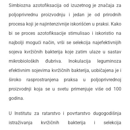
Simbiozna azotofiksacija od izuzetnog je značaja za
poljoprivrednu proizvodnju i jedan je od prirodnih
procesa koji je najintenzivnije iskorišćen u praksi. Kako
bi se proces azotofiksacije stimulisao i iskoristio na
najbolji mogući način, vrši se selekcija najefektivnijih
sojeva kvržičnih bakterija koje zatim ulaze u sastav
mikrobioloških đubriva. Inokulacija leguminoza
efektivnim sojevima kvržičnih bakterija, uobičajena je i
široko rasprostranjena praksa u poljoprivrednoj
proizvodnji koja se u svetu primenjuje više od 100
godina.
U Institutu za ratarstvo i povrtarstvo dugogodišnja
istraživanja kvržičnih bakterija i selekcija