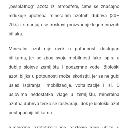
„besplatnog“ azota iz atmosfere, čime se značajno
redukuje upotreba mineralnih azotnih đubriva (30–
70%) i smanjuju se troškovi proizvodnje leguminoznih
biljaka.
Mineralni azot nije uvek u potpunosti dostupan
biljkama, jer se zbog svoje mobilnosti lako ispira u
dublje slojeve zemljišta i podzemne vode. Biološki
azot, biljka u potpunosti može iskoristiti, jer se ne gubi
usled ispiranja, imobilizacije, voltalizacije i sl. U
uslovima nedostatka vlage u zemljištu, mineralna
azotna đubriva teško se rastvaraju, dok je biološki azot
pristupačniji biljkama.
Simbiozne azotofiksirajuće bakterije koje ulaze u