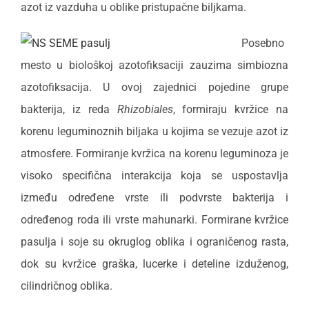
azot iz vazduha u oblike pristupačne biljkama.
Posebno
mesto u biološkoj azotofiksaciji zauzima simbiozna
azotofiksacija. U ovoj zajednici pojedine grupe
bakterija, iz reda
Rhizobiales
, formiraju kvržice na
korenu leguminoznih biljaka u kojima se vezuje azot iz
atmosfere. Formiranje kvržica na korenu leguminoza je
visoko specifična interakcija koja se uspostavlja
između određene vrste ili podvrste bakterija i
određenog roda ili vrste mahunarki. Formirane kvržice
pasulja i soje su okruglog oblika i ograničenog rasta,
dok su kvržice graška, lucerke i deteline izduženog,
cilindričnog oblika.