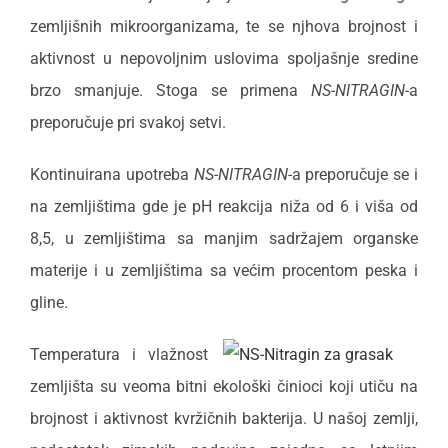
zemljišnih mikroorganizama, te se njhova brojnost i
aktivnost u nepovoljnim uslovima spoljašnje sredine
brzo smanjuje. Stoga se primena
NS-NITRAGIN
-a
preporučuje pri svakoj setvi.
Kontinuirana upotreba
NS-NITRAGIN
-a preporučuje se i
na zemljištima gde je pH reakcija niža od 6 i viša od
8,5, u zemljištima sa manjim sadržajem organske
materije i u zemljištima sa većim procentom peska i
gline.
Temperatura i vlažnost
zemljišta su veoma bitni ekološki činioci koji utiču na
brojnost i aktivnost kvržičnih bakterija. U našoj zemlji,