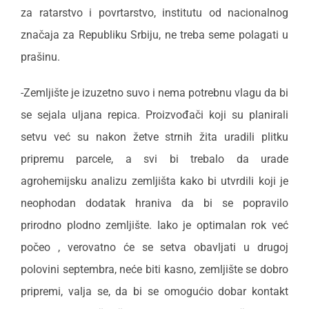
za ratarstvo i povrtarstvo, institutu od nacionalnog
značaja za Republiku Srbiju, ne treba seme polagati u
prašinu.
-Zemljište je izuzetno suvo i nema potrebnu vlagu da bi
se sejala uljana repica. Proizvođači koji su planirali
setvu već su nakon žetve strnih žita uradili plitku
pripremu parcele, a svi bi trebalo da urade
agrohemijsku analizu zemljišta kako bi utvrdili koji je
neophodan dodatak hraniva da bi se popravilo
prirodno plodno zemljište. Iako je optimalan rok već
počeo , verovatno će se setva obavljati u drugoj
polovini septembra, neće biti kasno, zemljište se dobro
pripremi, valja se, da bi se omogućio dobar kontakt