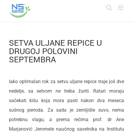
Skip
to
content
SETVA ULJANE REPICE U
DRUGOJ POLOVINI
SEPTEMBRA
Iako optimalan rok za setvu uljane repice traje još dve
nedelje, sa setvom ne treba žuriti. Ratari moraju
sačekati kišu koja mora pasti nakon dva meseca
sušnog perioda. Za sada je zemljište suvo, nema
potrebnu vlagu, a prema rečima prof. dr Ane
Marjanović Jeromele naučnog savetnika na Institutu