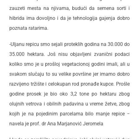
zauzeti mesta na njivama, budući da semena sorti i
hibrida ima dovoljno i da je tehnologija gajenja dobro
poznata ratarima.
-Uljanu repicu smo sejali proteklih godina na 30.000 do
35.000 hektara. Još nisu objavljeni zvanični podaci
koliko smo je u prošloj vegetacionoj godini imali, ali u
svakom slučaju to su velike površine jer imamo dobro
razvijeno tržište i celokupan rod pronađe kupce. Prošle
godine prosek je bio oko 3,2 tone po hektaru zbog
olujnih vetrova i obilnih padavina u vreme žetve, zbog
kojih je na pojedinim parcelama bilo manje repice −
navela je prof. dr Ana Marjanović Jeromela