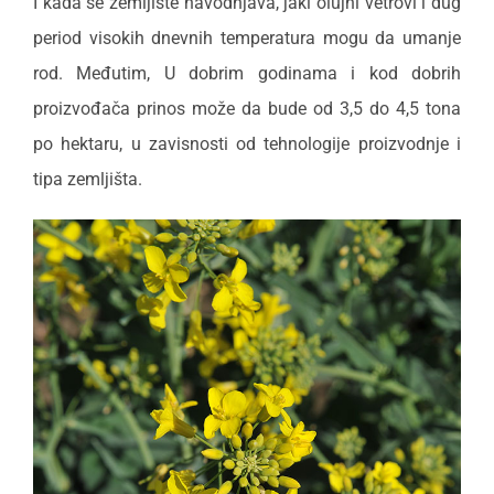
I kada se zemljište navodnjava, jaki olujni vetrovi i dug
period visokih dnevnih temperatura mogu da umanje
rod. Međutim, U dobrim godinama i kod dobrih
proizvođača prinos može da bude od 3,5 do 4,5 tona
po hektaru, u zavisnosti od tehnologije proizvodnje i
tipa zemljišta.