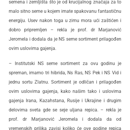
semena i zemljišta što je od krucijalnog značaja za to
malo sitno seme u kojem imate spakovanu fantastičnu
energiju. Usev nakon toga u zimu mora ući zaštićen i
dobro pripremljen – rekla je prof. dr Marjanović
Jeromela i dodala da je NS seme sortiment prilagođen
ovim uslovima gajenja.
– Institutski NS seme sortiment za ovu godinu je
spreman, imamo tri hibrida, Ns Ras, NS Pek i NS Vid i
jednu sortu Zlatnu. Sortiment je odličan i prilagođen
ovim uslovima gajenja, kako našim tako i uslovima
gajenja Irana, Kazahstana, Rusije i Ukrajine i drugim
delovima sveta gde se seje uljana repica. – rekla je
prof. dr Marjanović Jeromela i dodala da od
vremenskih prilika zavisi koliko će ove godine repica