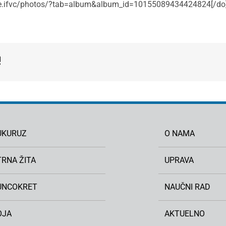
eme.ifvc/photos/?tab=album&album_id=10155089434424824[/do
!
UKURUZ
O NAMA
TRNA ŽITA
UPRAVA
UNCOKRET
NAUČNI RAD
OJA
AKTUELNO