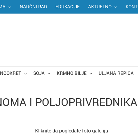
MA
NAUČNI RAD
EDUKACIJE
AKTUELNO
KONT
UNCOKRET
SOJA
KRMNO BILJE
ULJANA REPICA
OMA I POLJOPRIVREDNIKA 