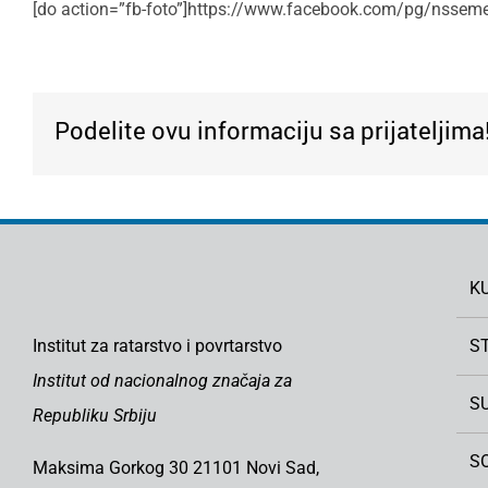
[do action=”fb-foto”]https://www.facebook.com/pg/nss
Podelite ovu informaciju sa prijateljima
K
Institut za ratarstvo i povrtarstvo
S
Institut od nacionalnog značaja za
S
Republiku Srbiju
S
Maksima Gorkog 30 21101 Novi Sad,