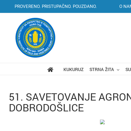
Skip
PROVERENO. PRISTUPAČNO. POUZDANO.
O NA
to
content
KUKURUZ
STRNA ŽITA
S
51. SAVETOVANJE AGRON
DOBRODOŠLICE