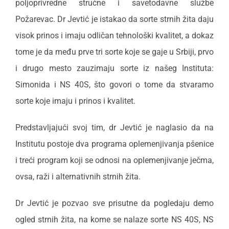
poljoprivredne stručne i savetodavne službe
Požarevac.
Dr Jevtić je istakao da sorte strnih žita daju
visok prinos i imaju odličan tehnološki kvalitet, a dokaz
tome je da među prve tri sorte koje se gaje u Srbiji, prvo
i drugo mesto zauzimaju sorte iz našeg Instituta:
Simonida i NS 40S, što govori o tome da stvaramo
sorte koje imaju i prinos i kvalitet.
Predstavljajući svoj tim, dr Jevtić je naglasio da na
Institutu postoje dva programa oplemenjivanja pšenice
i treći program koji se odnosi na oplemenjivanje ječma,
ovsa, raži i alternativnih strnih žita.
Dr Jevtić je pozvao sve prisutne da pogledaju demo
ogled strnih žita, na kome se nalaze sorte NS 40S, NS