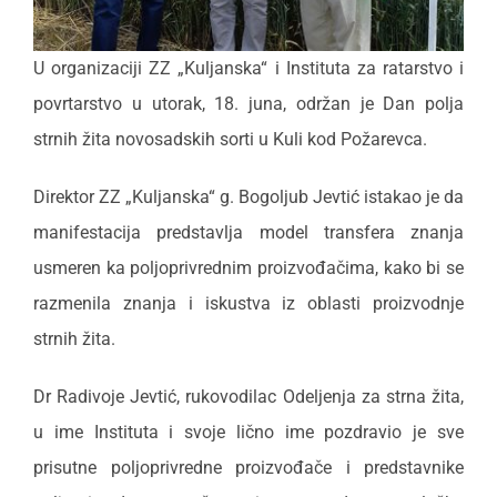
U organizaciji ZZ „Kuljanska“ i Instituta za ratarstvo i
povrtarstvo u utorak, 18. juna, održan je Dan polja
strnih žita novosadskih sorti u Kuli kod Požarevca.
Direktor ZZ „Kuljanska“ g. Bogoljub Jevtić istakao je da
manifestacija predstavlja model transfera znanja
usmeren ka poljoprivrednim proizvođačima, kako bi se
razmenila znanja i iskustva iz oblasti proizvodnje
strnih žita.
Dr Radivoje Jevtić, rukovodilac Odeljenja za strna žita,
u ime Instituta i svoje lično ime pozdravio je sve
prisutne poljoprivredne proizvođače i predstavnike