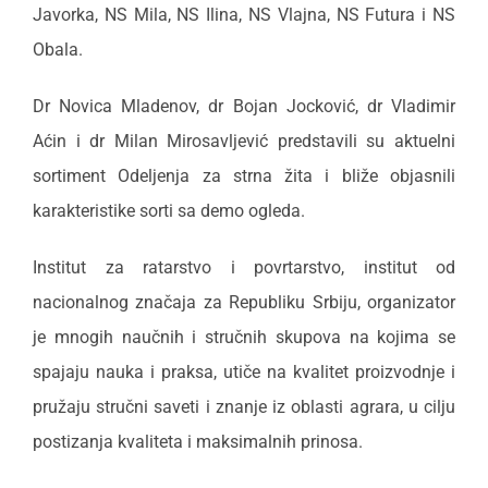
Javorka, NS Mila, NS Ilina, NS Vlajna, NS Futura i NS
Obala.
Dr Novica Mladenov, dr Bojan Jocković, dr Vladimir
Aćin i dr Milan Mirosavljević predstavili su aktuelni
sortiment Odeljenja za strna žita i bliže objasnili
karakteristike sorti sa demo ogleda.
Institut za ratarstvo i povrtarstvo, institut od
nacionalnog značaja za Republiku Srbiju, organizator
je mnogih naučnih i stručnih skupova na kojima se
spajaju nauka i praksa, utiče na kvalitet proizvodnje i
pružaju stručni saveti i znanje iz oblasti agrara, u cilju
postizanja kvaliteta i maksimalnih prinosa.