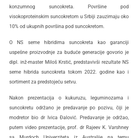
konzumnog suncokreta. Površine pod
visokoproteinskim suncokretom u Srbiji zauzimaju oko
10% od ukupnih površina pod suncokretom.
O NS seme hibridima suncokreta kao garanciji
uspešne proizvodnje za buduće generacije govorio je
dipl. inž-master Miloš Krstić, predstavivši rezultate NS
seme hibrida suncokreta tokom 2022. godine kao i
sortiment za predstojeću setvu.
Nakon prezentacija o kukuruzu, leguminozama i
suncokretu održano je predavanje po pozivu, čiji je
modretor bio dr Ivica Đalović. Predavanje je održao,
putem video prezentacije, prof. dr Rajeev K. Varshney
sa Murdoch Univerziteta iz Australije na temu