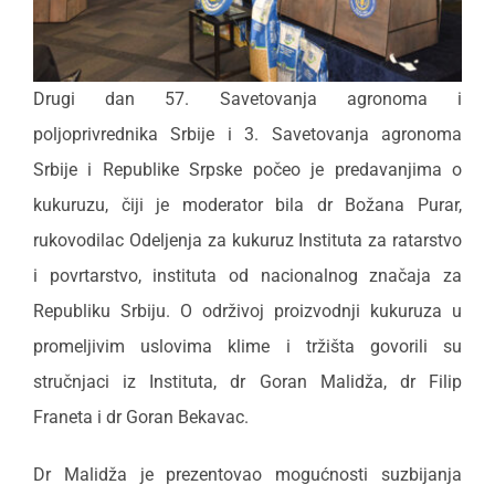
Drugi dan 57. Savetovanja agronoma i
poljoprivrednika Srbije i 3. Savetovanja agronoma
Srbije i Republike Srpske počeo je predavanjima o
kukuruzu, čiji je moderator bila dr Božana Purar,
rukovodilac Odeljenja za kukuruz Instituta za ratarstvo
i povrtarstvo, instituta od nacionalnog značaja za
Republiku Srbiju. O održivoj proizvodnji kukuruza u
promeljivim uslovima klime i tržišta govorili su
stručnjaci iz Instituta, dr Goran Malidža, dr Filip
Franeta i dr Goran Bekavac.
Dr Malidža je prezentovao mogućnosti suzbijanja