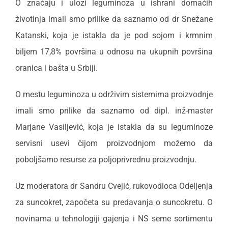
O značaju i ulozi leguminoza u ishrani domaćih
životinja imali smo prilike da saznamo od dr Snežane
Katanski, koja je istakla da je pod sojom i krmnim
biljem 17,8% površina u odnosu na ukupnih površina
oranica i bašta u Srbiji.
O mestu leguminoza u održivim sistemima proizvodnje
imali smo prilike da saznamo od dipl. inž-master
Marjane Vasiljević, koja je istakla da su leguminoze
servisni usevi čijom proizvodnjom možemo da
poboljšamo resurse za poljoprivrednu proizvodnju.
Uz moderatora dr Sandru Cvejić, rukovodioca Odeljenja
za suncokret, započeta su predavanja o suncokretu. O
novinama u tehnologiji gajenja i NS seme sortimentu