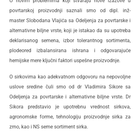
O novim problemima koji stvaraju nove izazove u
povrtarskoj proizvodnji saznali smo od dipl. inž-
master Slobodana Vlajića sa Odeljenja za povrtarske i
alternativne biljne vrste, koji je istakao da su upotreba
deklarisanog semena, izbor tolerantnog sortimenta,
plodeored izbalansirana ishrana i odgovarajuće
hemijske mere ključni faktori uspešne proizvodnje.
O sirkovima kao adekvatnom odgovoru na nepovoljne
uslove sredine čuli smo od dr Vladimira Sikore sa
Odeljenja za povrtarske i alternativne biljne vrste. Dr
Sikora predstavio je upotrebnu vrednost sirkova,
agronomske forme, tehnologiju proizvodnje sirka za
zrno, kao i NS seme sortiment sirka.