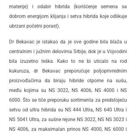
materije) i odabir hibrida (korišćenje semena sa
dobrom energijom klijanja i setva hibrida koje odlikuje
ubrzani početni porast).
Dr Bekavac je istakao da je ove godine bila blaža u
centralnim i južnim delovima Srbije, dok je u Vojvodini
bila izuzetno teška. Kako to ne bi uticalo na rod
kukuruza, dr Bekavac preporučuje poljoprivrednim
proizvođačima da biraju hibride otporne na sušu,
među kojima su NS 3022, NS 4006, NS 4000 i NS
6000. Što se tiče preporuku sortimenta za predstojeću
setvu od ultra hibrida su NS 444 Ultra, NS 640 Ultra i
NS 5041 Ultra, za sušne rejone NS 3022, NS NS 3023 i
NS 4006, za maksimalan prinos NS 4000, NS 6000 i