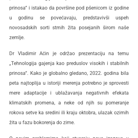
prinosa“ i istakao da površine pod pšenicom iz godine
u godinu se povećavaju, predstavivši uspeh
novosadskih sorti strnih žita posejanih širom naše
zemlje.
Dr Vladimir Aćin je održao prezentaciju na temu
„Tehnologija gajenja kao preduslov visokih i stabilnih
prinosa“. Kako je globalno gledano, 2022. godina bila
peta najtoplija u istoriji merenja potrebno je sprovesti
mere adaptacije i ublažavanja negativnih efekata
klimatskih promena, a neke od njih su pomeranje
rokova setve ka sredini ili kraju oktobra, ulazak ozimih
žita u fazu bokorenja do zime.