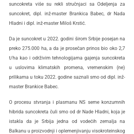
suncokreta više su rekli stručnjaci sa Odeljenja za
suncokret, dipl. inž-master Brankica Babec, dr Nada
Hladni i dipl. inž-master Miloš Krstić.
Da je suncokret u 2022. godini širom Srbije posejan na
preko 275.000 ha, a da je prosečan prinos bio oko 2,7
t/ha kao i održivim tehnologijama gajenja suncokreta
u uslovima klimatskih promena, vremenskim (ne)
prilikama u toku 2022. godine saznali smo od dipl. inž-
master Brankice Babec.
O procesu stvranja i plasmanu NS seme konzumnih
hibrida suncokreta čuli smo od dr Nade Hladni, koja je
istakla da je Srbija jedna od vodećih zemalja na
Balkanu u proizvodnji i oplemenjivanju visokroteinskog