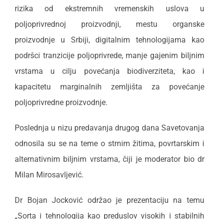
rizika od ekstremnih vremenskih uslova u
poljoprivrednoj proizvodnji, mestu organske
proizvodnje u Srbiji, digitalnim tehnologijama kao
podršci tranzicije poljoprivrede, manje gajenim biljnim
vrstama u cilju povećanja biodiverziteta, kao i
kapacitetu marginalnih zemljišta za povećanje
poljoprivredne proizvodnje.
Poslednja u nizu predavanja drugog dana Savetovanja
odnosila su se na teme o strnim žitima, povrtarskim i
alternativnim biljnim vrstama, čiji je moderator bio dr
Milan Mirosavljević.
Dr Bojan Jocković održao je prezentaciju na temu
„Sorta i tehnologija kao preduslov visokih i stabilnih