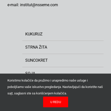
e-mail: institut@nsseme.com
KUKURUZ
STRNA ŽITA
SUNCOKRET
SOJA
Koristimo kolačiće da pružimo i unapredimo naše usluge i
KRMNO BILJE
poboljšamo vaše iskustvo pregledanja. Nastavljajući da koristite naš
sajt, saglasni ste sa korišćenjem kolačića.
ULJANA REPICA
U REDU