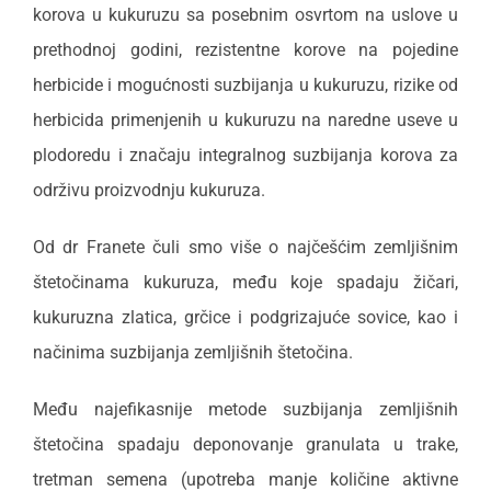
korova u kukuruzu sa posebnim osvrtom na uslove u
prethodnoj godini, rezistentne korove na pojedine
herbicide i mogućnosti suzbijanja u kukuruzu, rizike od
herbicida primenjenih u kukuruzu na naredne useve u
plodoredu i značaju integralnog suzbijanja korova za
održivu proizvodnju kukuruza.
Od dr Franete čuli smo više o najčešćim zemljišnim
štetočinama kukuruza, među koje spadaju žičari,
kukuruzna zlatica, grčice i podgrizajuće sovice, kao i
načinima suzbijanja zemljišnih štetočina.
Među najefikasnije metode suzbijanja zemljišnih
štetočina spadaju deponovanje granulata u trake,
tretman semena (upotreba manje količine aktivne