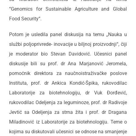
“Genomics for Sustainable Agriculture and Global
Food Security“.
Potom je usledila panel diskusija na temu „Nauka u
službi poljoprivrede- inovacije u biljnoj proizvodnji“, čiji
je moderator bio Stevan Davidović. Učesnici panel
diskusije bili su prof. dr Ana Marjanović Jeromela,
pomoćnik direktora za naučnoistraživačke poslove
Instituta, prof. dr Ankica Kondić-Špika, rukovodilac
Laboratorije za biotehnologiju, dr Vuk Đorđević,
rukovodilac Odeljenja za leguminoze, prof. dr Radivoje
Jevtić sa Odeljenja za strna žita i prof. dr Dragana
Miladinović iz Laboratorije za biotehnologiju. Teme o
kojima su diskutovali učesnici se odnose na smanjenje