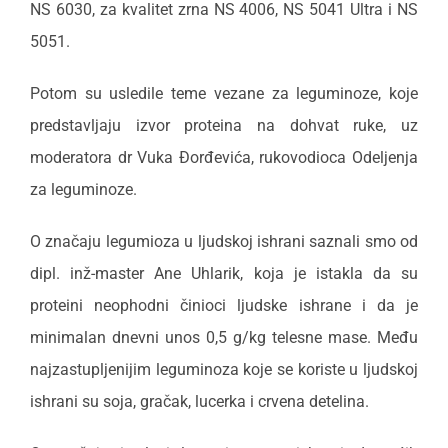
NS 6030, za kvalitet zrna NS 4006, NS 5041 Ultra i NS
5051.
Potom su usledile teme vezane za leguminoze, koje
predstavljaju izvor proteina na dohvat ruke, uz
moderatora dr Vuka Đorđevića, rukovodioca Odeljenja
za leguminoze.
O značaju legumioza u ljudskoj ishrani saznali smo od
dipl. inž-master Ane Uhlarik, koja je istakla da su
proteini neophodni činioci ljudske ishrane i da je
minimalan dnevni unos 0,5 g/kg telesne mase. Među
najzastupljenijim leguminoza koje se koriste u ljudskoj
ishrani su soja, gračak, lucerka i crvena detelina.