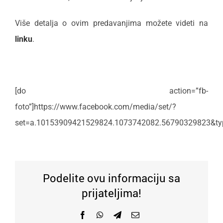
Više detalja o ovim predavanjima možete videti na
linku
.
[do action=”fb-
foto”]https://www.facebook.com/media/set/?
set=a.10153909421529824.1073742082.56790329823&typ
Podelite ovu informaciju sa
prijateljima!
Facebook
WhatsApp
Telegram
Email