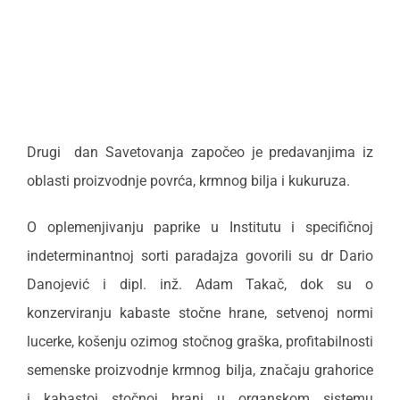
Drugi dan Savetovanja započeo je predavanjima iz
oblasti proizvodnje povrća, krmnog bilja i kukuruza.
O oplemenjivanju paprike u Institutu i specifičnoj
indeterminantnoj sorti paradajza govorili su dr Dario
Danojević i dipl. inž. Adam Takač, dok su o
konzerviranju kabaste stočne hrane, setvenoj normi
lucerke, košenju ozimog stočnog graška, profitabilnosti
semenske proizvodnje krmnog bilja, značaju grahorice
i kabastoj stočnoj hrani u organskom sistemu