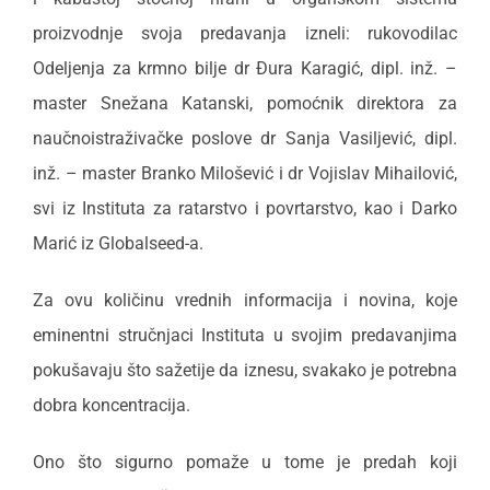
proizvodnje svoja predavanja izneli: rukovodilac
Odeljenja za krmno bilje dr Đura Karagić, dipl. inž. –
master Snežana Katanski, pomoćnik direktora za
naučnoistraživačke poslove dr Sanja Vasiljević, dipl.
inž. – master Branko Milošević i dr Vojislav Mihailović,
svi iz Instituta za ratarstvo i povrtarstvo, kao i Darko
Marić iz Globalseed-a.
Za ovu količinu vrednih informacija i novina, koje
eminentni stručnjaci Instituta u svojim predavanjima
pokušavaju što sažetije da iznesu, svakako je potrebna
dobra koncentracija.
Ono što sigurno pomaže u tome je predah koji