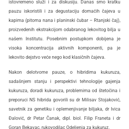
istovremeno služi i za diskusiju. Danas smo kratku
pauzu iskoristili i za degustaciju domaćih čajeva u
kapima (pitoma nana i planinski čubar – Rtanjski čaj),
proizvedenih ekstrakcijom odabranog lekovitog bilja u
našem Institutu. Posebnim postupkom dobijena je
visoka koncentracija aktivnih komponenti, pa je
lekovito dejstvo veće nego kod klasičnih čajeva.
Nakon delotvorne pauze, o hibridima kukuruza,
sadašnjem stanju i perspektivi tehnologije gajenja
kukuruza, doradi kukuruza, problemima od štetočina i
preporuci NS hibrida govorili su dr Milisav Stojaković,
savetnik za genetiku i oplemenjivanje biljaka, dr Ivica
Đalović, dr Petar Čanak, dipl. biol. Filip Franeta i dr
Goran Bekavac, rukovodilac Odeljenja za kukuruz.