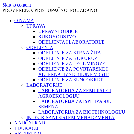
Skip to content
PROVERENO. PRISTUPAČNO. POUZDANO.
O NAMA
UPRAVA
UPRAVNI ODBOR
RUKOVODSTVO
ODELJENJA I LABORATORIJE
ODELJENJA
ODELJENJE ZA STRNA ŽITA
ODELJENJE ZA KUKURUZ
ODELJENJE ZA LEGUMINOZE
ODELJENJE ZA POVRTARSKE I
ALTERNATIVNE BILJNE VRSTE
ODELJENJE ZA SUNCOKRET
LABORATORIJE
LABORATORIJA ZA ZEMLJIŠTE I
AGROEKOLOGIJU
LABORATORIJA ZA ISPITIVANJE
SEMENA
LABORATORIJA ZA BIOTEHNOLOGIJU
INTEGRISANI SISTEM MENADŽMENTA
NAUČNI RAD
EDUKACIJE
AKTUELNO