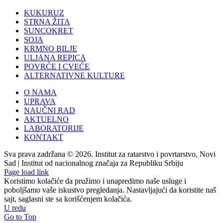
KUKURUZ
STRNA ŽITA
SUNCOKRET
SOJA
KRMNO BILJE
ULJANA REPICA
POVRĆE I CVEĆE
ALTERNATIVNE KULTURE
O NAMA
UPRAVA
NAUČNI RAD
AKTUELNO
LABORATORIJE
KONTAKT
Sva prava zadržana © 2026. Institut za ratarstvo i povrtarstvo, Novi
Sad | Institut od nacionalnog značaja za Republiku Srbiju
Page load link
Koristimo kolačiće da pružimo i unapredimo naše usluge i
poboljšamo vaše iskustvo pregledanja. Nastavljajući da koristite naš
sajt, saglasni ste sa korišćenjem kolačića.
U redu
Go to Top