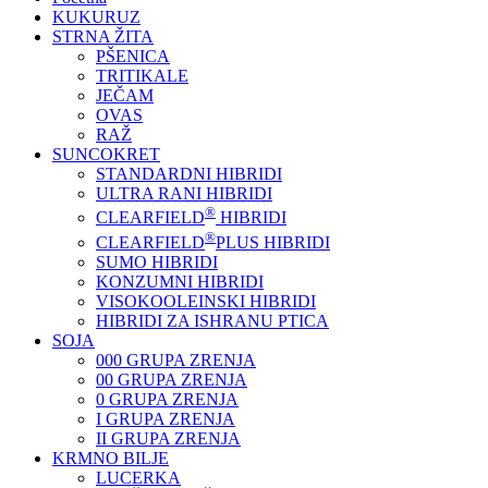
KUKURUZ
STRNA ŽITA
PŠENICA
TRITIKALE
JEČAM
OVAS
RAŽ
SUNCOKRET
STANDARDNI HIBRIDI
ULTRA RANI HIBRIDI
®
CLEARFIELD
HIBRIDI
®
CLEARFIELD
PLUS HIBRIDI
SUMO HIBRIDI
KONZUMNI HIBRIDI
VISOKOOLEINSKI HIBRIDI
HIBRIDI ZA ISHRANU PTICA
SOJA
000 GRUPA ZRENJA
00 GRUPA ZRENJA
0 GRUPA ZRENJA
I GRUPA ZRENJA
II GRUPA ZRENJA
KRMNO BILJE
LUCERKA