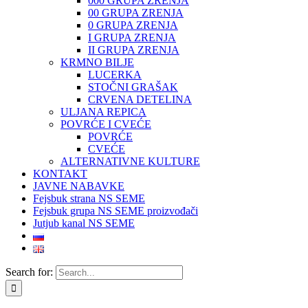
000 GRUPA ZRENJA
00 GRUPA ZRENJA
0 GRUPA ZRENJA
I GRUPA ZRENJA
II GRUPA ZRENJA
KRMNO BILJE
LUCERKA
STOČNI GRAŠAK
CRVENA DETELINA
ULJANA REPICA
POVRĆE I CVEĆE
POVRĆE
CVEĆE
ALTERNATIVNE KULTURE
KONTAKT
JAVNE NABAVKE
Fejsbuk strana NS SEME
Fejsbuk grupa NS SEME proizvođači
Jutjub kanal NS SEME
Search for: