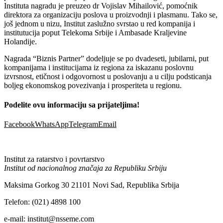
Instituta nagradu je preuzeo dr Vojislav Mihailović, pomoćnik
direktora za organizaciju poslova u proizvodnji i plasmanu. Tako se,
još jednom u nizu, Institut zaslužno svrstao u red kompanija i
institutucija poput Telekoma Srbije i Ambasade Kraljevine
Holandije.
Nagradа “Biznis Partner” dodeljuje se po dvadeseti, jubilarni, put
kompanijama i institucijama iz regiona za iskazanu poslovnu
izvrsnost, etičnost i odgovornost u poslovanju a u cilju podsticanja
boljeg ekonomskog povezivanja i prosperiteta u regionu.
Podelite ovu informaciju sa prijateljima!
Facebook
WhatsApp
Telegram
Email
Institut za ratarstvo i povrtarstvo
Institut od nacionalnog značaja za Republiku Srbiju
Maksima Gorkog 30 21101 Novi Sad, Republika Srbija
Telefon: (021) 4898 100
e-mail: institut@nsseme.com