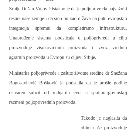
Srbije Dušan Vujović istakao je da je poljoprivreda najvažniji
resurs naše zemlje i da smo mi kao država na putu evropskih
integracija spremni da kompletiramo infrastrukturu.
Unapređenje sistema podsticaja u poljoprivredi u cilju
proizvodnje visokovrednih proizvoda i izvoz vrednih
agrarnih proizvoda u Evropu su ciljevi Srbije.
Ministarka poljoprivrede i zaštite životne sredine dr Snežana
Bogosavljević Bošković je podsetila da je prošle godine
ostvaren suficit od milijardu evra u spoljnotrgovinskoj
razmeni poljoprivrednih proizvoda.
Takođe je naglasila da
obim naše proizvodnje