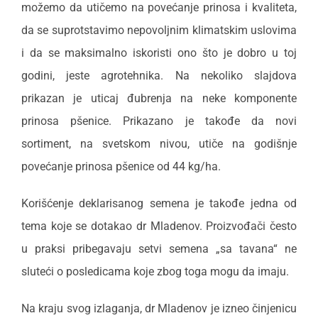
možemo da utičemo na povećanje prinosa i kvaliteta,
da se suprotstavimo nepovoljnim klimatskim uslovima
i da se maksimalno iskoristi ono što je dobro u toj
godini, jeste agrotehnika. Na nekoliko slajdova
prikazan je uticaj đubrenja na neke komponente
prinosa pšenice. Prikazano je takođe da novi
sortiment, na svetskom nivou, utiče na godišnje
povećanje prinosa pšenice od 44 kg/ha.
Korišćenje deklarisanog semena je takođe jedna od
tema koje se dotakao dr Mladenov. Proizvođači često
u praksi pribegavaju setvi semena „sa tavana“ ne
sluteći o posledicama koje zbog toga mogu da imaju.
Na kraju svog izlaganja, dr Mladenov je izneo činjenicu