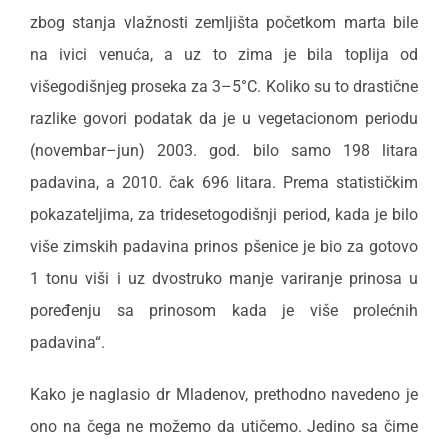
zbog stanja vlažnosti zemljišta početkom marta bile
na ivici venuća, a uz to zima je bila toplija od
višegodišnjeg proseka za 3–5°C. Koliko su to drastične
razlike govori podatak da je u vegetacionom periodu
(novembar–jun) 2003. god. bilo samo 198 litara
padavina, a 2010. čak 696 litara. Prema statističkim
pokazateljima, za tridesetogodišnji period, kada je bilo
više zimskih padavina prinos pšenice je bio za gotovo
1 tonu viši i uz dvostruko manje variranje prinosa u
poređenju sa prinosom kada je više prolećnih
padavina“.
Kako je naglasio dr Mladenov, prethodno navedeno je
ono na čega ne možemo da utičemo. Jedino sa čime