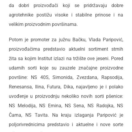
da dobri proizvođači koji se pridržavaju dobre
agrotehnike postižu visoke i stabilne prinose i na
velikim proizvodnim površinama.
Potom je promoter za južnu Bačku, Vlada Paripović,
proizvođačima predstavio aktuelni sortiment strnih
žita sa kojim Institut izlazi na tržište ove jeseni. Pored
udarnih sorti koje su zauzele značajne proizvodne
površine: NS 40S, Simonida, Zvezdana, Rapsodija,
Renesansa, Ilina, Futura, Dika, najavljeno je i polako
uvođenje u proizvodnju nekoliko novih sorti pšenice:
NS Melodija, NS Emina, NS Sena, NS Radojka, NS
Čarna, NS Tavita. Na kraju izlaganja Paripović je
poljorivrednicima predstavio i aktuelne i nove sorte