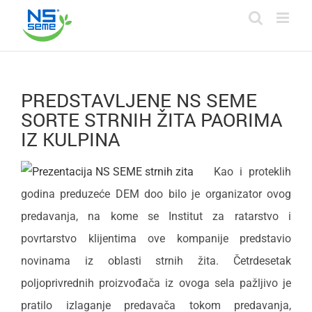
Skip
to
content
PREDSTAVLJENE NS SEME
SORTE STRNIH ŽITA PAORIMA
IZ KULPINA
Kao i proteklih
godina preduzeće DEM doo bilo je organizator ovog
predavanja, na kome se Institut za ratarstvo i
povrtarstvo klijentima ove kompanije predstavio
novinama iz oblasti strnih žita. Četrdesetak
poljoprivrednih proizvođača iz ovoga sela pažljivo je
pratilo izlaganje predavača tokom predavanja,