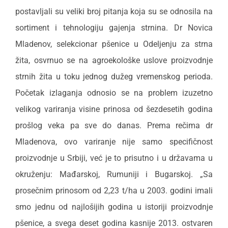
postavljali su veliki broj pitanja koja su se odnosila na
sortiment i tehnologiju gajenja strnina. Dr Novica
Mladenov, selekcionar pšenice u Odeljenju za strna
žita, osvrnuo se na agroekološke uslove proizvodnje
strnih žita u toku jednog dužeg vremenskog perioda.
Početak izlaganja odnosio se na problem izuzetno
velikog variranja visine prinosa od šezdesetih godina
prošlog veka pa sve do danas. Prema rečima dr
Mladenova, ovo variranje nije samo specifičnost
proizvodnje u Srbiji, već je to prisutno i u državama u
okruženju: Mađarskoj, Rumuniji i Bugarskoj. „Sa
prosečnim prinosom od 2,23 t/ha u 2003. godini imali
smo jednu od najlošijih godina u istoriji proizvodnje
pšenice, a svega deset godina kasnije 2013. ostvaren