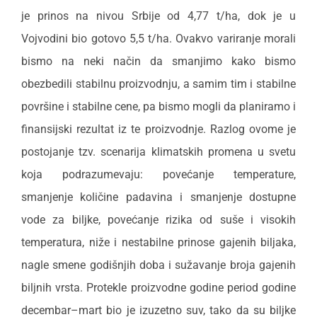
je prinos na nivou Srbije od 4,77 t/ha, dok je u
Vojvodini bio gotovo 5,5 t/ha.
Ovakvo variranje morali
bismo na neki način da smanjimo kako bismo
obezbedili stabilnu proizvodnju, a samim tim i stabilne
površine i stabilne cene, pa bismo mogli da planiramo i
finansijski rezultat iz te proizvodnje. Razlog ovome je
postojanje tzv. scenarija klimatskih promena u svetu
koja podrazumevaju: povećanje temperature,
smanjenje količine padavina i smanjenje dostupne
vode za biljke, povećanje rizika od suše i visokih
temperatura, niže i nestabilne prinose gajenih biljaka,
nagle smene godišnjih doba i sužavanje broja gajenih
biljnih vrsta. Protekle proizvodne godine period godine
decembar–mart bio je izuzetno suv, tako da su biljke