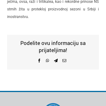
ječma, ovsa, raži i tritikalea, kao i rekordne prinose NS
strnih žita u protekloj proizvodnoj sezoni u Srbiji i
inostranstvu.
Podelite ovu informaciju sa
prijateljima!
Facebook
WhatsApp
Telegram
Email