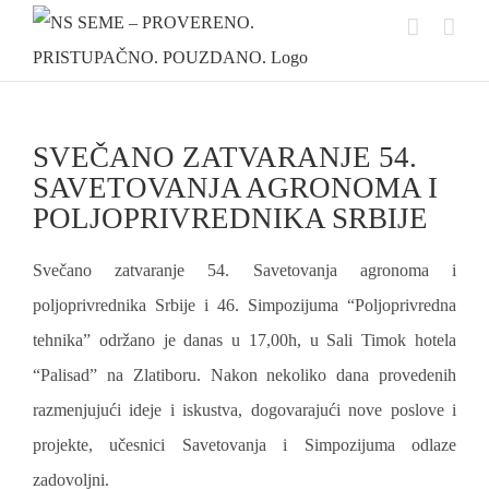
Skip
to
content
SVEČANO ZATVARANJE 54.
SAVETOVANJA AGRONOMA I
POLJOPRIVREDNIKA SRBIJE
Svečano zatvaranje 54. Savetovanja agronoma i
poljoprivrednika Srbije i 46. Simpozijuma “Poljoprivredna
tehnika” održano je danas u 17,00h, u Sali Timok hotela
“Palisad” na Zlatiboru. Nakon nekoliko dana provedenih
razmenjujući ideje i iskustva, dogovarajući nove poslove i
projekte, učesnici Savetovanja i Simpozijuma odlaze
zadovoljni.