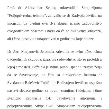
Prof. dr Aleksandar Sedlar, rukovodilac Simpozijuma
“Poljoprivredna tehnika”, zahvalio se dr Radvoju Jevtiću na
inicijativi da ujedini ova dva skupa, izrazio zadovoljstvo
ovogodišnjom posetom i nadu da će se ova velika obaveza,
ali i čast, nastaviti i unapređivati u godinama koje dolaze.
Dr Ana Marjanović Jeromela zahvalila se svim učesnicima
ovogodišnjih skupova, izrazivši zadovoljstvo što su protekli u
lepoj atmosferi. Poželela je svima puno uspeha i izrazila želju
da se Savetovanje, na čelu sa direktorkom Instituta dr
Svetlanom Balešević Tubić i dr Radivojem Jevtićem uspešno
nastavi sledeće godine, sa novim znanjima i idejama, i time
zvanično proglasila 54. Savetovanje agronoma i
poljoprivrednika Srbije i 46. Simpozijum “Poljoprivredna