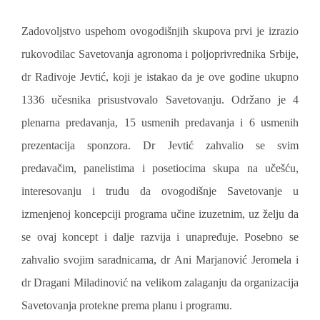
Zadovoljstvo uspehom ovogodišnjih skupova prvi je izrazio
rukovodilac Savetovanja agronoma i poljoprivrednika Srbije,
dr Radivoje Jevtić, koji je istakao da je ove godine ukupno
1336 učesnika prisustvovalo Savetovanju. Održano je 4
plenarna predavanja, 15 usmenih predavanja i 6 usmenih
prezentacija sponzora. Dr Jevtić zahvalio se svim
predavačim, panelistima i posetiocima skupa na učešću,
interesovanju i trudu da ovogodišnje Savetovanje u
izmenjenoj koncepciji programa učine izuzetnim, uz želju da
se ovaj koncept i dalje razvija i unapređuje. Posebno se
zahvalio svojim saradnicama, dr Ani Marjanović Jeromela i
dr Dragani Miladinović na velikom zalaganju da organizacija
Savetovanja protekne prema planu i programu.