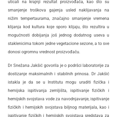
uticali na krajnji rezultat proizvođača, kao što su
smanjenje troškova gajenja usled naklijavanja na
nižim tempertaurama, značajno smanjenje vremena
klijanja kod kultura koje sporo klijaju, što rezultira u
mogućnosti dobijanja još jednog dodatnog useva u
staklenicima tokom jedne vegetacione sezone, a to sve
donosi ogromnu vrednost proizvođaču.
Dr Snežana Jakšić govorila je o podršci laboratorije za
dostizanje maksimalnih i stabilnih prinosa. Dr Jakšić
istakla je da se u Institutu mogu uraditi fizička i
hemijska ispitivanja zemljišta, ispitivanje fizičkih i
hemijskih svojstava vode za navodnjavanje, ispitivanje
fizičkih i hemijskih svojstava biljnog materijala, kao i
ispitivanje fizičkih i hemijskih svojstava sredstava za