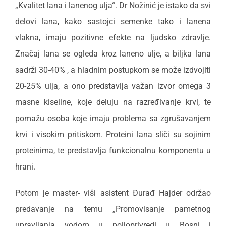
„Kvalitet lana i lanenog ulja“. Dr Nožinić je istako da svi
delovi lana, kako sastojci semenke tako i lanena
vlakna, imaju pozitivne efekte na ljudsko zdravlje.
Značaj lana se ogleda kroz laneno ulje, a biljka lana
sadrži 30-40% , a hladnim postupkom se može izdvojiti
20-25% ulja, a ono predstavlja važan izvor omega 3
masne kiseline, koje deluju na razređivanje krvi, te
pomažu osoba koje imaju problema sa zgrušavanjem
krvi i visokim pritiskom. Proteini lana sliči su sojinim
proteinima, te predstavlja funkcionalnu komponentu u
hrani.
Potom je master- viši asistent Đurađ Hajder održao
predavanje na temu „Promovisanje pametnog
upravljanja vodom u poljoprivredi u Bosni i