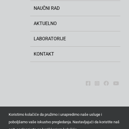
NAUČNI RAD
AKTUELNO
LABORATORIJE
KONTAKT
Koristimo kolačiće da pružimo i unapredimo naše usluge i
poboljšamo vaše iskustvo pregledanja. Nastavljajući da koristite naš
Sva prava zadržana © 2026. Institut za ratarstvo i