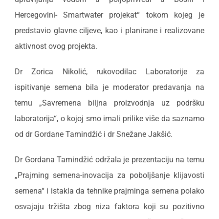
Hercegovini- Smartwater projekat“ tokom kojeg je
predstavio glavne ciljeve, kao i planirane i realizovane
aktivnost ovog projekta.
Dr Zorica Nikolić, rukovodilac Laboratorije za
ispitivanje semena bila je moderator predavanja na
temu „Savremena biljna proizvodnja uz podršku
laboratorija“, o kojoj smo imali prilike više da saznamo
od dr Gordane Tamindžić i dr Snežane Jakšić.
Dr Gordana Tamindžić održala je prezentaciju na temu
„Prajming semena-inovacija za poboljšanje klijavosti
semena“ i istakla da tehnike prajminga semena polako
osvajaju tržišta zbog niza faktora koji su pozitivno