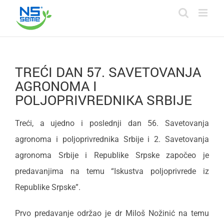
Skip
to
content
TREĆI DAN 57. SAVETOVANJA
AGRONOMA I
POLJOPRIVREDNIKA SRBIJE
Treći, a ujedno i poslednji dan 56. Savetovanja
agronoma i poljoprivrednika Srbije i 2. Savetovanja
agronoma Srbije i Republike Srpske započeo je
predavanjima na temu “Iskustva poljoprivrede iz
Republike Srpske”.
Prvo predavanje održao je dr Miloš Nožinić na temu