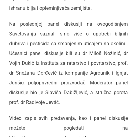
ishranu bilja i opleminjivača zemljišta.
Na poslednjoj panel diskusiji na ovogodišnjem
Savetovanju saznali smo više o upotrebi biljnih
đubriva i pesticida sa smanjenim uticajem na okolinu.
Učesnici panel diskusije bili su dr Miloš Nožinić, dr
Vojin Đukić iz Instituta za ratarstvo i povrtarstvo, prof.
dr Snežana Đorđević iz kompanije Agrounik i Ignjat
Jurišić, poljoprivredni proizvođač. Moderator panel
diskusije bio je Slaviša Dabižljević, a stručna porota
prof. dr Radivoje Jevtić.
Video zapis svih predavanja, kao i panel diskusije
možete pogledati na