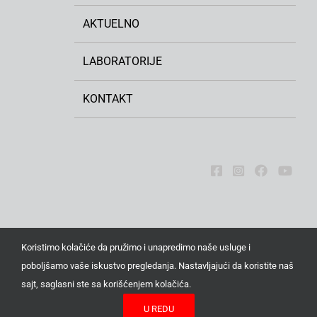
AKTUELNO
LABORATORIJE
KONTAKT
Koristimo kolačiće da pružimo i unapredimo naše usluge i
poboljšamo vaše iskustvo pregledanja. Nastavljajući da koristite naš
Sva prava zadržana © 2026. Institut za ratarstvo i
sajt, saglasni ste sa korišćenjem kolačića.
povrtarstvo, Novi Sad | Institut od nacionalnog značaja za
U REDU
Republiku Srbiju