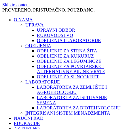
Skip to content
PROVERENO. PRISTUPAČNO. POUZDANO.
O NAMA
UPRAVA
UPRAVNI ODBOR
RUKOVODSTVO
ODELJENJA I LABORATORIJE
ODELJENJA
ODELJENJE ZA STRNA ŽITA
ODELJENJE ZA KUKURUZ
ODELJENJE ZA LEGUMINOZE
ODELJENJE ZA POVRTARSKE I
ALTERNATIVNE BILJNE VRSTE
ODELJENJE ZA SUNCOKRET
LABORATORIJE
LABORATORIJA ZA ZEMLJIŠTE I
AGROEKOLOGIJU
LABORATORIJA ZA ISPITIVANJE
SEMENA
LABORATORIJA ZA BIOTEHNOLOGIJU
INTEGRISANI SISTEM MENADŽMENTA
NAUČNI RAD
EDUKACIJE
AKTUELNO