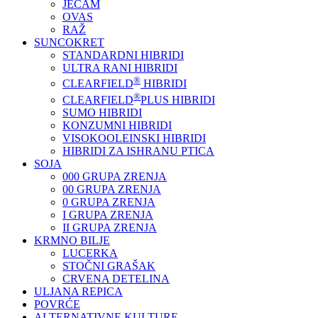
JEČAM
OVAS
RAŽ
SUNCOKRET
STANDARDNI HIBRIDI
ULTRA RANI HIBRIDI
®
CLEARFIELD
HIBRIDI
®
CLEARFIELD
PLUS HIBRIDI
SUMO HIBRIDI
KONZUMNI HIBRIDI
VISOKOOLEINSKI HIBRIDI
HIBRIDI ZA ISHRANU PTICA
SOJA
000 GRUPA ZRENJA
00 GRUPA ZRENJA
0 GRUPA ZRENJA
I GRUPA ZRENJA
II GRUPA ZRENJA
KRMNO BILJE
LUCERKA
STOČNI GRAŠAK
CRVENA DETELINA
ULJANA REPICA
POVRĆE
ALTERNATIVNE KULTURE