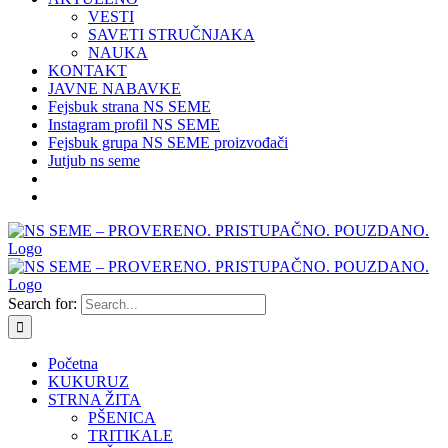
VESTI
SAVETI STRUČNJAKA
NAUKA
KONTAKT
JAVNE NABAVKE
Fejsbuk strana NS SEME
Instagram profil NS SEME
Fejsbuk grupa NS SEME proizvođači
Jutjub ns seme
Search for:
Početna
KUKURUZ
STRNA ŽITA
PŠENICA
TRITIKALE