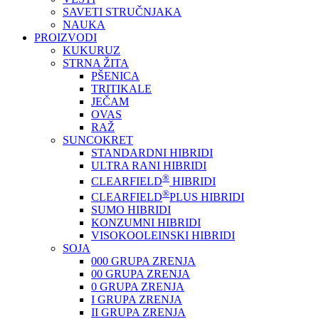
SAVETI STRUČNJAKA
NAUKA
PROIZVODI
KUKURUZ
STRNA ŽITA
PŠENICA
TRITIKALE
JEČAM
OVAS
RAŽ
SUNCOKRET
STANDARDNI HIBRIDI
ULTRA RANI HIBRIDI
®
CLEARFIELD
HIBRIDI
®
CLEARFIELD
PLUS HIBRIDI
SUMO HIBRIDI
KONZUMNI HIBRIDI
VISOKOOLEINSKI HIBRIDI
SOJA
000 GRUPA ZRENJA
00 GRUPA ZRENJA
0 GRUPA ZRENJA
I GRUPA ZRENJA
II GRUPA ZRENJA