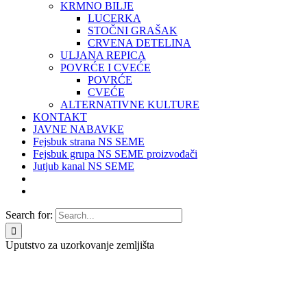
KRMNO BILJE
LUCERKA
STOČNI GRAŠAK
CRVENA DETELINA
ULJANA REPICA
POVRĆE I CVEĆE
POVRĆE
CVEĆE
ALTERNATIVNE KULTURE
KONTAKT
JAVNE NABAVKE
Fejsbuk strana NS SEME
Fejsbuk grupa NS SEME proizvođači
Jutjub kanal NS SEME
Search for:
Uputstvo za uzorkovanje zemljišta