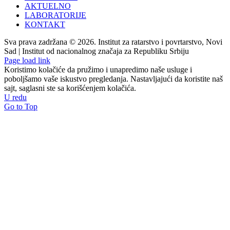
AKTUELNO
LABORATORIJE
KONTAKT
Sva prava zadržana © 2026. Institut za ratarstvo i povrtarstvo, Novi
Sad | Institut od nacionalnog značaja za Republiku Srbiju
Page load link
Koristimo kolačiće da pružimo i unapredimo naše usluge i
poboljšamo vaše iskustvo pregledanja. Nastavljajući da koristite naš
sajt, saglasni ste sa korišćenjem kolačića.
U redu
Go to Top