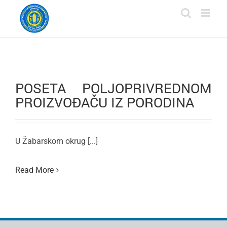
Skip
to
content
POSETA POLJOPRIVREDNOM
PROIZVOĐAČU IZ PORODINA
U Žabarskom okrug [...]
Read More