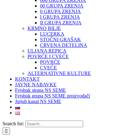
000 GRUPA ZRENJA
00 GRUPA ZRENJA
0 GRUPA ZRENJA
I GRUPA ZRENJA
II GRUPA ZRENJA
KRMNO BILJE
LUCERKA
STOČNI GRAŠAK
CRVENA DETELINA
ULJANA REPICA
POVRĆE I CVEĆE
POVRĆE
CVEĆE
ALTERNATIVNE KULTURE
KONTAKT
JAVNE NABAVKE
Fejsbuk strana NS SEME
Fejsbuk grupa NS SEME proizvođači
Jutjub kanal NS SEME
Search for: