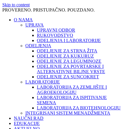
Skip to content
PROVERENO. PRISTUPAČNO. POUZDANO.
O NAMA
UPRAVA
UPRAVNI ODBOR
RUKOVODSTVO
ODELJENJA I LABORATORIJE
ODELJENJA
ODELJENJE ZA STRNA ŽITA
ODELJENJE ZA KUKURUZ
ODELJENJE ZA LEGUMINOZE
ODELJENJE ZA POVRTARSKE I
ALTERNATIVNE BILJNE VRSTE
ODELJENJE ZA SUNCOKRET
LABORATORIJE
LABORATORIJA ZA ZEMLJIŠTE I
AGROEKOLOGIJU
LABORATORIJA ZA ISPITIVANJE
SEMENA
LABORATORIJA ZA BIOTEHNOLOGIJU
INTEGRISANI SISTEM MENADŽMENTA
NAUČNI RAD
EDUKACIJE
AKTUELNO