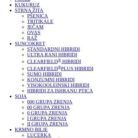
KUKURUZ
STRNA ŽITA
PŠENICA
TRITIKALE
JEČAM
OVAS
RAŽ
SUNCOKRET
STANDARDNI HIBRIDI
ULTRA RANI HIBRIDI
®
CLEARFIELD
HIBRIDI
®
CLEARFIELD
PLUS HIBRIDI
SUMO HIBRIDI
KONZUMNI HIBRIDI
VISOKOOLEINSKI HIBRIDI
HIBRIDI ZA ISHRANU PTICA
SOJA
000 GRUPA ZRENJA
00 GRUPA ZRENJA
0 GRUPA ZRENJA
I GRUPA ZRENJA
II GRUPA ZRENJA
KRMNO BILJE
LUCERKA