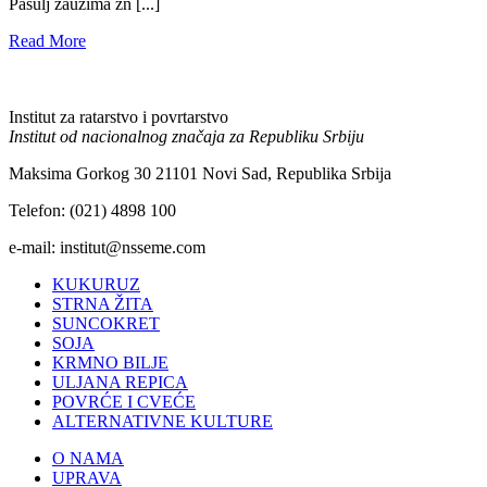
Pasulj zauzima zn [...]
Read More
Institut za ratarstvo i povrtarstvo
Institut od nacionalnog značaja za Republiku Srbiju
Maksima Gorkog 30 21101 Novi Sad, Republika Srbija
Telefon: (021) 4898 100
e-mail: institut@nsseme.com
KUKURUZ
STRNA ŽITA
SUNCOKRET
SOJA
KRMNO BILJE
ULJANA REPICA
POVRĆE I CVEĆE
ALTERNATIVNE KULTURE
O NAMA
UPRAVA