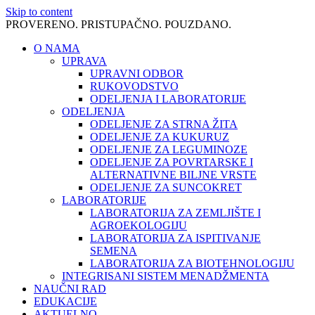
Skip to content
PROVERENO. PRISTUPAČNO. POUZDANO.
O NAMA
UPRAVA
UPRAVNI ODBOR
RUKOVODSTVO
ODELJENJA I LABORATORIJE
ODELJENJA
ODELJENJE ZA STRNA ŽITA
ODELJENJE ZA KUKURUZ
ODELJENJE ZA LEGUMINOZE
ODELJENJE ZA POVRTARSKE I
ALTERNATIVNE BILJNE VRSTE
ODELJENJE ZA SUNCOKRET
LABORATORIJE
LABORATORIJA ZA ZEMLJIŠTE I
AGROEKOLOGIJU
LABORATORIJA ZA ISPITIVANJE
SEMENA
LABORATORIJA ZA BIOTEHNOLOGIJU
INTEGRISANI SISTEM MENADŽMENTA
NAUČNI RAD
EDUKACIJE
AKTUELNO