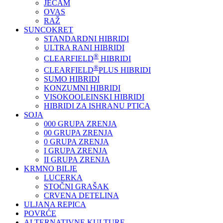
JEČAM
OVAS
RAŽ
SUNCOKRET
STANDARDNI HIBRIDI
ULTRA RANI HIBRIDI
®
CLEARFIELD
HIBRIDI
®
CLEARFIELD
PLUS HIBRIDI
SUMO HIBRIDI
KONZUMNI HIBRIDI
VISOKOOLEINSKI HIBRIDI
HIBRIDI ZA ISHRANU PTICA
SOJA
000 GRUPA ZRENJA
00 GRUPA ZRENJA
0 GRUPA ZRENJA
I GRUPA ZRENJA
II GRUPA ZRENJA
KRMNO BILJE
LUCERKA
STOČNI GRAŠAK
CRVENA DETELINA
ULJANA REPICA
POVRĆE
ALTERNATIVNE KULTURE