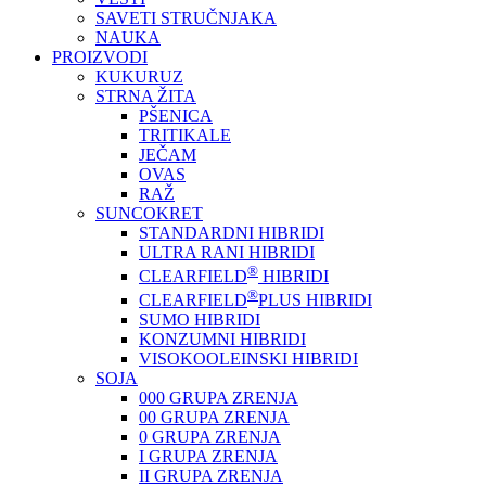
SAVETI STRUČNJAKA
NAUKA
PROIZVODI
KUKURUZ
STRNA ŽITA
PŠENICA
TRITIKALE
JEČAM
OVAS
RAŽ
SUNCOKRET
STANDARDNI HIBRIDI
ULTRA RANI HIBRIDI
®
CLEARFIELD
HIBRIDI
®
CLEARFIELD
PLUS HIBRIDI
SUMO HIBRIDI
KONZUMNI HIBRIDI
VISOKOOLEINSKI HIBRIDI
SOJA
000 GRUPA ZRENJA
00 GRUPA ZRENJA
0 GRUPA ZRENJA
I GRUPA ZRENJA
II GRUPA ZRENJA