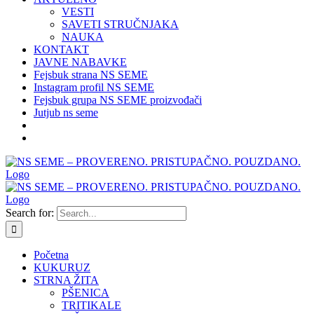
VESTI
SAVETI STRUČNJAKA
NAUKA
KONTAKT
JAVNE NABAVKE
Fejsbuk strana NS SEME
Instagram profil NS SEME
Fejsbuk grupa NS SEME proizvođači
Jutjub ns seme
Search for:
Početna
KUKURUZ
STRNA ŽITA
PŠENICA
TRITIKALE