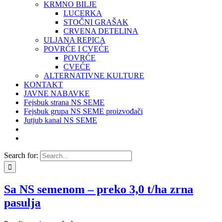
KRMNO BILJE
LUCERKA
STOČNI GRAŠAK
CRVENA DETELINA
ULJANA REPICA
POVRĆE I CVEĆE
POVRĆE
CVEĆE
ALTERNATIVNE KULTURE
KONTAKT
JAVNE NABAVKE
Fejsbuk strana NS SEME
Fejsbuk grupa NS SEME proizvođači
Jutjub kanal NS SEME
Search for:
Sa NS semenom – preko 3,0 t/ha zrna
pasulja