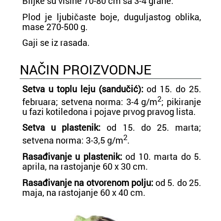
Biljke su visine 70-80 cm sa 3-4 grane.
Plod je ljubičaste boje, duguljastog oblika,
mase 270-500 g.
Gaji se iz rasada.
NAČIN PROIZVODNJE
Setva u toplu leju (sandučić):
od 15. do 25.
2
februara; setvena norma: 3-4 g/m
; pikiranje
u fazi kotiledona i pojave prvog pravog lista.
Setva u plastenik:
od 15. do 25. marta;
2
setvena norma: 3-3,5 g/m
.
Rasađivanje u plastenik:
od 10. marta do 5.
aprila, na rastojanje 60 x 30 cm.
Rasađivanje na otvorenom polju:
od 5. do 25.
maja, na rastojanje 60 x 40 cm.