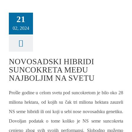
21
02, 2024
NOVOSADSKI HIBRIDI
SUNCOKRETA MEĐU
NAJBOLJIM NA SVETU
Prošle godine u celom svetu pod suncokretom je bilo oko 28
miliona hektara, od kojih su čak tri miliona hektara zauzeli
NS seme hibridi ili oni koji u sebi nose novosadsku genetiku.
Dovoljan podatak o tome koliko je NS seme suncokreta
cenjeno zbog svih svojih performansi. Slobodno možemo