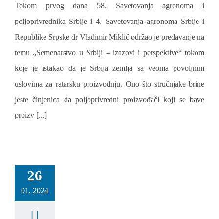
Tokom prvog dana 58. Savetovanja agronoma i
poljoprivrednika Srbije i 4. Savetovanja agronoma Srbije i
Republike Srpske dr Vladimir Miklič održao je predavanje na
temu „Semenarstvo u Srbiji – izazovi i perspektive“ tokom
koje je istakao da je Srbija zemlja sa veoma povoljnim
uslovima za ratarsku proizvodnju. Ono što stručnjake brine
jeste činjenica da poljoprivredni proizvođači koji se bave
proizv [...]
26
01, 2024