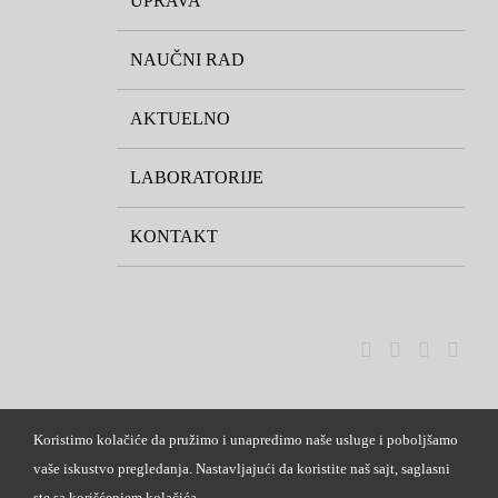
UPRAVA
NAUČNI RAD
AKTUELNO
LABORATORIJE
KONTAKT
Koristimo kolačiće da pružimo i unapredimo naše usluge i poboljšamo
vaše iskustvo pregledanja. Nastavljajući da koristite naš sajt, saglasni
ste sa korišćenjem kolačića.