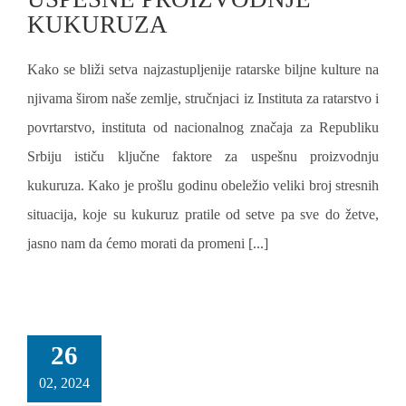
KUKURUZA
Kako se bliži setva najzastupljenije ratarske biljne kulture na
njivama širom naše zemlje, stručnjaci iz Instituta za ratarstvo i
povrtarstvo, instituta od nacionalnog značaja za Republiku
Srbiju ističu ključne faktore za uspešnu proizvodnju
kukuruza. Kako je prošlu godinu obeležio veliki broj stresnih
situacija, koje su kukuruz pratile od setve pa sve do žetve,
jasno nam da ćemo morati da promeni [...]
26
02, 2024