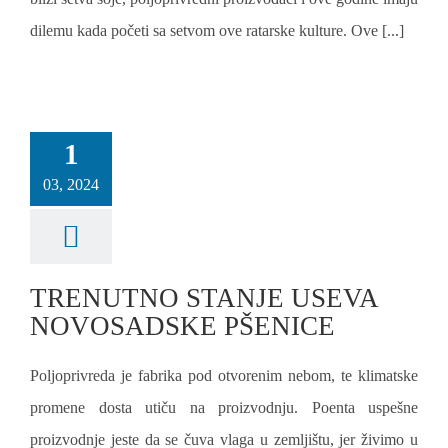
dilemu kada početi sa setvom ove ratarske kulture. Ove [...]
1
03, 2024
TRENUTNO STANJE USEVA
NOVOSADSKE PŠENICE
Poljoprivreda je fabrika pod otvorenim nebom, te klimatske
promene dosta utiču na proizvodnju. Poenta uspešne
proizvodnje jeste da se čuva vlaga u zemljištu, jer živimo u