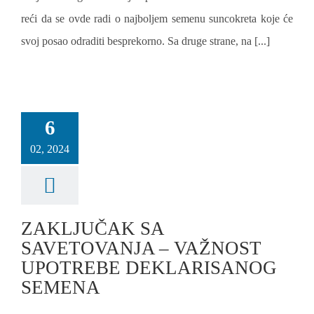
reći da se ovde radi o najboljem semenu suncokreta koje će
svoj posao odraditi besprekorno. Sa druge strane, na [...]
6
02, 2024
ZAKLJUČAK SA
SAVETOVANJA – VAŽNOST
UPOTREBE DEKLARISANOG
SEMENA