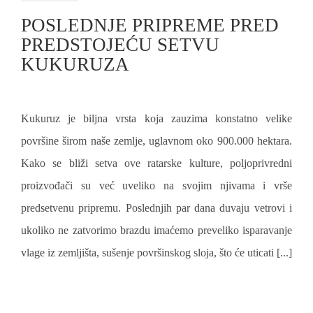
POSLEDNJE PRIPREME PRED
PREDSTOJEĆU SETVU
KUKURUZA
Kukuruz je biljna vrsta koja zauzima konstatno velike
površine širom naše zemlje, uglavnom oko 900.000 hektara.
Kako se bliži setva ove ratarske kulture, poljoprivredni
proizvođači su već uveliko na svojim njivama i vrše
predsetvenu pripremu. Poslednjih par dana duvaju vetrovi i
ukoliko ne zatvorimo brazdu imaćemo preveliko isparavanje
vlage iz zemljišta, sušenje površinskog sloja, što će uticati [...]