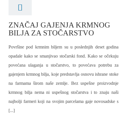
ZNAČAJ GAJENJA KRMNOG
BILJA ZA STOČARSTVO
Površine pod krmnim biljem su u poslednjih deset godina
opadale kako se smanjivao stočarski fond. Kako se očekuju
povećana ulaganja u stočarstvo, to povećava potrebu za
gajenjem krmnog bilja, koje predstavlja osnovu ishrane stoke
na farmama širom naše zemlje. Bez uspešne proizvodnje
krmnog bilja nema ni uspešnog stočarstva i to znaju naši
najbolji farmeri koji na svojim parcelama gaje novosadske s
[...]