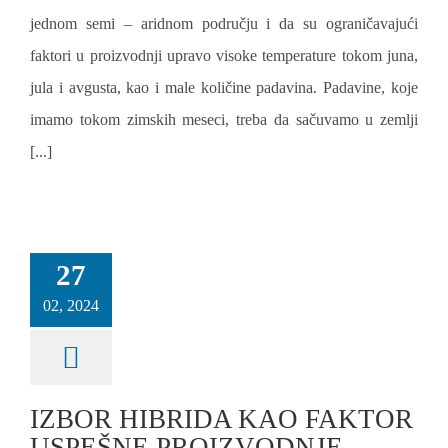
jednom semi – aridnom području i da su ograničavajući
faktori u proizvodnji upravo visoke temperature tokom juna,
jula i avgusta, kao i male količine padavina. Padavine, koje
imamo tokom zimskih meseci, treba da sačuvamo u zemlji
[...]
27
02, 2024
IZBOR HIBRIDA KAO FAKTOR
USPEŠNE PROIZVODNJE