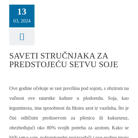
13
03, 2024
SAVETI STRUČNJAKA ZA
PREDSTOJEĆU SETVU SOJE
Ove godine očekuje se rast površina pod sojom, s obzirom na
važnost ove ratarstke kulture u plodoredu. Soja, kao
leguminoza, ima sposobnost da fiksira azot iz vazduha, što je
čini odličnim predusevom za pšenicu ili kukururuz,
obezbeđujući oko 80% svojih potreba za azotom. Kako se
bliži setva soje, poljoprivredni proizvođači i ove godine imaju