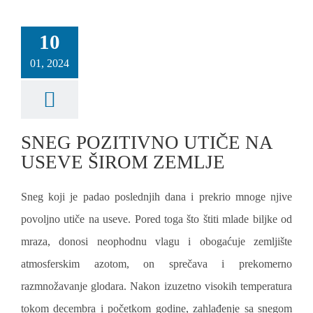
10
01, 2024
SNEG POZITIVNO UTIČE NA
USEVE ŠIROM ZEMLJE
Sneg koji je padao poslednjih dana i prekrio mnoge njive
povoljno utiče na useve. Pored toga što štiti mlade biljke od
mraza, donosi neophodnu vlagu i obogaćuje zemljište
atmosferskim azotom, on sprečava i prekomerno
razmnožavanje glodara. Nakon izuzetno visokih temperatura
tokom decembra i početkom godine, zahlađenje sa snegom