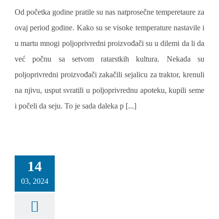
Od početka godine pratile su nas natprosečne temperetaure za
ovaj period godine. Kako su se visoke temperature nastavile i
u martu mnogi poljoprivredni proizvođači su u dilemi da li da
već počnu sa setvom ratarstkih kultura. Nekada su
poljoprivredni proizvođači zakačili sejalicu za traktor, krenuli
na njivu, usput svratili u poljoprivrednu apoteku, kupili seme
i počeli da seju. To je sada daleka p [...]
14
03, 2024